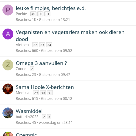
leuke filmpjes, berichtjes e.d.
P
Poekie
49
50
51
Reacties
1K
Gisteren om 13:21
Veganisten en vegetariërs maken ook dieren
A
dood
Alethea
32
33
34
Reacties
660
Gisteren om 09:52
Omega 3 aanvullen ?
Z
Zonne
2
Reacties
23
Gisteren om 09:47
Sama Hoole X-berichten
Medusa
29
30
31
Reacties
615
Gisteren om 08:12
Wasmiddel
butterfly2023
2
3
Reacties
45
woensdag om 23:11
Ozempic