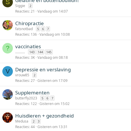
Gelatine en bottenbouillon!
S
Siggie
2
Reacties
21
Vandaag om 14:07
Chiropractie
fatsnotbad
5
6
7
Reacties
136
Vandaag om 10:08
vaccinaties
?
...........
143
144
145
Reacties
3K
Vandaag om 08:18
Depressie en verslaving
V
vrouw85
2
Reacties
27
Gisteren om 17:09
Supplementen
butterfly2023
5
6
7
Reacties
122
Gisteren om 15:02
Huisdieren + gezondheid
Medusa
2
3
Reacties
44
Gisteren om 13:31