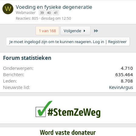
Voeding en fysieke degeneratie
W
Webmaster
39
40
41
Reacties
805
dinsdag om 12:50
Laatste
1 van 168
Volgende
Je moet ingelogd zijn om te kunnen reageren. Log in | Registreer
Forum statistieken
Onderwerpen
4.710
Berichten
635.464
Leden
8.708
Nieuwste lid
KevinArgus