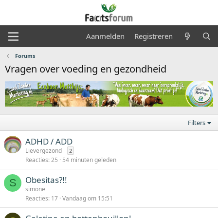
Aanmelden
Registreren
Forums
Vragen over voeding en gezondheid
Filters
ADHD / ADD
Lievergezond
2
Reacties
25
54 minuten geleden
Obesitas?!!
S
simone
Reacties
17
Vandaag om 15:51