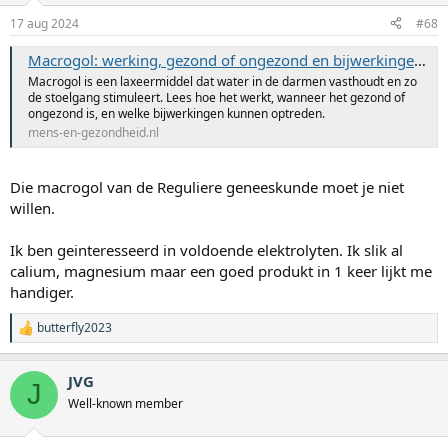
17 aug 2024
#68
Macrogol: werking, gezond of ongezond en bijwerkingen - Mens & Gezondheid
Macrogol is een laxeermiddel dat water in de darmen vasthoudt en zo
de stoelgang stimuleert. Lees hoe het werkt, wanneer het gezond of
ongezond is, en welke bijwerkingen kunnen optreden.
mens-en-gezondheid.nl
Die macrogol van de Reguliere geneeskunde moet je niet
willen.
Ik ben geinteresseerd in voldoende elektrolyten. Ik slik al
calium, magnesium maar een goed produkt in 1 keer lijkt me
handiger.
butterfly2023
W
a
a
JVG
r
J
d
Well-known member
e
r
i