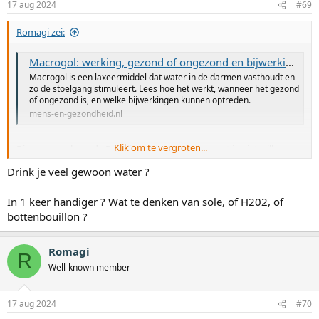
17 aug 2024
#69
n
g
Romagi zei:
e
n
:
Macrogol: werking, gezond of ongezond en bijwerkingen - Mens & Gezondheid
Macrogol is een laxeermiddel dat water in de darmen vasthoudt en
zo de stoelgang stimuleert. Lees hoe het werkt, wanneer het gezond
of ongezond is, en welke bijwerkingen kunnen optreden.
mens-en-gezondheid.nl
Klik om te vergroten...
Die macrogol van de Reguliere geneeskunde moet je niet willen.
Drink je veel gewoon water ?
Ik ben geinteresseerd in voldoende elektrolyten. Ik slik al calium,
magnesium maar een goed produkt in 1 keer lijkt me handiger.
In 1 keer handiger ? Wat te denken van sole, of H202, of
bottenbouillon ?
Romagi
R
Well-known member
17 aug 2024
#70