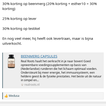
30% korting op beenmerg (20% korting + esther10 = 30%
korting)
25% korting op lever
30% korting op testikel
En nog veel meer, hij heeft ook levertraan, maar is bijna
uitverkocht.
BEENMERG CAPSULES
Real Roots haalt het oerkracht in je naar boven! Goed
opneembare voedingssupplementen op basis van
(Nederlandse) runderen die het lichaam optimaal voeden.
Ondersteunt bij meer energie, het immuunsysteem, een
heldere geest & de fysieke prestaties. Het beste uit de natuur
in simpel en...
realroots.nl
Medusa
W
a
a