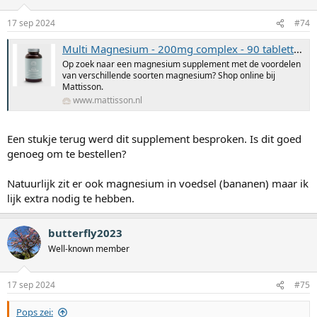
r
i
17 sep 2024
#74
n
g
Multi Magnesium - 200mg complex - 90 tabletten
e
n
Op zoek naar een magnesium supplement met de voordelen
:
van verschillende soorten magnesium? Shop online bij
Mattisson.
www.mattisson.nl
Een stukje terug werd dit supplement besproken. Is dit goed
genoeg om te bestellen?
Natuurlijk zit er ook magnesium in voedsel (bananen) maar ik
lijk extra nodig te hebben.
butterfly2023
Well-known member
17 sep 2024
#75
Pops zei: