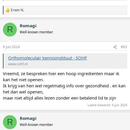
Erwin N.
W
a
a
Romagi
r
R
d
Well-known member
e
r
i
9 jun 2024
#63
n
g
Orthomoleculair kennisinstituut - SOHF
e
n
www.sohf.nl
:
Vreemd, ze bespreken hier een hoop ingredienten maar ik
kan het niet openen.
Ik krijg van hen wel regelmatig info over gezondheid . en kan
het dan wel openen,
maar niet altijd alles lezen zonder een betalend lid te zijn
Laatst bewerkt:
9 jun 2024
Romagi
R
Well-known member