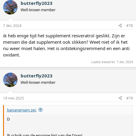
butterfly2023
r
d
Well-known member
e
r
i
7 dec 2024
#78
n
g
ik heb enige tijd het supplement resveratrol geslikt. Zijn er
e
mensen die dat supplement ook slikken? Weet niet of ik het
n
:
nu weer moet halen. Het is ontstekingsremmend en een anti
oxidant.
Laatst bewerkt:
7 dec 2024
butterfly2023
Well-known member
19 mei 2025
#79
bananenjam zei:
D
Ik schrik van de enorme lijst van die Daan!