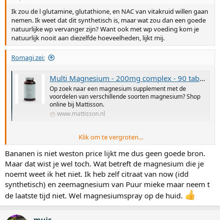
Ik zou de l glutamine, glutathione, en NAC van vitakruid willen gaan
nemen. Ik weet dat dit synthetisch is, maar wat zou dan een goede
natuurlijke wp vervanger zijn? Want ook met wp voeding kom je
natuurlijk nooit aan diezelfde hoeveelheden, lijkt mij.
Romagi zei:
Multi Magnesium - 200mg complex - 90 tabletten
Op zoek naar een magnesium supplement met de
voordelen van verschillende soorten magnesium? Shop
online bij Mattisson.
www.mattisson.nl
Klik om te vergroten...
Een stukje terug werd dit supplement besproken. Is dit goed
genoeg om te bestellen?
Bananen is niet weston price lijkt me dus geen goede bron.
Maar dat wist je wel toch. Wat betreft de magnesium die je
Natuurlijk zit er ook magnesium in voedsel (bananen) maar ik lijk
extra nodig te hebben.
noemt weet ik het niet. Ik heb zelf citraat van now (idd
synthetisch) en zeemagnesium van Puur mieke maar neem t
de laatste tijd niet. Wel magnesiumspray op de huid.
muis