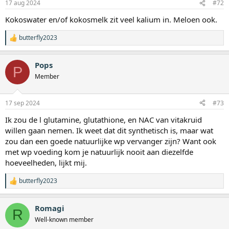
17 aug 2024
#72
Kokoswater en/of kokosmelk zit veel kalium in. Meloen ook.
butterfly2023
W
a
a
Pops
r
P
d
Member
e
r
i
17 sep 2024
#73
n
g
Ik zou de l glutamine, glutathione, en NAC van vitakruid
e
willen gaan nemen. Ik weet dat dit synthetisch is, maar wat
n
:
zou dan een goede natuurlijke wp vervanger zijn? Want ook
met wp voeding kom je natuurlijk nooit aan diezelfde
hoeveelheden, lijkt mij.
butterfly2023
W
a
a
Romagi
r
R
d
Well-known member
e