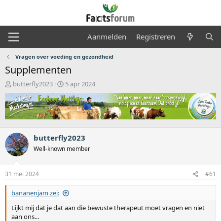
Aanmelden
Registreren
Vragen over voeding en gezondheid
Supplementen
O
S
butterfly2023
5 apr 2024
n
t
d
a
e
r
r
t
w
d
e
a
butterfly2023
r
t
Well-known member
p
u
s
m
t
31 mei 2024
#61
a
r
bananenjam zei:
t
e
Lijkt mij dat je dat aan die bewuste therapeut moet vragen en niet
r
aan ons...