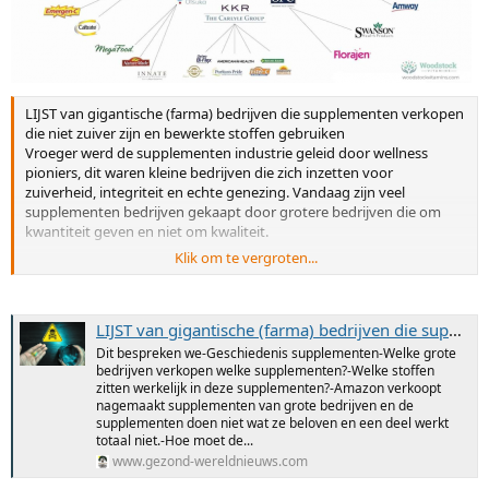
LIJST van gigantische (farma) bedrijven die supplementen verkopen
die niet zuiver zijn en bewerkte stoffen gebruiken
Vroeger werd de supplementen industrie geleid door wellness
pioniers, dit waren kleine bedrijven die zich inzetten voor
zuiverheid, integriteit en echte genezing. Vandaag zijn veel
supplementen bedrijven gekaapt door grotere bedrijven die om
kwantiteit geven en niet om kwaliteit.
Klik om te vergroten...
Gigantische bedrijven zoals Nestlé, Bayer en Pfizer hebben in stilte
de grootste namen in vitamines en supplementen overgenomen.
Farmaceutische bedrijven moet je nooit vertrouwen.
LIJST van gigantische (farma) bedrijven die supplementen verkopen die niet zuiver zijn en bewerkte stoffen gebruiken
14 megabedrijven domineren de supplementenmarkt,
Dit bespreken we-Geschiedenis supplementen-Welke grote
Deze merken worden nu beheerd door wereldwijde giganten die
bedrijven verkopen welke supplementen?-Welke stoffen
zich voornamelijk richten op:
zitten werkelijk in deze supplementen?-Amazon verkoopt
nagemaakt supplementen van grote bedrijven en de
-Bewerkte voedingsmiddelen
supplementen doen niet wat ze beloven en een deel werkt
-Chemicaliën landbouw
totaal niet.-Hoe moet de...
-Farmaceutische chemische geneesmiddelen.
www.gezond-wereldnieuws.com
En we kunnen gerust stellen dat ze niet in de wellness industrie zijn