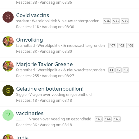
Reacties
38
Vandaag om 08:36
Covid vaccins
S
ssrdam
Wereldpolitiek & nieuwsachtergronden
534
535
536
Reacties
11K
Vandaag om 08:30
Omvolking
fatsnotbad
Wereldpolitiek & nieuwsachtergronden
407
408
409
Reacties
8K
Vandaag om 08:30
Marjorie Taylor Greene
fatsnotbad
Wereldpolitiek & nieuwsachtergronden
11
12
13
Reacties
255
Vandaag om 08:27
Gelatine en bottenbouillon!
S
Siggie
Vragen over voeding en gezondheid
Reacties
18
Vandaag om 08:18
vaccinaties
?
...........
Vragen over voeding en gezondheid
143
144
145
Reacties
3K
Vandaag om 08:18
India