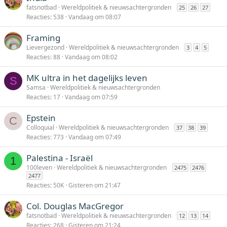
fatsnotbad
Wereldpolitiek & nieuwsachtergronden
25
26
27
Reacties
538
Vandaag om 08:07
Framing
Lievergezond
Wereldpolitiek & nieuwsachtergronden
3
4
5
Reacties
88
Vandaag om 08:02
MK ultra in het dagelijks leven
S
Samsa
Wereldpolitiek & nieuwsachtergronden
Reacties
17
Vandaag om 07:59
Epstein
C
Colloquial
Wereldpolitiek & nieuwsachtergronden
37
38
39
Reacties
773
Vandaag om 07:49
Palestina - Israël
1
100leven
Wereldpolitiek & nieuwsachtergronden
2475
2476
2477
Reacties
50K
Gisteren om 21:47
Col. Douglas MacGregor
fatsnotbad
Wereldpolitiek & nieuwsachtergronden
12
13
14
Reacties
268
Gisteren om 21:24