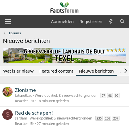
Aanmelden
Registreren
Forums
Nieuwe berichten
Wat is er nieuw
Featured content
Nieuwe berichten
Laat
Zionisme
fatsnotbad
Wereldpolitiek & nieuwsachtergronden
97
98
99
Reacties
2K
18 minuten geleden
Red de schapen!
S
ssrdam
Wereldpolitiek & nieuwsachtergronden
235
236
237
Reacties
5K
27 minuten geleden