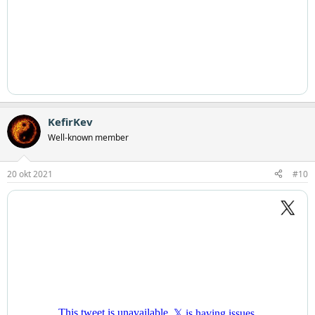
KefirKev
Well-known member
20 okt 2021
#10