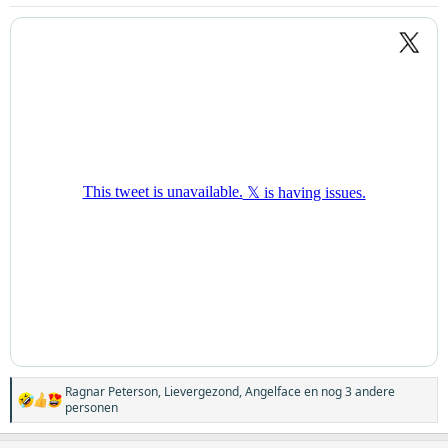
n
g
e
n
:
Ragnar Peterson
,
Lievergezond
,
Angelface
en nog 3 andere
W
personen
a
a