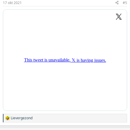
17 okt 2021
#5
Lievergezond
W
a
a