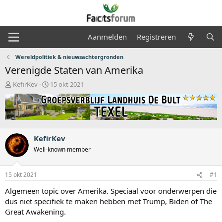
Aanmelden
Registreren
Wereldpolitiek & nieuwsachtergronden
Verenigde Staten van Amerika
O
S
KefirKev
15 okt 2021
n
t
d
a
e
r
r
t
w
d
e
a
KefirKev
r
t
Well-known member
p
u
s
m
t
15 okt 2021
#1
a
Algemeen topic over Amerika. Speciaal voor onderwerpen die
r
t
dus niet specifiek te maken hebben met Trump, Biden of The
e
Great Awakening.
r