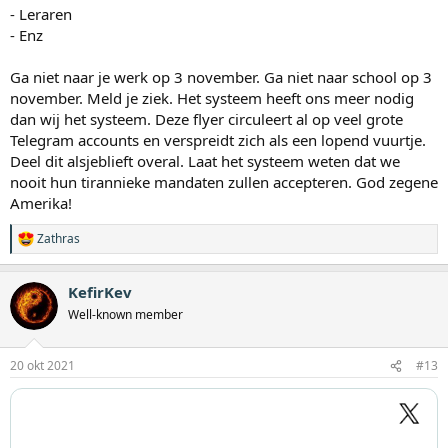
- Leraren
- Enz
Ga niet naar je werk op 3 november. Ga niet naar school op 3
november. Meld je ziek. Het systeem heeft ons meer nodig
dan wij het systeem. Deze flyer circuleert al op veel grote
Telegram accounts en verspreidt zich als een lopend vuurtje.
Deel dit alsjeblieft overal. Laat het systeem weten dat we
nooit hun tirannieke mandaten zullen accepteren. God zegene
Amerika!
Zathras
W
a
a
KefirKev
r
d
Well-known member
e
r
i
20 okt 2021
#13
n
g
e
n
: