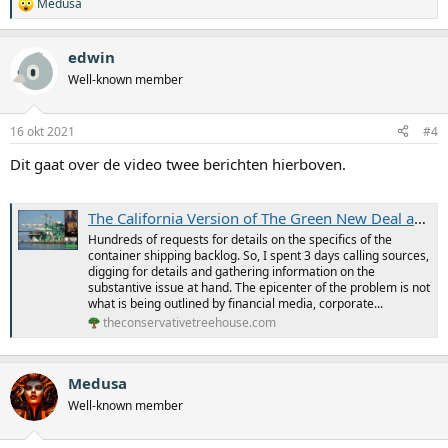
Medusa
W
a
a
edwin
r
d
Well-known member
e
r
i
16 okt 2021
#4
n
g
Dit gaat over de video twee berichten hierboven.
e
n
:
The California Version of The Green New Deal and an October 16, 2020, EPA Settlement With Transportation is What's Creating The Container Shipping Backlog - Working CA Ports 24/7 Will Not Help, Here's Why - The Last Refuge
Hundreds of requests for details on the specifics of the
container shipping backlog. So, I spent 3 days calling sources,
digging for details and gathering information on the
substantive issue at hand. The epicenter of the problem is not
what is being outlined by financial media, corporate...
theconservativetreehouse.com
Medusa
Well-known member