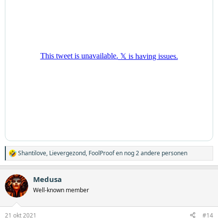
Shantilove
,
Lievergezond
,
FoolProof
en nog 2 andere personen
W
a
a
Medusa
r
d
Well-known member
e
r
i
21 okt 2021
#14