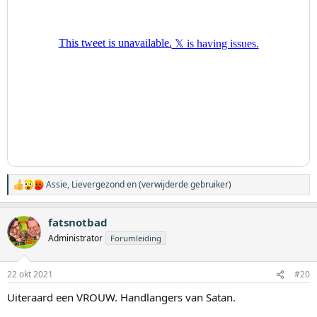
Assie
,
Lievergezond
en
(verwijderde gebruiker)
W
a
a
fatsnotbad
r
d
Administrator
Forumleiding
e
r
i
22 okt 2021
#20
n
g
Uiteraard een VROUW. Handlangers van Satan.
e
n