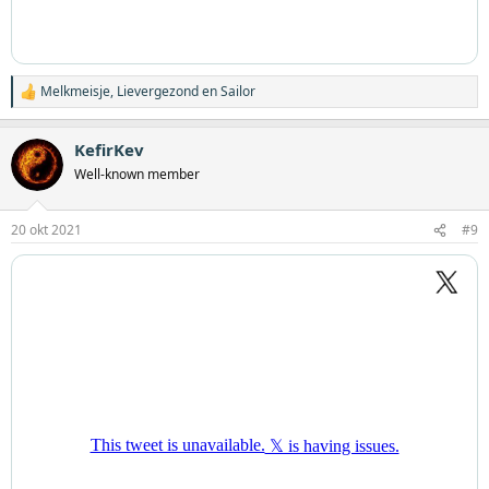
Melkmeisje
,
Lievergezond
en
Sailor
W
a
a
KefirKev
r
d
Well-known member
e
r
i
20 okt 2021
#9
n
g
e
n
: