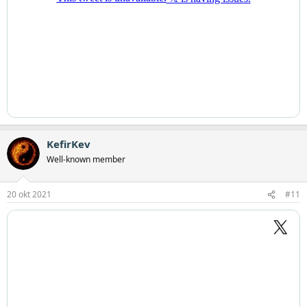
KefirKev
Well-known member
20 okt 2021
#11