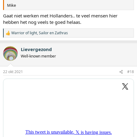
Mike
Gaat niet werken met Hollanders.. te veel mensen hier
hebben het nog veels te goed helaas.
Warrior of light
,
Sailor
en
Zathras
W
a
a
Lievergezond
r
d
Well-known member
e
r
i
22 okt 2021
#18
n
g
e
n
: