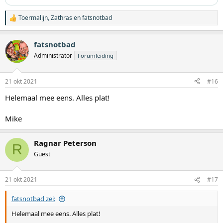
Toermalijn
,
Zathras
en
fatsnotbad
W
a
a
fatsnotbad
r
d
Administrator
Forumleiding
e
r
i
21 okt 2021
#16
n
g
Helemaal mee eens. Alles plat!
e
n
:
Mike
Ragnar Peterson
R
Guest
21 okt 2021
#17
fatsnotbad zei:
Helemaal mee eens. Alles plat!