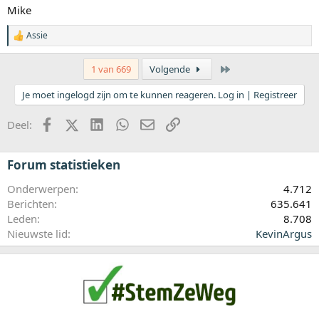
:
Mike
Assie
W
a
a
Laatste
1 van 669
Volgende
r
d
Je moet ingelogd zijn om te kunnen reageren. Log in | Registreer
e
r
i
Facebook
X (Twitter)
LinkedIn
WhatsApp
E-mail
koppeling
Deel:
n
g
e
Forum statistieken
n
:
Onderwerpen
4.712
Berichten
635.641
Leden
8.708
Nieuwste lid
KevinArgus