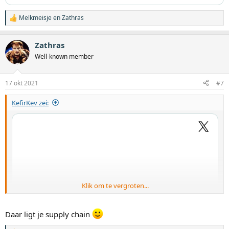
Melkmeisje
en
Zathras
W
a
a
Zathras
r
d
Well-known member
e
r
i
17 okt 2021
#7
n
g
KefirKev zei:
e
n
:
Klik om te vergroten...
Daar ligt je supply chain