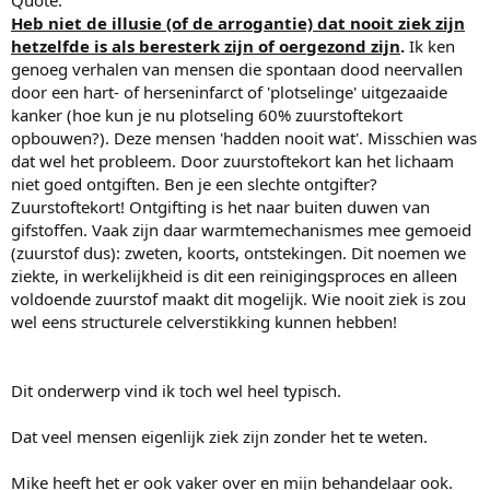
Quote:
Heb niet de illusie (of de arrogantie) dat nooit ziek zijn
hetzelfde is als beresterk zijn of oergezond zijn
.
Ik ken
genoeg verhalen van mensen die spontaan dood neervallen
door een hart- of herseninfarct of 'plotselinge' uitgezaaide
kanker (hoe kun je nu plotseling 60% zuurstoftekort
opbouwen?). Deze mensen 'hadden nooit wat'. Misschien was
dat wel het probleem. Door zuurstoftekort kan het lichaam
niet goed ontgiften. Ben je een slechte ontgifter?
Zuurstoftekort! Ontgifting is het naar buiten duwen van
gifstoffen. Vaak zijn daar warmtemechanismes mee gemoeid
(zuurstof dus): zweten, koorts, ontstekingen. Dit noemen we
ziekte, in werkelijkheid is dit een reinigingsproces en alleen
voldoende zuurstof maakt dit mogelijk. Wie nooit ziek is zou
wel eens structurele celverstikking kunnen hebben!
Dit onderwerp vind ik toch wel heel typisch.
Dat veel mensen eigenlijk ziek zijn zonder het te weten.
Mike heeft het er ook vaker over en mijn behandelaar ook.