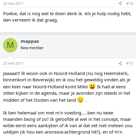
25 nov 2011
#14
Poekie, dat is nog wel te doen denk ik. Als je hulp nodig hebt,
dan verneem ik dat graag.
mappas
M
New member
25 nov 2011
#15
Jaaaaa!!! Ik woon ook in Noord-Holland (nu nog Heemskerk,
binnenkort in Beverwijk) en ik zou het geweldig vinden als je
een keer naar Noord-Holland komt Mike
Ik had al eens
zitten kijken in de agenda, maar je avonden zijn steeds in het
midden of het Oosten van het land
.
Ik ben helemaal om met m'n voeding.....ben nu twee
maanden bezig of zo? Ik geloofde al wel in het concept, maar
wilde eerst eens aankijken of ik van al dat vet niet meteen zou
uitdijen (ik hou een anorexia-achtergrond hè?), en of m'n