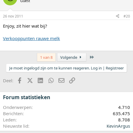
Guest
26 nov 2011
#20
Enjoy, zit hier wat bij?
Verkooppunten rauwe melk
Laatste
1 van 8
Volgende
Je moet ingelogd zijn om te kunnen reageren. Log in | Registreer
Facebook
X (Twitter)
LinkedIn
WhatsApp
E-mail
koppeling
Deel:
Forum statistieken
Onderwerpen
4.710
Berichten
635.475
Leden
8.708
Nieuwste lid
KevinArgus