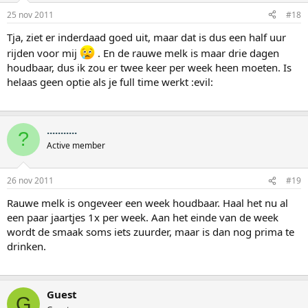
25 nov 2011
#18
Tja, ziet er inderdaad goed uit, maar dat is dus een half uur
rijden voor mij
. En de rauwe melk is maar drie dagen
houdbaar, dus ik zou er twee keer per week heen moeten. Is
helaas geen optie als je full time werkt :evil:
...........
?
Active member
26 nov 2011
#19
Rauwe melk is ongeveer een week houdbaar. Haal het nu al
een paar jaartjes 1x per week. Aan het einde van de week
wordt de smaak soms iets zuurder, maar is dan nog prima te
drinken.
Guest
G