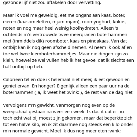
gezonde lijf niet zou aftakelen door vervetting.
Maar ik voel me geweldig, eet me ongans aan kaas, boter,
eieren (kaasomeletten, mjam mjam), roomyoghurt, kokos,
noten en nog maar heel weinig koolhydraten. Alleen 's
ochtends m'n vertrouwde twee meergranen boterhammen
met (inmiddels dik) roomboter, kaas en pindakaas. Van dat
ontbijt kan ik nog geen afscheid nemen. Al neem ik ook af en
toe wel twee kiemboterhammetjes. Maar die dingen zijn zo
klein, hoewel ze wel vullen heb ik het gevoel dat ik slechts een
half ontbijt op heb.
Calorieën tellen doe ik helemaal niet meer, ik eet gewoon en
geniet ervan. En honger? Eigenlijk alleen een paar uur na de
boterhammen (ja, ik weet het :wink: ), de rest van de dag niet.
Vervolgens m'n gewicht. Vanmorgen nog even op de
weegschaal gestaan na weer een week. Ik dacht dat er nu
toch echt wat bij moest zijn gekomen, maar dat beperkte zich
tot een halve kilo, en ik zit daarmee nog steeds een kilo onder
m'n normale gewicht. Moet ik dus nog meer eten :wink: