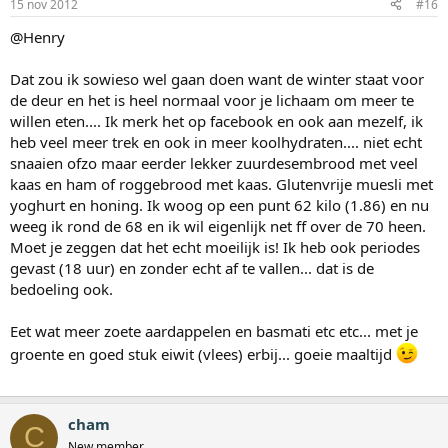
15 nov 2012
#16
@Henry
Dat zou ik sowieso wel gaan doen want de winter staat voor
de deur en het is heel normaal voor je lichaam om meer te
willen eten.... Ik merk het op facebook en ook aan mezelf, ik
heb veel meer trek en ook in meer koolhydraten.... niet echt
snaaien ofzo maar eerder lekker zuurdesembrood met veel
kaas en ham of roggebrood met kaas. Glutenvrije muesli met
yoghurt en honing. Ik woog op een punt 62 kilo (1.86) en nu
weeg ik rond de 68 en ik wil eigenlijk net ff over de 70 heen.
Moet je zeggen dat het echt moeilijk is! Ik heb ook periodes
gevast (18 uur) en zonder echt af te vallen... dat is de
bedoeling ook.
Eet wat meer zoete aardappelen en basmati etc etc... met je
groente en goed stuk eiwit (vlees) erbij... goeie maaltijd
cham
C
New member