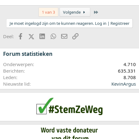
Laatste
1 van 3
Volgende
Je moet ingelogd zijn om te kunnen reageren. Log in | Registreer
Facebook
X (Twitter)
LinkedIn
WhatsApp
E-mail
koppeling
Deel:
Forum statistieken
Onderwerpen
4.710
Berichten
635.331
Leden
8.708
Nieuwste lid
KevinArgus