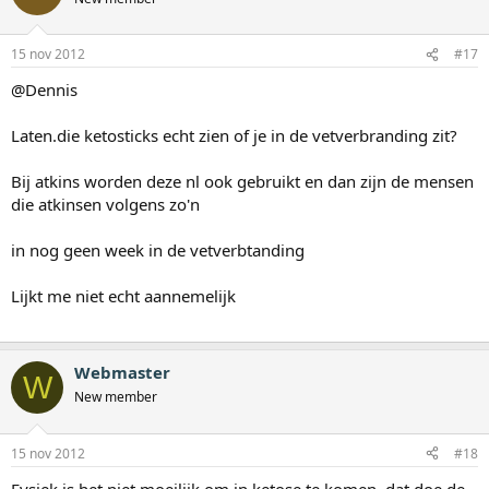
15 nov 2012
#17
@Dennis
Laten.die ketosticks echt zien of je in de vetverbranding zit?
Bij atkins worden deze nl ook gebruikt en dan zijn de mensen
die atkinsen volgens zo'n
in nog geen week in de vetverbtanding
Lijkt me niet echt aannemelijk
Webmaster
W
New member
15 nov 2012
#18
Fysiek is het niet moeilijk om in ketose te komen, dat doe de