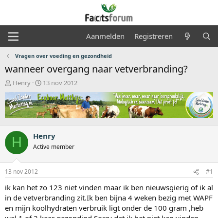
Aanmelden
Registreren
Vragen over voeding en gezondheid
wanneer overgang naar vetverbranding?
O
S
Henry
13 nov 2012
n
t
d
a
e
r
r
t
w
d
e
a
Henry
H
r
t
Active member
p
u
s
m
t
13 nov 2012
#1
a
ik kan het zo 123 niet vinden maar ik ben nieuwsgierig of ik al
r
t
in de vetverbranding zit.Ik ben bijna 4 weken bezig met WAPF
e
en mijn koolhydraten verbruik ligt onder de 100 gram ,heb
r