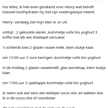
Hoi Mike, ik heb even gerekend voor Henry wat betreft
hoeveel koolhydraten hij met zijn voedingswijze neemt:
Henry: vandaag ziet mijn eten er zo uit:
ontbijt : 2 gekookte eieren ,kommetje volle bio yoghurt 3
koffie met elk een theelepel oersuiker
's ochtends kiwi 2 glazen rauwe melk ,klein stukje kaas
om 12:00 uur 3 zure haringen ,kommetje volle bio yoghurt
in de middag 2 glazen rauwemelk ,glas wortelsap, klein stukje
kaas
om 1700.uur 3 speklapjes kommetje volle bio yoghurt
ik neem ook wel eens een eetlepel cocos olie ,en bakken doe
ik in de cocos-olie of roomboter
dit is te vergelijken met de rest van de week