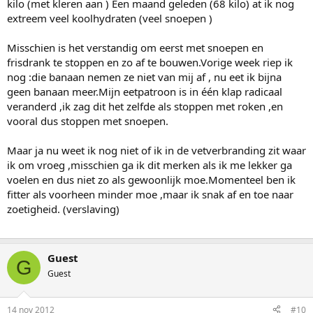
kilo (met kleren aan ) Een maand geleden (68 kilo) at ik nog
extreem veel koolhydraten (veel snoepen )
Misschien is het verstandig om eerst met snoepen en
frisdrank te stoppen en zo af te bouwen.Vorige week riep ik
nog :die banaan nemen ze niet van mij af , nu eet ik bijna
geen banaan meer.Mijn eetpatroon is in één klap radicaal
veranderd ,ik zag dit het zelfde als stoppen met roken ,en
vooral dus stoppen met snoepen.
Maar ja nu weet ik nog niet of ik in de vetverbranding zit waar
ik om vroeg ,misschien ga ik dit merken als ik me lekker ga
voelen en dus niet zo als gewoonlijk moe.Momenteel ben ik
fitter als voorheen minder moe ,maar ik snak af en toe naar
zoetigheid. (verslaving)
Guest
G
Guest
14 nov 2012
#10