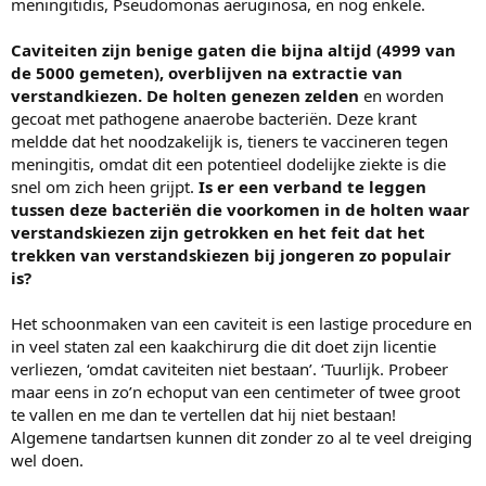
meningitidis, Pseudomonas aeruginosa, en nog enkele.
Caviteiten zijn benige gaten die bijna altijd (4999 van
de 5000 gemeten), overblijven na extractie van
verstandkiezen. De holten genezen zelden
en worden
gecoat met pathogene anaerobe bacteriën. Deze krant
meldde dat het noodzakelijk is, tieners te vaccineren tegen
meningitis, omdat dit een potentieel dodelijke ziekte is die
snel om zich heen grijpt.
Is er een verband te leggen
tussen deze bacteriën die voorkomen in de holten waar
verstandskiezen zijn getrokken en het feit dat het
trekken van verstandskiezen bij jongeren zo populair
is?
Het schoonmaken van een caviteit is een lastige procedure en
in veel staten zal een kaakchirurg die dit doet zijn licentie
verliezen, ‘omdat caviteiten niet bestaan’. ‘Tuurlijk. Probeer
maar eens in zo’n echoput van een centimeter of twee groot
te vallen en me dan te vertellen dat hij niet bestaan!
Algemene tandartsen kunnen dit zonder zo al te veel dreiging
wel doen.