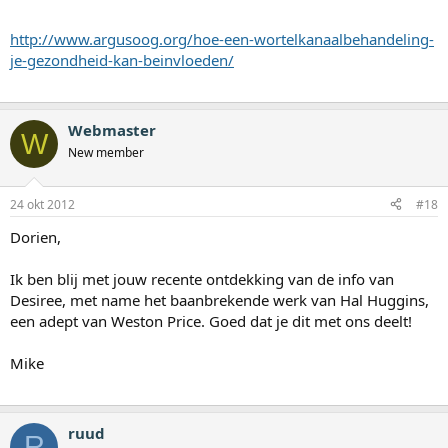
http://www.argusoog.org/hoe-een-wortelkanaalbehandeling-
je-gezondheid-kan-beinvloeden/
Webmaster
W
New member
24 okt 2012
#18
Dorien,
Ik ben blij met jouw recente ontdekking van de info van
Desiree, met name het baanbrekende werk van Hal Huggins,
een adept van Weston Price. Goed dat je dit met ons deelt!
Mike
ruud
R