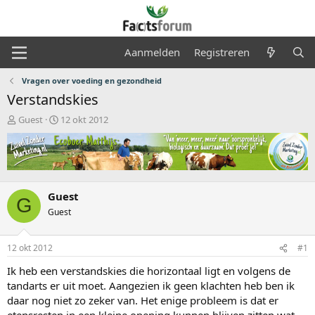
Aanmelden
Registreren
Vragen over voeding en gezondheid
Verstandskies
O
S
Guest
12 okt 2012
n
t
d
a
e
r
r
t
w
d
e
a
Guest
G
r
t
Guest
p
u
s
m
t
12 okt 2012
#1
a
Ik heb een verstandskies die horizontaal ligt en volgens de
r
t
tandarts er uit moet. Aangezien ik geen klachten heb ben ik
e
daar nog niet zo zeker van. Het enige probleem is dat er
r