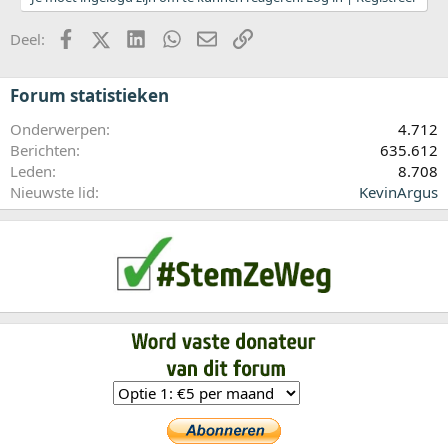
Facebook
X (Twitter)
LinkedIn
WhatsApp
E-mail
koppeling
Deel:
Forum statistieken
Onderwerpen
4.712
Berichten
635.612
Leden
8.708
Nieuwste lid
KevinArgus