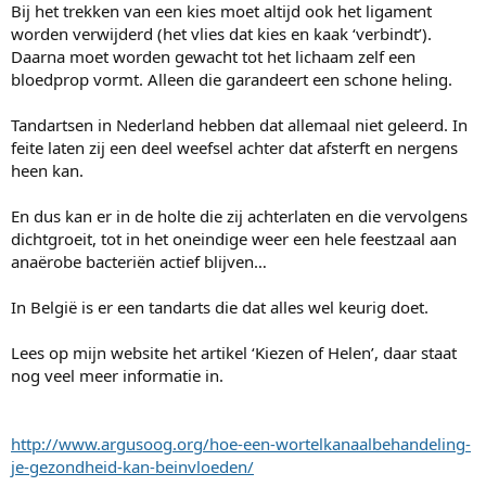
Bij het trekken van een kies moet altijd ook het ligament
worden verwijderd (het vlies dat kies en kaak ‘verbindt’).
Daarna moet worden gewacht tot het lichaam zelf een
bloedprop vormt. Alleen die garandeert een schone heling.
Tandartsen in Nederland hebben dat allemaal niet geleerd. In
feite laten zij een deel weefsel achter dat afsterft en nergens
heen kan.
En dus kan er in de holte die zij achterlaten en die vervolgens
dichtgroeit, tot in het oneindige weer een hele feestzaal aan
anaërobe bacteriën actief blijven…
In België is er een tandarts die dat alles wel keurig doet.
Lees op mijn website het artikel ‘Kiezen of Helen’, daar staat
nog veel meer informatie in.
http://www.argusoog.org/hoe-een-wortelkanaalbehandeling-
je-gezondheid-kan-beinvloeden/