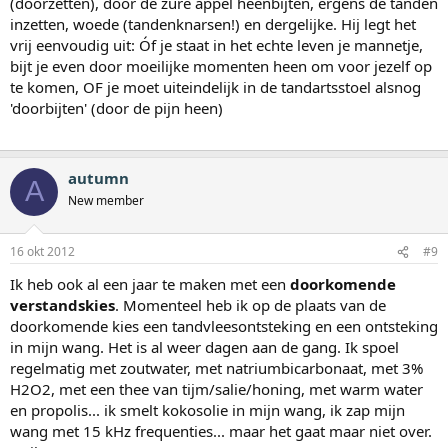
(doorzetten), door de zure appel heenbijten, ergens de tanden
inzetten, woede (tandenknarsen!) en dergelijke. Hij legt het
vrij eenvoudig uit: Óf je staat in het echte leven je mannetje,
bijt je even door moeilijke momenten heen om voor jezelf op
te komen, OF je moet uiteindelijk in de tandartsstoel alsnog
'doorbijten' (door de pijn heen)
autumn
A
New member
16 okt 2012
#9
Ik heb ook al een jaar te maken met een
doorkomende
verstandskies
. Momenteel heb ik op de plaats van de
doorkomende kies een tandvleesontsteking en een ontsteking
in mijn wang. Het is al weer dagen aan de gang. Ik spoel
regelmatig met zoutwater, met natriumbicarbonaat, met 3%
H2O2, met een thee van tijm/salie/honing, met warm water
en propolis... ik smelt kokosolie in mijn wang, ik zap mijn
wang met 15 kHz frequenties... maar het gaat maar niet over.