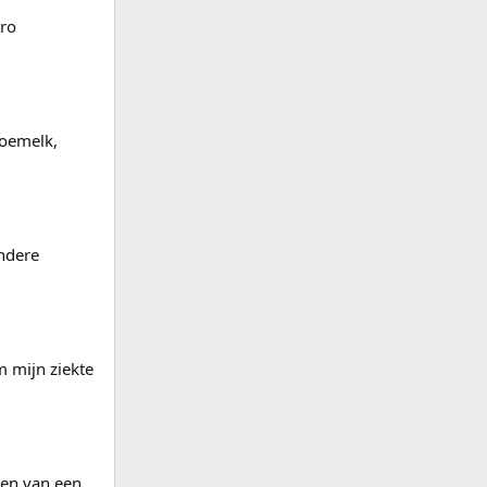
tro
koemelk,
andere
m mijn ziekte
ieen van een