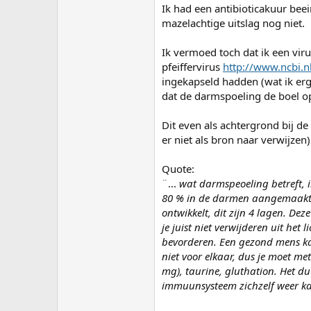
Ik had een antibioticakuur beei
mazelachtige uitslag nog niet.
Ik vermoed toch dat ik een virus
pfeiffervirus
http://www.ncbi.
ingekapseld hadden (wat ik erg
dat de darmspoeling de boel o
Dit even als achtergrond bij d
er niet als bron naar verwijzen)
Quote:
¨...
wat darmspeoeling betreft, i
80 % in de darmen aangemaakt w
ontwikkelt, dit zijn 4 lagen. De
je juist niet verwijderen uit he
bevorderen. Een gezond mens ka
niet voor elkaar, dus je moet me
mg), taurine, gluthation. Het d
immuunsysteem zichzelf weer k