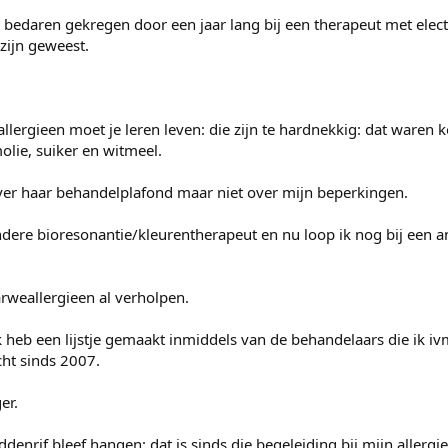
ot bedaren gekregen door een jaar lang bij een therapeut met elec
zijn geweest.
allergieen moet je leren leven: die zijn te hardnekkig: dat waren 
olie, suiker en witmeel.
ver haar behandelplafond maar niet over mijn beperkingen.
andere bioresonantie/kleurentherapeut en nu loop ik nog bij een 
rweallergieen al verholpen.
ik heb een lijstje gemaakt inmiddels van de behandelaars die ik iv
cht sinds 2007.
er.
ddenrif bleef hangen: dat is sinds die begeleiding bij mijn allerg