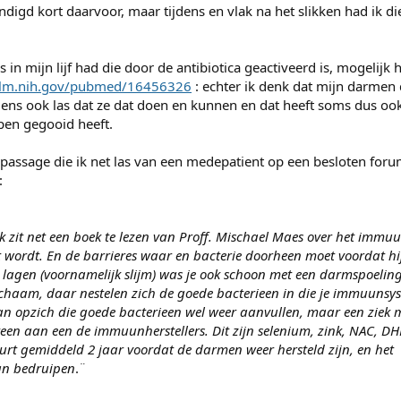
ndigd kort daarvoor, maar tijdens en vlak na het slikken had ik di
 in mijn lijf had die door de antibiotica geactiveerd is, mogelijk 
nlm.nih.gov/pubmed/16456326
: echter ik denk dat mijn darmen 
ens ook las dat ze dat doen en kunnen en dat heeft soms dus oo
pen gegooid heeft.
e passage die ik net las van een medepatient op een besloten foru
:
k zit net een boek te lezen van Proff. Mischael Maes over het immu
ordt. En de barrieres waar en bacterie doorheen moet voordat hij
ze lagen (voornamelijk slijm) was je ook schoon met een darmspoelin
t lichaam, daar nestelen zich de goede bacterieen in die je immuunsy
n opzich die goede bacterieen wel weer aanvullen, maar een ziek m
teen aan een de immuunherstellers. Dit zijn selenium, zink, NAC, D
uurt gemiddeld 2 jaar voordat de darmen weer hersteld zijn, en het
an bedruipen
.¨