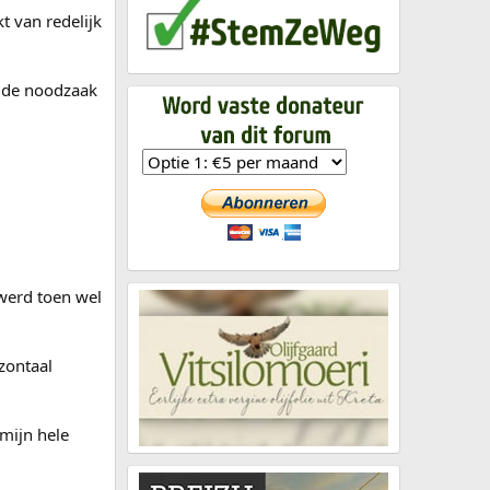
t van redelijk
p de noodzaak
 werd toen wel
izontaal
 mijn hele