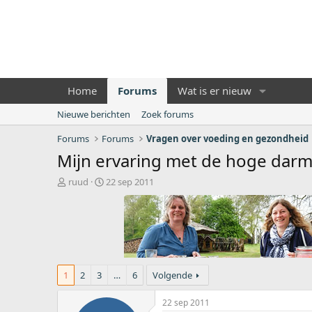
Home
Forums
Wat is er nieuw
Nieuwe berichten
Zoek forums
Forums
Forums
Vragen over voeding en gezondheid
Mijn ervaring met de hoge dar
O
S
ruud
22 sep 2011
n
t
d
a
e
r
r
t
w
d
e
a
r
t
1
2
3
…
6
Volgende
p
u
s
m
22 sep 2011
t