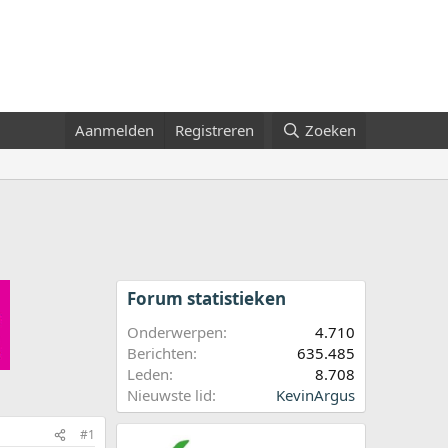
Aanmelden
Registreren
Zoeken
Forum statistieken
Onderwerpen
4.710
Berichten
635.485
Leden
8.708
Nieuwste lid
KevinArgus
#1