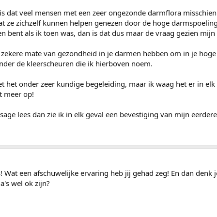
 is dat veel mensen met een zeer ongezonde darmflora misschien n
at ze zichzelf kunnen helpen genezen door de hoge darmspoeling 
een bent als ik toen was, dan is dat dus maar de vraag gezien mijn
n zekere mate van gezondheid in je darmen hebben om in je hog
nder de kleerscheuren die ik hierboven noem.
t het onder zeer kundige begeleiding, maar ik waag het er in elk
et meer op!
sage lees dan zie ik in elk geval een bevestiging van mijn eerder
! Wat een afschuwelijke ervaring heb jij gehad zeg! En dan denk j
's wel ok zijn?