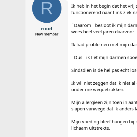
R
a
Ik heb in het begin dat het vr
r
functionerend naar flink ziek n
t
e
¨Daarom¨ besloot ik mijn darm
r
ruud
wees heel veel jaren daarvoor.
New member
Ik had problemen met mijn darm
¨Dus¨ ik liet mijn darmen spoe
Sindsdien is de hel pas echt lo
Ik wil niet zeggen dat ik niet 
onder me weggetrokken.
Mijn allergieen zijn toen in aa
slapen vanwege dat ik anders la
Mijn voeding bleef hangen bij m
lichaam uitstrekte.