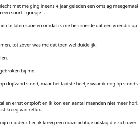
ij slecht met me ging ineens 4 jaar geleden een omslag meegemaak
a een soort ¨griepje¨.
en te laten spoelen omdat ik me herinnerde dat een vriendin o
en, tot zover was me dat toen wel duidelijk.
len.
sgebroken bij me.
al op drijfzand stond, maar het laatste beetje waar ik nog op stond
ntal en ernst ontploft en ik kon een aantal maanden niet meer hor
st kreeg van reflux.
ijn middenrif en ik kreeg een mazelachtige uitslag die zich over