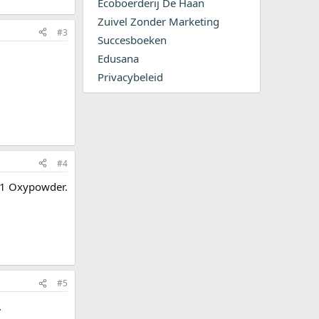
Ecoboerderij De Haan
Zuivel Zonder Marketing
#3
Succesboeken
Edusana
Privacybeleid
#4
f 1 Oxypowder.
#5
.