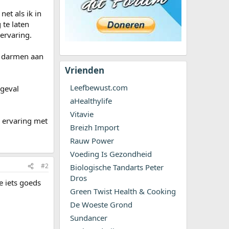
et als ik in
te laten
 ervaring.
e darmen aan
Vrienden
Leefbewust.com
 geval
aHealthylife
Vitavie
e ervaring met
Breizh Import
Rauw Power
Voeding Is Gezondheid
#2
Biologische Tandarts Peter
Dros
e iets goeds
Green Twist Health & Cooking
De Woeste Grond
Sundancer