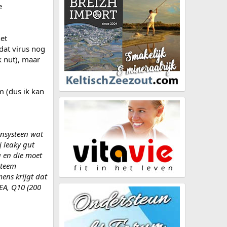
e
het
dat virus nog
k nut), maar
m (dus ik kan
unsysteen wat
 leaky gut
g en die moet
steem
ens krijgt dat
HEA, Q10 (200