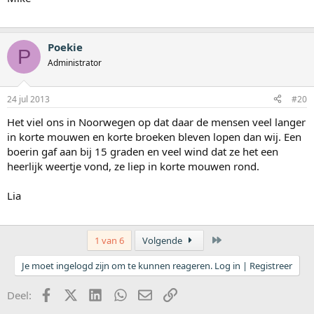
Poekie
P
Administrator
24 jul 2013
#20
Het viel ons in Noorwegen op dat daar de mensen veel langer
in korte mouwen en korte broeken bleven lopen dan wij. Een
boerin gaf aan bij 15 graden en veel wind dat ze het een
heerlijk weertje vond, ze liep in korte mouwen rond.
Lia
Laatste
1 van 6
Volgende
Je moet ingelogd zijn om te kunnen reageren. Log in | Registreer
Facebook
X (Twitter)
LinkedIn
WhatsApp
E-mail
koppeling
Deel: