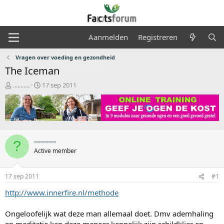
Aanmelden
Registreren
Vragen over voeding en gezondheid
The Iceman
O
S
...........
17 sep 2011
n
t
d
a
e
r
r
t
w
d
e
a
...........
?
r
t
Active member
p
u
s
m
t
17 sep 2011
#1
a
http://www.innerfire.nl/methode
r
t
e
Ongeloofelijk wat deze man allemaal doet. Dmv ademhaling
r