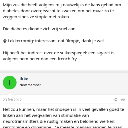
Mijn zus die heeft volgens mij nauwelijks de kans gehad om
diabetes door overgewicht te kweken om het maar zo te
zeggen sinds ze stopte met roken.
Die diabetes diende zich vrij snel aan.
@ Lekkerromig: interessant dat filmpje, dank je wel.
Hij heeft het indirect over de suikerspiegel: een sigaret is
volgens hem beter dan een french fry.
ikke
I
New member
23 feb 2012
#8
Het zou kunnen, maar het snoepen is in veel gevallen goed te
linken aan het wegvallen van stimulatie van
neurotransmitters die rustig maken en belonend werken:
serotonine en dopamine. De meeste mensen zeggen te gaan