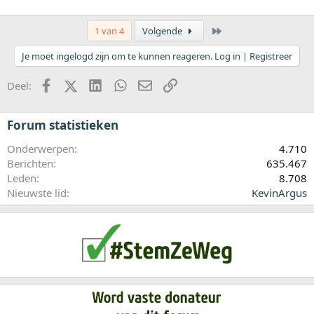
Laatste
1 van 4
Volgende
Je moet ingelogd zijn om te kunnen reageren. Log in | Registreer
Facebook
X (Twitter)
LinkedIn
WhatsApp
E-mail
koppeling
Deel:
Forum statistieken
Onderwerpen
4.710
Berichten
635.467
Leden
8.708
Nieuwste lid
KevinArgus