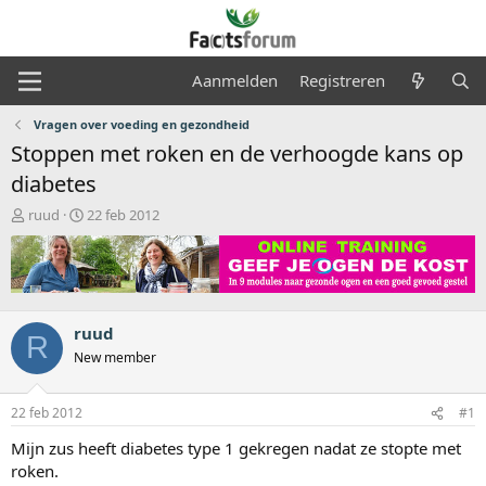
Aanmelden
Registreren
Vragen over voeding en gezondheid
Stoppen met roken en de verhoogde kans op
diabetes
O
S
ruud
22 feb 2012
n
t
d
a
e
r
r
t
w
d
e
a
ruud
R
r
t
New member
p
u
s
m
t
22 feb 2012
#1
a
Mijn zus heeft diabetes type 1 gekregen nadat ze stopte met
r
t
roken.