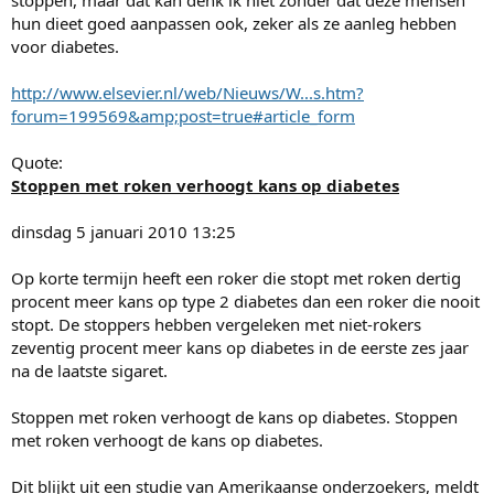
stoppen, maar dat kan denk ik niet zonder dat deze mensen
hun dieet goed aanpassen ook, zeker als ze aanleg hebben
voor diabetes.
http://www.elsevier.nl/web/Nieuws/W...s.htm?
forum=199569&amp;post=true#article_form
Quote:
Stoppen met roken verhoogt kans op diabetes
dinsdag 5 januari 2010 13:25
Op korte termijn heeft een roker die stopt met roken dertig
procent meer kans op type 2 diabetes dan een roker die nooit
stopt. De stoppers hebben vergeleken met niet-rokers
zeventig procent meer kans op diabetes in de eerste zes jaar
na de laatste sigaret.
Stoppen met roken verhoogt de kans op diabetes. Stoppen
met roken verhoogt de kans op diabetes.
Dit blijkt uit een studie van Amerikaanse onderzoekers, meldt