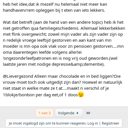
heb het idee,dat ik mezelf nu helemaal niet meer kan
handhaven/rem opleggen bij t eten van iets lekkers.
Wat dat betreft (aan de hand van een andere topic) heb ik het
niet getroffen qua familiegeschiedenis. Allemaal lekkerbekken
met flink overgewicht; zowel mijn vader als zijn vader zijn op
n redelijk vroege leeftijd gestorven en aan kant van mn
moeder is mn opa ook vlak voor zn pensioen gestorven....mn
oma daarentegen leefde volgens allerlei
'ongezonde'leefpatronen en is nog vrij oud geworden.(wel
laatste jaren met nodige depressie&amp;dementie).
@Lievergezond Alleen maar chocolade en in bed liggen?Die
vrouw moet toch ook uitgedijt zijn dan? Hoewel er natuurlijk
niet staat in welke mate ze t at....maakt n verschil of je
1blokje/bonbon per dag eet,of 1 doos
Laatste
1 van 3
Volgende
Je moet ingelogd zijn om te kunnen reageren. Log in | Registreer