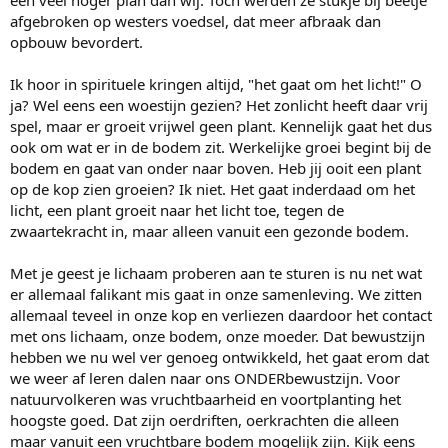
een veel hoger plan dan wij. Toch werden ze stukje bij beetje
afgebroken op westers voedsel, dat meer afbraak dan
opbouw bevordert.
Ik hoor in spirituele kringen altijd, "het gaat om het licht!" O
ja? Wel eens een woestijn gezien? Het zonlicht heeft daar vrij
spel, maar er groeit vrijwel geen plant. Kennelijk gaat het dus
ook om wat er in de bodem zit. Werkelijke groei begint bij de
bodem en gaat van onder naar boven. Heb jij ooit een plant
op de kop zien groeien? Ik niet. Het gaat inderdaad om het
licht, een plant groeit naar het licht toe, tegen de
zwaartekracht in, maar alleen vanuit een gezonde bodem.
Met je geest je lichaam proberen aan te sturen is nu net wat
er allemaal falikant mis gaat in onze samenleving. We zitten
allemaal teveel in onze kop en verliezen daardoor het contact
met ons lichaam, onze bodem, onze moeder. Dat bewustzijn
hebben we nu wel ver genoeg ontwikkeld, het gaat erom dat
we weer af leren dalen naar ons ONDERbewustzijn. Voor
natuurvolkeren was vruchtbaarheid en voortplanting het
hoogste goed. Dat zijn oerdriften, oerkrachten die alleen
maar vanuit een vruchtbare bodem mogelijk zijn. Kijk eens