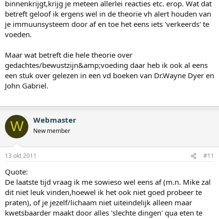
binnenkrijgt,krijg je meteen allerlei reacties etc. erop. Wat dat
betreft geloof ik ergens wel in de theorie vh alert houden van
je immuunsysteem door af en toe het eens iets 'verkeerds' te
voeden.
Maar wat betreft die hele theorie over
gedachtes/bewustzijn&amp;voeding daar heb ik ook al eens
een stuk over gelezen in een vd boeken van Dr.Wayne Dyer en
John Gabriel.
Webmaster
W
New member
13 okt 2011
#11
Quote:
De laatste tijd vraag ik me sowieso wel eens af (m.n. Mike zal
dit niet leuk vinden,hoewel ik het ook niet goed probeer te
praten), of je jezelf/lichaam niet uiteindelijk alleen maar
kwetsbaarder maakt door alles 'slechte dingen' qua eten te