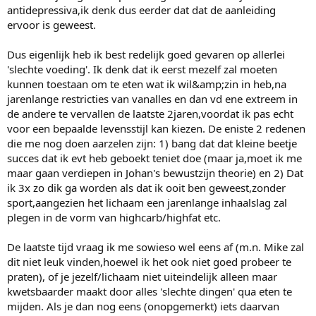
antidepressiva,ik denk dus eerder dat dat de aanleiding
ervoor is geweest.
Dus eigenlijk heb ik best redelijk goed gevaren op allerlei
'slechte voeding'. Ik denk dat ik eerst mezelf zal moeten
kunnen toestaan om te eten wat ik wil&amp;zin in heb,na
jarenlange restricties van vanalles en dan vd ene extreem in
de andere te vervallen de laatste 2jaren,voordat ik pas echt
voor een bepaalde levensstijl kan kiezen. De eniste 2 redenen
die me nog doen aarzelen zijn: 1) bang dat dat kleine beetje
succes dat ik evt heb geboekt teniet doe (maar ja,moet ik me
maar gaan verdiepen in Johan's bewustzijn theorie) en 2) Dat
ik 3x zo dik ga worden als dat ik ooit ben geweest,zonder
sport,aangezien het lichaam een jarenlange inhaalslag zal
plegen in de vorm van highcarb/highfat etc.
De laatste tijd vraag ik me sowieso wel eens af (m.n. Mike zal
dit niet leuk vinden,hoewel ik het ook niet goed probeer te
praten), of je jezelf/lichaam niet uiteindelijk alleen maar
kwetsbaarder maakt door alles 'slechte dingen' qua eten te
mijden. Als je dan nog eens (onopgemerkt) iets daarvan