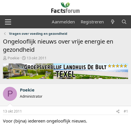
Aanmelden
Registreren
Vragen over voeding en gezondheid
Ongelooflijk nieuws over vrije energie en
gezondheid
O
S
Poekie
13 okt 2011
n
t
d
a
e
r
r
t
w
d
e
a
Poekie
P
r
t
Administrator
p
u
s
m
t
13 okt 2011
#1
a
Voor (bijna) iedereen ongelooflijk nieuws.
r
t