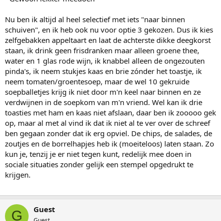
Nu ben ik altijd al heel selectief met iets "naar binnen
schuiven", en ik heb ook nu voor optie 3 gekozen. Dus ik kies
zelfgebakken appeltaart en laat de achterste dikke deegkorst
staan, ik drink geen frisdranken maar alleen groene thee,
water en 1 glas rode wijn, ik knabbel alleen de ongezouten
pinda's, ik neem stukjes kaas en brie zónder het toastje, ik
neem tomaten/groentesoep, maar de wel 10 gekruide
soepballetjes krijg ik niet door m'n keel naar binnen en ze
verdwijnen in de soepkom van m'n vriend. Wel kan ik drie
toasties met ham en kaas niet afslaan, daar ben ik zooooo gek
op, maar al met al vind ik dat ik niet al te ver over de schreef
ben gegaan zonder dat ik erg opviel. De chips, de salades, de
zoutjes en de borrelhapjes heb ik (moeiteloos) laten staan. Zo
kun je, tenzij je er niet tegen kunt, redelijk mee doen in
sociale situaties zonder gelijk een stempel opgedrukt te
krijgen.
Guest
G
Guest