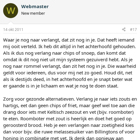
Webmaster
W
New member
14 okt 2011
#17
Waar je nog naar verlangt, dat zit nog in je. Dat heeft iemand
mij ooit verteld. Ik heb dit altijd in het achterhoofd gehouden.
Als ik dus nog verlang naar chips of snoep, dan komt dat
omdat ik dit nog niet uit mijn systeem gezuiverd hebt. Als je
nog naar rommel verlangt, dan zit het nog in je. Die waarheid
geldt voor iedereen, dus voor mij net zo goed. Houd dit, net
als ik destijds deed, in het achterhoofd en je snapt beter wat
er gaande is in je lichaam en wat je nog te doen staat.
Zorg voor gezonde alternatieven. Verlang je naar iets zouts en
hartigs, eet dan geen chips of friet, maar geef wel toe aan die
drang door iets met Keltisch zeezout en vet (bijv. roomboter)
te eten. Roomboter met zout is heerlijk en doet het goed op
geroosterd brood. Heb je een verlangen naar zoetigheid kies
dan voor bijv. die ruwe melassesuiker van Billingtons of voor
honing in combinatie met vet. Ik denk dan opnieuw aan