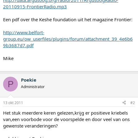
http://data.argusoog.org/radio/2011/ArgusoogRadio-
20110915-FrontierRadio.mp3
Een pdf over the Keshe foundation uit het magazine Frontier:
http://www.belfort-
group.eu/ow_userfiles/plugins/forum/attachment_39_4e6b6
9b3687d7.pdf
Mike
Poekie
P
Administrator
13 okt 2011
#2
Het stuk meerdere keren gelezen,krijg er positieve kriebels
van,een voorbode voor de voorspelde en door veel van ons
gewenste veranderingen?