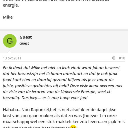
energie.
Mike
Guest
G
Guest
13 okt 2011
#10
En ik denk dat Mike het niet zo leuk vindt want Johan beweert
dat het bewustzijn het lichaam aanstuurt en dat je ook junk
food kunt eten en daarbij gezond blijven als je er maar de
juiste, positieve gedachtes bij hebt! Deze visie komt overeen met
de visie van de leraren van de Universele Energie, weet ik
toevallig. Dus Joey.... er is nog hoop voor jou!
Hahaha...Nou Rapunzel,het is niet alsof ik er de dagelijkse
kost van zou gaan maken als dat zo was (hoewel t in onze
maatschappij wel een stuk makkelijker zou leven...en ja,ik mis
ook het gemak van boterhammen
)