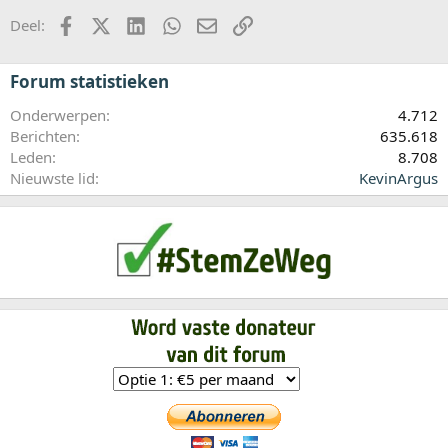
Facebook
X (Twitter)
LinkedIn
WhatsApp
E-mail
koppeling
Deel:
Forum statistieken
Onderwerpen
4.712
Berichten
635.618
Leden
8.708
Nieuwste lid
KevinArgus