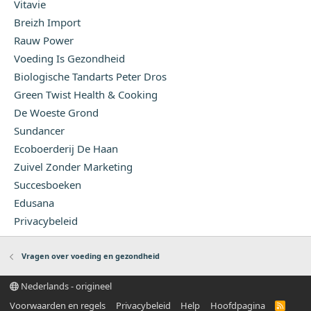
Vitavie
Breizh Import
Rauw Power
Voeding Is Gezondheid
Biologische Tandarts Peter Dros
Green Twist Health & Cooking
De Woeste Grond
Sundancer
Ecoboerderij De Haan
Zuivel Zonder Marketing
Succesboeken
Edusana
Privacybeleid
Vragen over voeding en gezondheid
Nederlands - origineel
Voorwaarden en regels
Privacybeleid
Help
Hoofdpagina
R