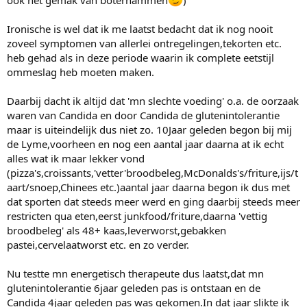
Ironische is wel dat ik me laatst bedacht dat ik nog nooit
zoveel symptomen van allerlei ontregelingen,tekorten etc.
heb gehad als in deze periode waarin ik complete eetstijl
ommeslag heb moeten maken.
Daarbij dacht ik altijd dat 'mn slechte voeding' o.a. de oorzaak
waren van Candida en door Candida de glutenintolerantie
maar is uiteindelijk dus niet zo. 10Jaar geleden begon bij mij
de Lyme,voorheen en nog een aantal jaar daarna at ik echt
alles wat ik maar lekker vond
(pizza's,croissants,'vetter'broodbeleg,McDonalds's/friture,ijs/t
aart/snoep,Chinees etc.)aantal jaar daarna begon ik dus met
dat sporten dat steeds meer werd en ging daarbij steeds meer
restricten qua eten,eerst junkfood/friture,daarna 'vettig
broodbeleg' als 48+ kaas,leverworst,gebakken
pastei,cervelaatworst etc. en zo verder.
Nu testte mn energetisch therapeute dus laatst,dat mn
glutenintolerantie 6jaar geleden pas is ontstaan en de
Candida 4jaar geleden pas was gekomen.In dat jaar slikte ik