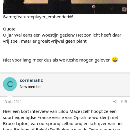
&amp;feature=player_embedded#!
Quote:
O ja? Wel eens een woestijn gezien? Het zonlicht heeft daar
vrij spel, maar er groeit vrijwel geen plant.
Niet voor lang meer dus als we Keshe mogen geloven
corneliahz
C
New member
13 okt 2011
#15
Hier een kort interview van Lilou Mace (zelf hoopt ze een
soort eigentijdse Franse versie van Oprah te worden) met
Bruce Lipton, van oorsprong celbioloog en schrijver van het
boek Biology of Belief (De Biologie van de Overtuiging) en