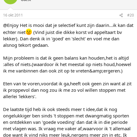
16 okt 2011
#20
@Enjoy Het is mooi dat je selectief kunt zijn daarin...ik kan dat
echter niet
(Vind juist die dikke korst vd appeltaart bv
lekker). Dan denk ik in 'goed' en 'slecht' en voel me dan
alsnog tekort gedaan.
Mijn probleem is dat ik geen balans kan houden,het is altijd
:alles of niets.(waardoor ik het meestal op niets houd,hoewel
ik me vanbinnen dan ook zit op te vreten&amp;ergeren.)
Eten van te voren,voordat ik ga,heeft ook geen zin want al zit
ik proppevol dan nog zou ik me zo vol willen stoppen met
allerlei 'lekkers'.
De laatste tijd heb ik ook steeds meer t idee,dat ik nog
ongelukkiger ben sinds 't stoppen met dwangmatig sporten
en ontdekken van 'goede voeding' dan dat ik in die periode
met vlagen was. Ik vraag me vaker af,waarvoor ik 't allemaal
doe want ik vind niks meer leuk,nergens meer zin in etc. Ik