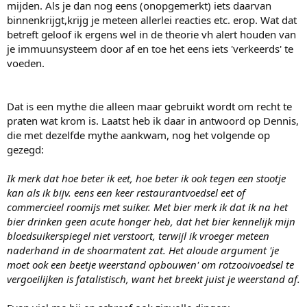
mijden. Als je dan nog eens (onopgemerkt) iets daarvan
binnenkrijgt,krijg je meteen allerlei reacties etc. erop. Wat dat
betreft geloof ik ergens wel in de theorie vh alert houden van
je immuunsysteem door af en toe het eens iets 'verkeerds' te
voeden.
Dat is een mythe die alleen maar gebruikt wordt om recht te
praten wat krom is. Laatst heb ik daar in antwoord op Dennis,
die met dezelfde mythe aankwam, nog het volgende op
gezegd:
Ik merk dat hoe beter ik eet, hoe beter ik ook tegen een stootje
kan als ik bijv. eens een keer restaurantvoedsel eet of
commercieel roomijs met suiker. Met bier merk ik dat ik na het
bier drinken geen acute honger heb, dat het bier kennelijk mijn
bloedsuikerspiegel niet verstoort, terwijl ik vroeger meteen
naderhand in de shoarmatent zat. Het aloude argument 'je
moet ook een beetje weerstand opbouwen' om rotzooivoedsel te
vergoeilijken is fatalistisch, want het breekt juist je weerstand af.