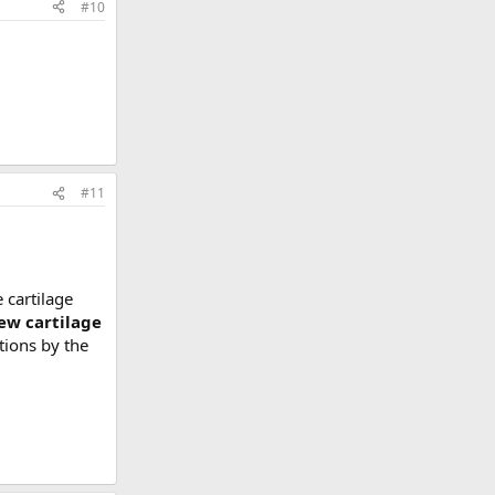
#10
#11
 cartilage
ew cartilage
tions by the