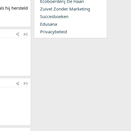
Ecoboerderij De Haan
s hij hersteld
Zuivel Zonder Marketing
Succesboeken
Edusana
Privacybeleid
#8
#9