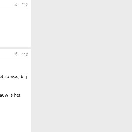
#12
#13
t zo was, blij
auw is het