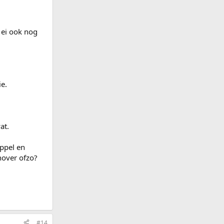
 ei ook nog
ie.
at.
appel en
nover ofzo?
#14