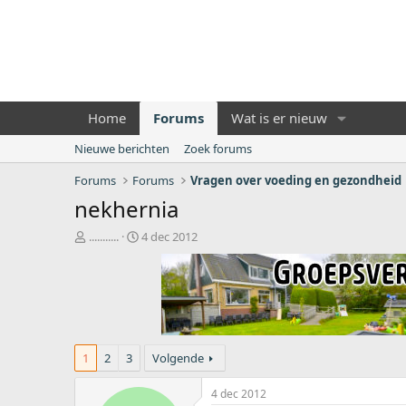
Home
Forums
Wat is er nieuw
Nieuwe berichten
Zoek forums
Forums
Forums
Vragen over voeding en gezondheid
nekhernia
O
S
...........
4 dec 2012
n
t
d
a
e
r
r
t
w
d
e
a
r
t
1
2
3
Volgende
p
u
s
m
4 dec 2012
t