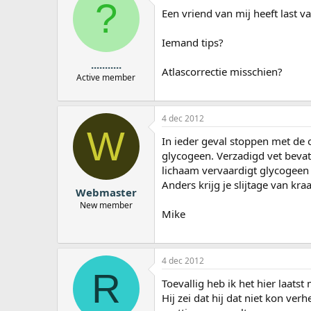
?
a
Een vriend van mij heeft last v
r
t
Iemand tips?
e
r
...........
Atlascorrectie misschien?
Active member
4 dec 2012
W
In ieder geval stoppen met de 
glycogeen. Verzadigd vet bevat 
lichaam vervaardigt glycogeen 
Anders krijg je slijtage van kr
Webmaster
New member
Mike
4 dec 2012
R
Toevallig heb ik het hier laat
Hij zei dat hij dat niet kon v