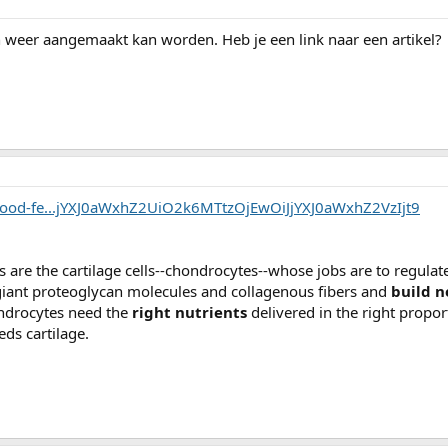
 weer aangemaakt kan worden. Heb je een link naar een artikel?
food-fe...jYXJ0aWxhZ2UiO2k6MTtzOjEwOiJjYXJ0aWxhZ2VzIjt9
 are the cartilage cells--chondrocytes--whose jobs are to regulate
iant proteoglycan molecules and collagenous fibers and
build n
ondrocytes need the
right nutrients
delivered in the right propor
eds cartilage.