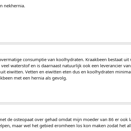
an nekhernia.
overmatige consumptie van koolhydraten. Kraakbeen bestaat uit w
veel waterstof en is daarnaast natuurlijk ook een leverancier van
uit eiwitten. Vetten en eiwitten eten dus en koolhydraten minima
aakbeen met een hernia als gevolg.
st met de osteopaat over gehad omdat mijn moeder van 86 er ook la
erhelpen, maar wel het gebied eromheen los kon maken zodat het a