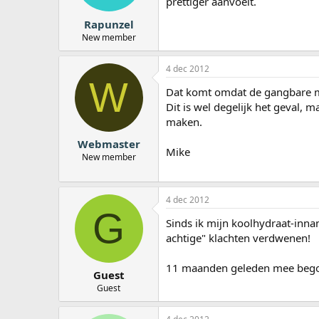
prettiger aanvoelt.
Rapunzel
New member
4 dec 2012
W
Dat komt omdat de gangbare me
Dit is wel degelijk het geval, m
maken.
Webmaster
Mike
New member
4 dec 2012
G
Sinds ik mijn koolhydraat-inn
achtige" klachten verdwenen!
11 maanden geleden mee beg
Guest
Guest