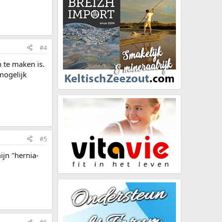
#4
 te maken is.
 mogelijk
#5
jn "hernia-