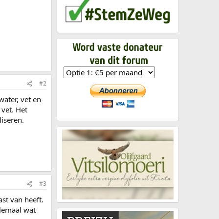
#2
ater, vet en
 vet. Het
liseren.
#3
st van heeft.
llemaal wat