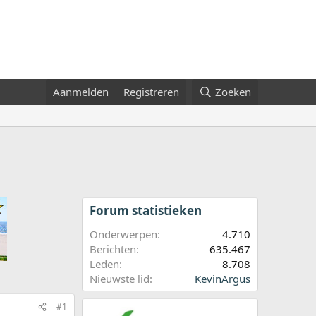
Aanmelden
Registreren
Zoeken
Forum statistieken
Onderwerpen
4.710
Berichten
635.467
Leden
8.708
Nieuwste lid
KevinArgus
#1