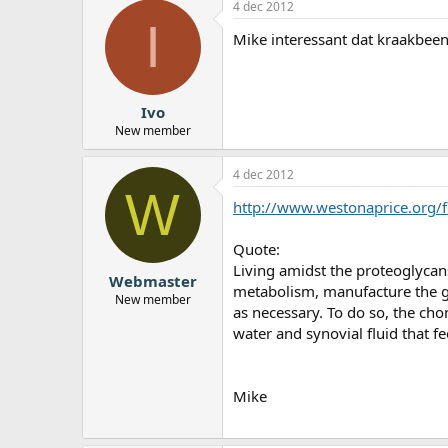
4 dec 2012
I
Mike interessant dat kraakbeen
Ivo
New member
4 dec 2012
W
http://www.westonaprice.org/
Quote:
Living amidst the proteoglycans
Webmaster
metabolism, manufacture the g
New member
as necessary. To do so, the ch
water and synovial fluid that fe
Mike