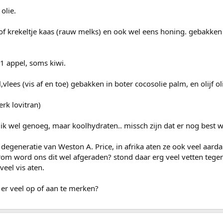
olie.
of krekeltje kaas (rauw melks) en ook wel eens honing. gebakken
1 appel, soms kiwi.
lees (vis af en toe) gebakken in boter cocosolie palm, en olijf ol
erk lovitran)
k ik wel genoeg, maar koolhydraten.. missch zijn dat er nog best w
degeneratie van Weston A. Price, in afrika aten ze ook veel aard
om word ons dit wel afgeraden? stond daar erg veel vetten tege
eel vis aten.
s er veel op of aan te merken?