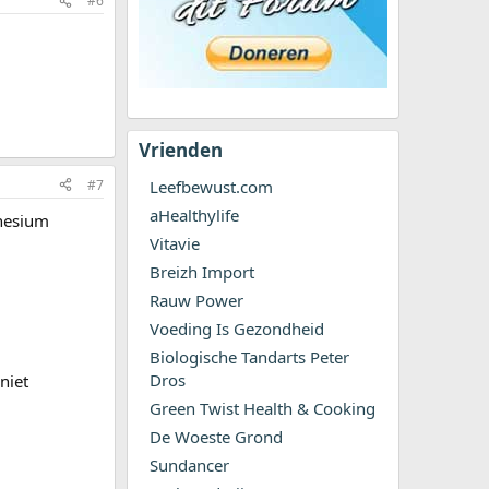
#6
Vrienden
#7
Leefbewust.com
aHealthylife
gnesium
Vitavie
Breizh Import
Rauw Power
Voeding Is Gezondheid
Biologische Tandarts Peter
Dros
niet
Green Twist Health & Cooking
De Woeste Grond
Sundancer