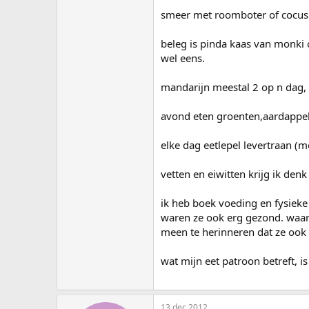
smeer met roomboter of cocus 
beleg is pinda kaas van monki 
wel eens.
mandarijn meestal 2 op n dag, 
avond eten groenten,aardappel,v
elke dag eetlepel levertraan (m
vetten en eiwitten krijg ik den
ik heb boek voeding en fysieke 
waren ze ook erg gezond. waar
meen te herinneren dat ze ook v
wat mijn eet patroon betreft, i
13 dec 2012