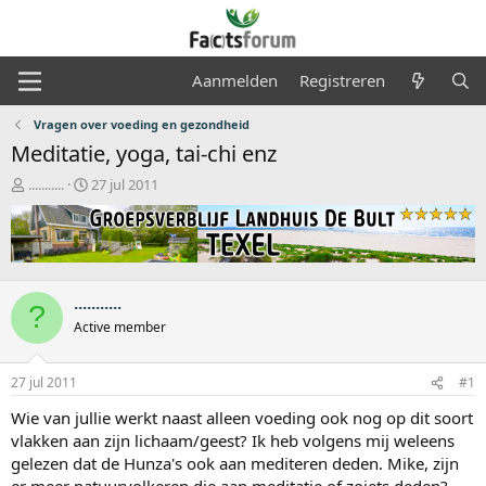
Aanmelden
Registreren
Vragen over voeding en gezondheid
Meditatie, yoga, tai-chi enz
O
S
...........
27 jul 2011
n
t
d
a
e
r
r
t
w
d
e
a
...........
?
r
t
Active member
p
u
s
m
t
27 jul 2011
#1
a
Wie van jullie werkt naast alleen voeding ook nog op dit soort
r
t
vlakken aan zijn lichaam/geest? Ik heb volgens mij weleens
e
gelezen dat de Hunza's ook aan mediteren deden. Mike, zijn
r