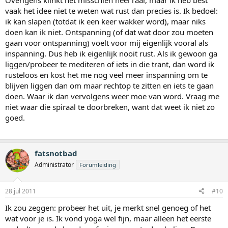
Overigens klinkt het misschien heel raar, maar ik heb best
vaak het idee niet te weten wat rust dan precies is. Ik bedoel:
ik kan slapen (totdat ik een keer wakker word), maar niks
doen kan ik niet. Ontspanning (of dat wat door zou moeten
gaan voor ontspanning) voelt voor mij eigenlijk vooral als
inspanning. Dus heb ik eigenlijk nooit rust. Als ik gewoon ga
liggen/probeer te mediteren of iets in die trant, dan word ik
rusteloos en kost het me nog veel meer inspanning om te
blijven liggen dan om maar rechtop te zitten en iets te gaan
doen. Waar ik dan vervolgens weer moe van word. Vraag me
niet waar die spiraal te doorbreken, want dat weet ik niet zo
goed.
fatsnotbad
Administrator
Forumleiding
28 jul 2011
#10
Ik zou zeggen: probeer het uit, je merkt snel genoeg of het
wat voor je is. Ik vond yoga wel fijn, maar alleen het eerste