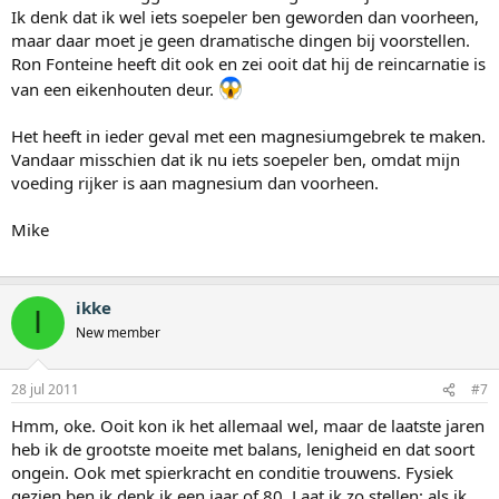
Ik denk dat ik wel iets soepeler ben geworden dan voorheen,
maar daar moet je geen dramatische dingen bij voorstellen.
Ron Fonteine heeft dit ook en zei ooit dat hij de reincarnatie is
van een eikenhouten deur.
Het heeft in ieder geval met een magnesiumgebrek te maken.
Vandaar misschien dat ik nu iets soepeler ben, omdat mijn
voeding rijker is aan magnesium dan voorheen.
Mike
ikke
I
New member
28 jul 2011
#7
Hmm, oke. Ooit kon ik het allemaal wel, maar de laatste jaren
heb ik de grootste moeite met balans, lenigheid en dat soort
ongein. Ook met spierkracht en conditie trouwens. Fysiek
gezien ben ik denk ik een jaar of 80. Laat ik zo stellen: als ik