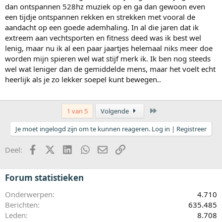
dan ontspannen 528hz muziek op en ga dan gewoon even
een tijdje ontspannen rekken en strekken met vooral de
aandacht op een goede ademhaling. In al die jaren dat ik
extreem aan vechtsporten en fitness deed was ik best wel
lenig, maar nu ik al een paar jaartjes helemaal niks meer doe
worden mijn spieren wel wat stijf merk ik. Ik ben nog steeds
wel wat leniger dan de gemiddelde mens, maar het voelt echt
heerlijk als je zo lekker soepel kunt bewegen..
Laatste
1 van 5
Volgende
Je moet ingelogd zijn om te kunnen reageren. Log in | Registreer
Facebook
X (Twitter)
LinkedIn
WhatsApp
E-mail
koppeling
Deel:
Forum statistieken
Onderwerpen
4.710
Berichten
635.485
Leden
8.708