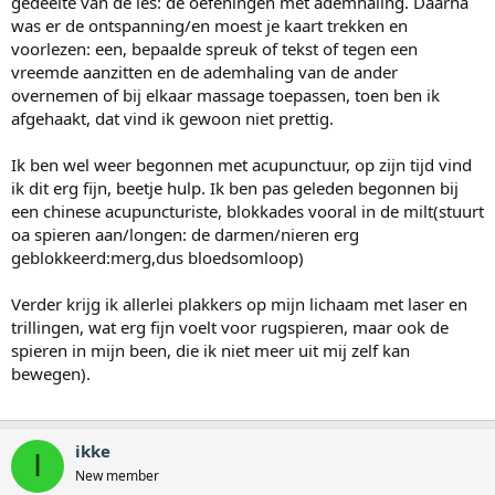
gedeelte van de les: de oefeningen met ademhaling. Daarna
was er de ontspanning/en moest je kaart trekken en
voorlezen: een, bepaalde spreuk of tekst of tegen een
vreemde aanzitten en de ademhaling van de ander
overnemen of bij elkaar massage toepassen, toen ben ik
afgehaakt, dat vind ik gewoon niet prettig.
Ik ben wel weer begonnen met acupunctuur, op zijn tijd vind
ik dit erg fijn, beetje hulp. Ik ben pas geleden begonnen bij
een chinese acupuncturiste, blokkades vooral in de milt(stuurt
oa spieren aan/longen: de darmen/nieren erg
geblokkeerd:merg,dus bloedsomloop)
Verder krijg ik allerlei plakkers op mijn lichaam met laser en
trillingen, wat erg fijn voelt voor rugspieren, maar ook de
spieren in mijn been, die ik niet meer uit mij zelf kan
bewegen).
ikke
I
New member