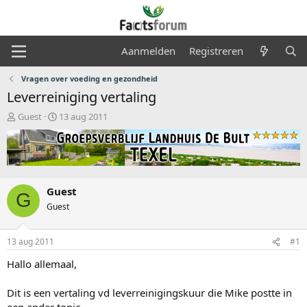
Aanmelden
Registreren
Vragen over voeding en gezondheid
Leverreiniging vertaling
O
S
Guest
13 aug 2011
n
t
d
a
e
r
r
t
w
d
e
a
Guest
G
r
t
Guest
p
u
s
m
t
13 aug 2011
#1
a
Hallo allemaal,
r
t
e
Dit is een vertaling vd leverreinigingskuur die Mike postte in
r