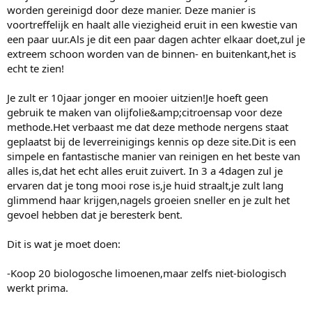
worden gereinigd door deze manier. Deze manier is
voortreffelijk en haalt alle viezigheid eruit in een kwestie van
een paar uur.Als je dit een paar dagen achter elkaar doet,zul je
extreem schoon worden van de binnen- en buitenkant,het is
echt te zien!
Je zult er 10jaar jonger en mooier uitzien!Je hoeft geen
gebruik te maken van olijfolie&amp;citroensap voor deze
methode.Het verbaast me dat deze methode nergens staat
geplaatst bij de leverreinigings kennis op deze site.Dit is een
simpele en fantastische manier van reinigen en het beste van
alles is,dat het echt alles eruit zuivert. In 3 a 4dagen zul je
ervaren dat je tong mooi rose is,je huid straalt,je zult lang
glimmend haar krijgen,nagels groeien sneller en je zult het
gevoel hebben dat je beresterk bent.
Dit is wat je moet doen:
-Koop 20 biologosche limoenen,maar zelfs niet-biologisch
werkt prima.