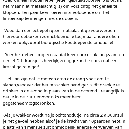
-Gebruik een houten lepel (ieder gebruiksvoorwerp is ok,als
het maar niet metaalachtig is) om vorzichtig het geheel te
kloppen. Een paar keer roeren is al voldoende om het
limoensap te mengen met de dooiers.
-Voeg dan een eetlepel (geen mataalachtige voorwerpen
hiervoor gebuiken) zonnebloemolie toe,maar andere oliën
werken ook,vooral biologische koudgeperste pindaolie!
-Roer het geheel nog een aantal keer door,drink langzaam en
geniet!Dit drankje is heerlijk,veilig,gezond en bovenal een
krachtige reiniger!
-Het kan zijn dat je meteen erna de drang voelt om te
slapen,vandaar dat het misschien handiger is dit drankje te
drinken in de avond in plaats van in de ochtend. Belangrijk is
dat je in de 3uur ervoor niks meer hebt
gegeten&amp;gedronken.
-Als je wakker wordt na je ochtenddutje, na circa 2 a 3uur,zul
je het gevoel hebben alsof je de kracht van 10paarden hebt in
plaats van 1mens.Je zult onmiddelijk energie verwerven van