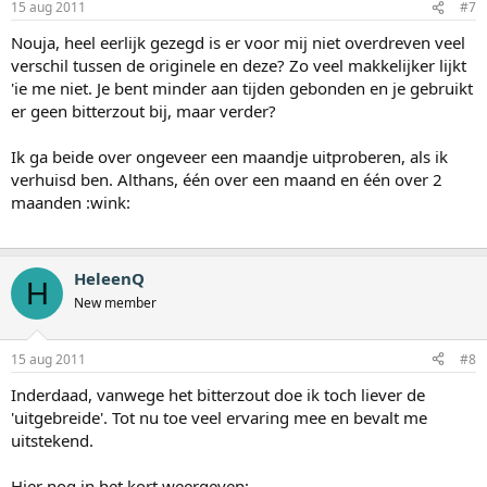
15 aug 2011
#7
Nouja, heel eerlijk gezegd is er voor mij niet overdreven veel
verschil tussen de originele en deze? Zo veel makkelijker lijkt
'ie me niet. Je bent minder aan tijden gebonden en je gebruikt
er geen bitterzout bij, maar verder?
Ik ga beide over ongeveer een maandje uitproberen, als ik
verhuisd ben. Althans, één over een maand en één over 2
maanden :wink:
HeleenQ
H
New member
15 aug 2011
#8
Inderdaad, vanwege het bitterzout doe ik toch liever de
'uitgebreide'. Tot nu toe veel ervaring mee en bevalt me
uitstekend.
Hier nog in het kort weergeven: