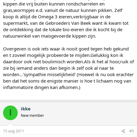
kippen die vrij buiten kunnen rondscharrelen en
gras,wormpjes e.d. vanuit de natuur kunnen pikken. Zelf
koop ik altijd de Omega 3 eieren,verkrijgbaar in de
supermarkt, van de Gebroeders Van Beek want ik kwam tot
de ontdekking dat de lokale bio-eieren die ik kocht bij de
natuurwinkel van maisgevoerde kippen zijn.
Overgeven is ook iets waar ik nooit goed tegen heb gekund
en t zoveel mogelijk probeerde te mijden.Gelukkig kon ik
daardoor ook niet boulimisch worden.Als ik het al hoor,ruik of
zie bij iemand anders dan begin ik zelf ook al naar te
worden...'sympathie misselijkheid' (Hoewel ik nu ook erachter
ben dat het soms de enigste manier is hoe t lichaam nog van
inflammatoire dingen kan afkomen.)
ikke
I
New member
15 aug 2011
#5