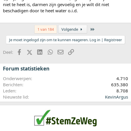
niet te heet is, darmen zijn gevoelig en je wilt dit niet
beschadigen door te heet water o.i.d.
Laatste
1 van 184
Volgende
Je moet ingelogd zijn om te kunnen reageren. Log in | Registreer
Facebook
X (Twitter)
LinkedIn
WhatsApp
E-mail
koppeling
Deel:
Forum statistieken
Onderwerpen
4.710
Berichten
635.380
Leden
8.708
Nieuwste lid
KevinArgus