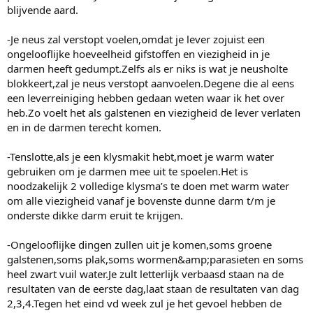
blijvende aard.
-Je neus zal verstopt voelen,omdat je lever zojuist een
ongelooflijke hoeveelheid gifstoffen en viezigheid in je
darmen heeft gedumpt.Zelfs als er niks is wat je neusholte
blokkeert,zal je neus verstopt aanvoelen.Degene die al eens
een leverreiniging hebben gedaan weten waar ik het over
heb.Zo voelt het als galstenen en viezigheid de lever verlaten
en in de darmen terecht komen.
-Tenslotte,als je een klysmakit hebt,moet je warm water
gebruiken om je darmen mee uit te spoelen.Het is
noodzakelijk 2 volledige klysma’s te doen met warm water
om alle viezigheid vanaf je bovenste dunne darm t/m je
onderste dikke darm eruit te krijgen.
-Ongelooflijke dingen zullen uit je komen,soms groene
galstenen,soms plak,soms wormen&amp;parasieten en soms
heel zwart vuil water.Je zult letterlijk verbaasd staan na de
resultaten van de eerste dag,laat staan de resultaten van dag
2,3,4.Tegen het eind vd week zul je het gevoel hebben de