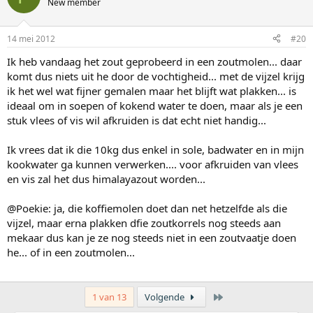
New member
14 mei 2012
#20
Ik heb vandaag het zout geprobeerd in een zoutmolen... daar
komt dus niets uit he door de vochtigheid... met de vijzel krijg
ik het wel wat fijner gemalen maar het blijft wat plakken... is
ideaal om in soepen of kokend water te doen, maar als je een
stuk vlees of vis wil afkruiden is dat echt niet handig...
Ik vrees dat ik die 10kg dus enkel in sole, badwater en in mijn
kookwater ga kunnen verwerken.... voor afkruiden van vlees
en vis zal het dus himalayazout worden...
@Poekie: ja, die koffiemolen doet dan net hetzelfde als die
vijzel, maar erna plakken dfie zoutkorrels nog steeds aan
mekaar dus kan je ze nog steeds niet in een zoutvaatje doen
he... of in een zoutmolen...
Laatste
1 van 13
Volgende