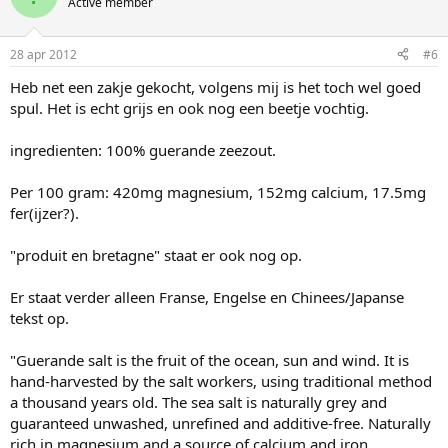
Active member
28 apr 2012
#6
Heb net een zakje gekocht, volgens mij is het toch wel goed
spul. Het is echt grijs en ook nog een beetje vochtig.
ingredienten: 100% guerande zeezout.
Per 100 gram: 420mg magnesium, 152mg calcium, 17.5mg
fer(ijzer?).
"produit en bretagne" staat er ook nog op.
Er staat verder alleen Franse, Engelse en Chinees/Japanse
tekst op.
"Guerande salt is the fruit of the ocean, sun and wind. It is
hand-harvested by the salt workers, using traditional method
a thousand years old. The sea salt is naturally grey and
guaranteed unwashed, unrefined and additive-free. Naturally
rich in magnesium and a source of calcium and iron.