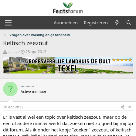
Aanmelden
Registreren
Vragen over voeding en gezondheid
Keltisch zeezout
O
S
...........
28 apr 2012
n
t
d
a
e
r
r
t
w
d
e
a
...........
?
r
t
Active member
p
u
s
m
t
28 apr 2012
#1
a
Er is vast al wel een topic over keltisch zeezout, maar op de
r
t
een of andere manier werkt dat zoeken niet zo goed bij mij op
e
dit forum. Als ik onder het kopje "zoeken" zeezout, of keltisch
r