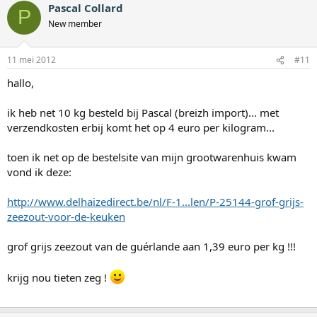
Pascal Collard
P
New member
11 mei 2012
#11
hallo,
ik heb net 10 kg besteld bij Pascal (breizh import)... met
verzendkosten erbij komt het op 4 euro per kilogram...
toen ik net op de bestelsite van mijn grootwarenhuis kwam
vond ik deze:
http://www.delhaizedirect.be/nl/F-1...len/P-25144-grof-grijs-
zeezout-voor-de-keuken
grof grijs zeezout van de guérlande aan 1,39 euro per kg !!!
krijg nou tieten zeg !