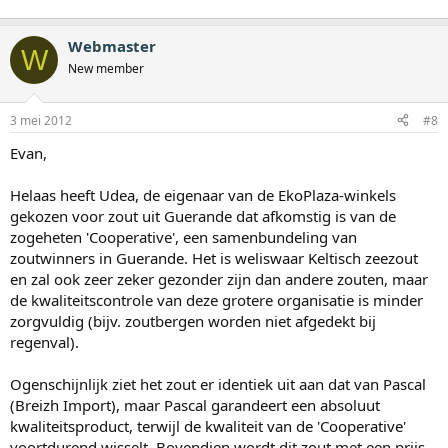
Webmaster
W
New member
3 mei 2012
#8
Evan,
Helaas heeft Udea, de eigenaar van de EkoPlaza-winkels
gekozen voor zout uit Guerande dat afkomstig is van de
zogeheten 'Cooperative', een samenbundeling van
zoutwinners in Guerande. Het is weliswaar Keltisch zeezout
en zal ook zeer zeker gezonder zijn dan andere zouten, maar
de kwaliteitscontrole van deze grotere organisatie is minder
zorgvuldig (bijv. zoutbergen worden niet afgedekt bij
regenval).
Ogenschijnlijk ziet het zout er identiek uit aan dat van Pascal
(Breizh Import), maar Pascal garandeert een absoluut
kwaliteitsproduct, terwijl de kwaliteit van de 'Cooperative'
voortdurend wisselt. Bovendien wordt dit zout met een prijs