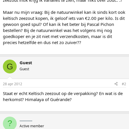
zeezout intik krijg ik vanalles te zien, maar niks over zout.. :?
Maar nu mijn vraag: Bij de natuurwinkel kan ik sinds kort ook
keltisch zeezout kopen, ik geloof iets van €2.00 per kilo. Is dit
gewoon goed spul? Of kan ik het beter bij Pascal Pichon
bestellen? Bij de natuurwinkel was het volgens mij nog
goedkoper en je zit niet met verzendkosten, maar is dit
precies hetzelfde en dus net zo zuiver??
Guest
G
Guest
28 apr 2012
#2
Staat er echt Keltisch zeezout op de verpakking? En wat is de
herkomst? Himalaya of Guérande?
...........
?
Active member