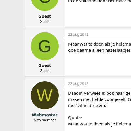
in de vakantie door het maar d
Guest
Guest
22 aug 2012
G
Maar wat te doen als je helema
doe daarna alleen hazeslaapjes
Guest
Guest
22 aug 2012
W
Daaom verwees ik ook naar geen
maken met liefde voor jezelf. Gu
niet' zit in deze zin:
Webmaster
Quote:
New member
Maar wat te doen als je helemaa