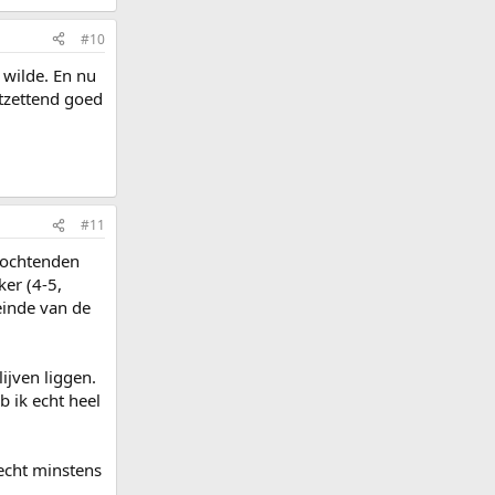
#10
 wilde. En nu
ntzettend goed
#11
 ochtenden
ker (4-5,
einde van de
ijven liggen.
b ik echt heel
 echt minstens