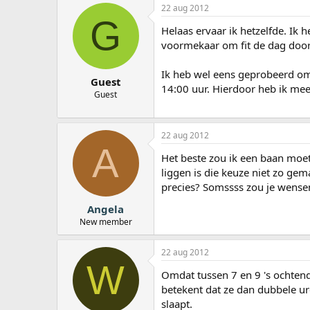
22 aug 2012
G
Helaas ervaar ik hetzelfde. Ik 
voormekaar om fit de dag door
Ik heb wel eens geprobeerd om 
Guest
14:00 uur. Hierdoor heb ik mee
Guest
22 aug 2012
A
Het beste zou ik een baan moe
liggen is die keuze niet zo gem
precies? Somssss zou je wensen.
Angela
New member
22 aug 2012
W
Omdat tussen 7 en 9 's ochtends
betekent dat ze dan dubbele ure
slaapt.