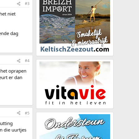
#3
het niet
gende dag
#4
 het oprapen
eurt er dan
#5
putting
n die uurtjes