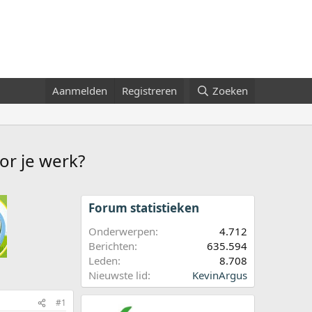
Aanmelden
Registreren
Zoeken
or je werk?
Forum statistieken
Onderwerpen
4.712
Berichten
635.594
Leden
8.708
Nieuwste lid
KevinArgus
#1