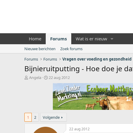
Home
Forums
Wat is er nieuw
Nieuwe berichten
Zoek forums
Forums
Forums
Vragen over voeding en gezondheid
Bijnieruitputting - Hoe doe je d
O
S
Angela
22 aug 2012
n
t
d
a
e
r
r
t
w
d
e
a
r
t
1
2
Volgende
p
u
s
m
22 aug 2012
t