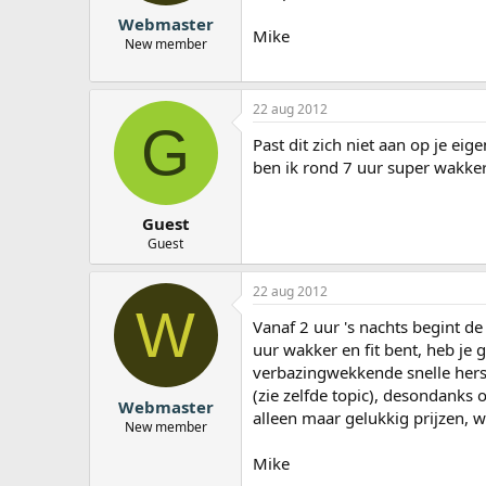
Webmaster
Mike
New member
22 aug 2012
G
Past dit zich niet aan op je eig
ben ik rond 7 uur super wakker 
Guest
Guest
22 aug 2012
W
Vanaf 2 uur 's nachts begint de
uur wakker en fit bent, heb je 
verbazingwekkende snelle herste
(zie zelfde topic), desondanks o
Webmaster
alleen maar gelukkig prijzen, w
New member
Mike