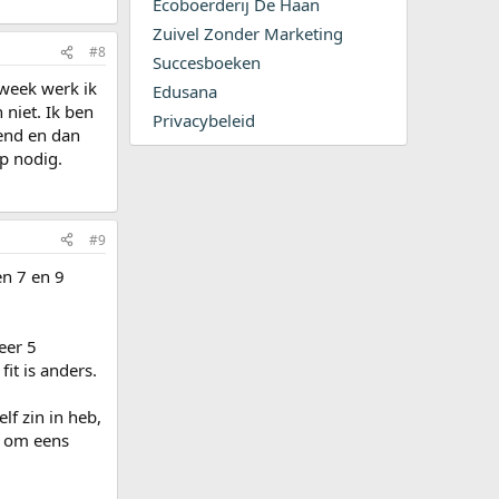
Ecoboerderij De Haan
Zuivel Zonder Marketing
#8
Succesboeken
 week werk ik
Edusana
 niet. Ik ben
Privacybeleid
tend en dan
ap nodig.
#9
en 7 en 9
eer 5
it is anders.
lf zin in heb,
r om eens