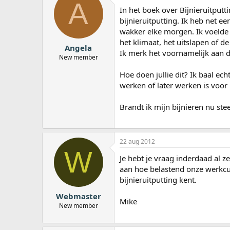
A
a
In het boek over Bijnieruitputt
r
bijnieruitputting. Ik heb net 
t
wakker elke morgen. Ik voelde 
e
het klimaat, het uitslapen of 
r
Angela
Ik merk het voornamelijk aan 
New member
Hoe doen jullie dit? Ik baal e
werken of later werken is voor 
Brandt ik mijn bijnieren nu steed
22 aug 2012
W
Je hebt je vraag inderdaad al z
aan hoe belastend onze werkcu
bijnieruitputting kent.
Webmaster
Mike
New member