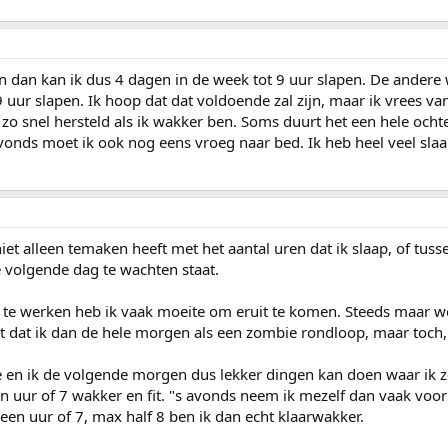
 dan kan ik dus 4 dagen in de week tot 9 uur slapen. De andere
 uur slapen. Ik hoop dat dat voldoende zal zijn, maar ik vrees van
t zo snel hersteld als ik wakker ben. Soms duurt het een hele och
s Avonds moet ik ook nog eens vroeg naar bed. Ik heb heel veel sla
niet alleen temaken heeft met het aantal uren dat ik slaap, of tuss
 volgende dag te wachten staat.
m te werken heb ik vaak moeite om eruit te komen. Steeds maar w
et dat ik dan de hele morgen als een zombie rondloop, maar toch, f
e en ik de volgende morgen dus lekker dingen kan doen waar ik ze
n uur of 7 wakker en fit. "s avonds neem ik mezelf dan vaak voo
 een uur of 7, max half 8 ben ik dan echt klaarwakker.