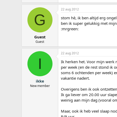
22 aug 2012
G
stom hè, ik ben altijd erg onge
ben ik super gelukkig met mijn
:mrgreen:
Guest
Guest
22 aug 2012
I
Ik herken het. Voor mijn werk
per week (en de rest stond ik o
soms 6 ochtenden per week) en 
vakantie nadert.
ikke
New member
Overigens ben ik ook ontzetten
Ik ga liever om 20.00 uur slap
weinig aan mijn dag (vooral om
Maar, ook ik heb veel slaap no
8/9 uur.