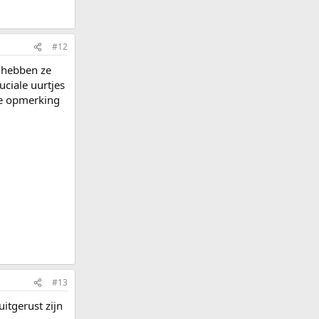
#12
n hebben ze
uciale uurtjes
eze opmerking
#13
itgerust zijn