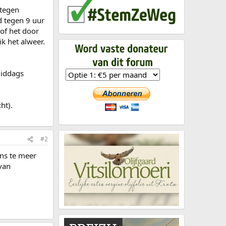
 tegen
d tegen 9 uur
of het door
k het alweer.
Middags
ht).
#2
ens te meer
van