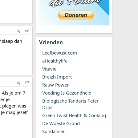
#6
r slaap dan
Vrienden
Leefbewust.com
aHealthylife
Vitavie
Breizh Import
#7
Rauw Power
. Als je om 7
Voeding Is Gezondheid
er je
Biologische Tandarts Peter
et plegen was
Dros
 Je mag jezelf
Green Twist Health & Cooking
De Woeste Grond
Sundancer