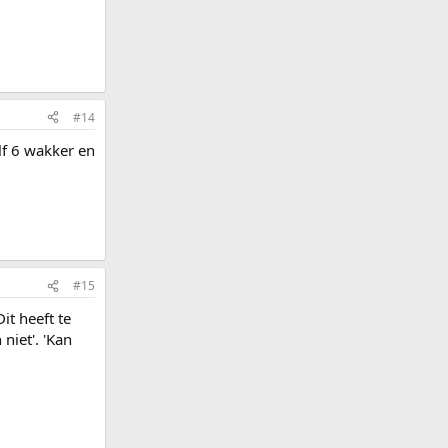
#14
lf 6 wakker en
#15
it heeft te
niet'. 'Kan