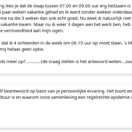
ing lees je dat de slaap tussen 07.00 en 09.00 uur erg heilzaam is
een paar weken vakantie gehad en ik werd zonder wekker inderdaa
me na die 3 weken dan ook echt goed. Nu weet ik natuurlijk niet 
de vakantie kwam. Maar nu ik weer 3 dagen aan het werk ben, heb i
de vermoeidheid aan mijn ogen.
cht dat ik 4 ochtenden in de week om 06.15 uur op moet staan. 's 
mij helaas geen optie.
s meer op?............ (de vraag stellen is het antwoord weten....zuc
elf beantwoord op basis van je persoonlijke ervaring. Het toont e
ltuur is en waarom onze samenleving een regelrechte epidemie 