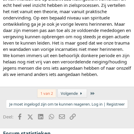
echt heel veel inzicht hebben in zielsprocessen. Zij vertellen
het niet vanuit een theorie, maar vanuit praktische
ondervinding. Op een bepaald niveau van spirituele
ontwikkeling ga je je ook je vorige levens herinneren. Maar
daar zijn mensen pas aan toe als ze voldoende mededogen en
vergeving kunnen opbrengen om nog steeds je eigen actuele
leven te kunnen leiden. Het is maar goed dat we onze trauma
en wandaden van vorige incarnaties niet meer herinneren.
We komen immers uit een behoorlijk donkere periode en zijn
helaas nog niet vrij van een veroordelende neiging/houding
jegens mensen die ons iets aangedaan hebben of naar onszelf
als we iemand anders iets aangedaan hebben.
Laatste
1 van 2
Volgende
Je moet ingelogd zijn om te kunnen reageren. Log in | Registreer
Facebook
X (Twitter)
LinkedIn
WhatsApp
E-mail
koppeling
Deel:
Forum statistieken