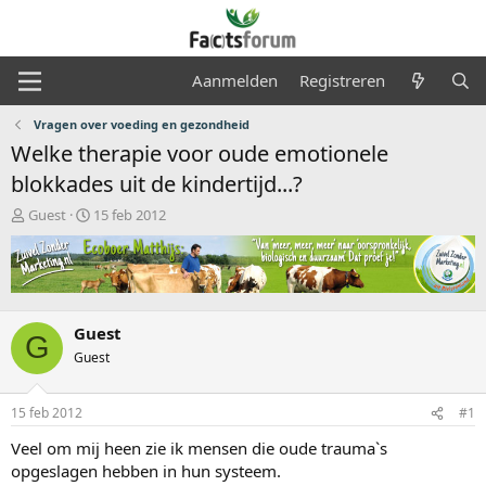
Aanmelden
Registreren
Vragen over voeding en gezondheid
Welke therapie voor oude emotionele
blokkades uit de kindertijd...?
O
S
Guest
15 feb 2012
n
t
d
a
e
r
r
t
w
d
e
a
Guest
G
r
t
Guest
p
u
s
m
t
15 feb 2012
#1
a
Veel om mij heen zie ik mensen die oude trauma`s
r
t
opgeslagen hebben in hun systeem.