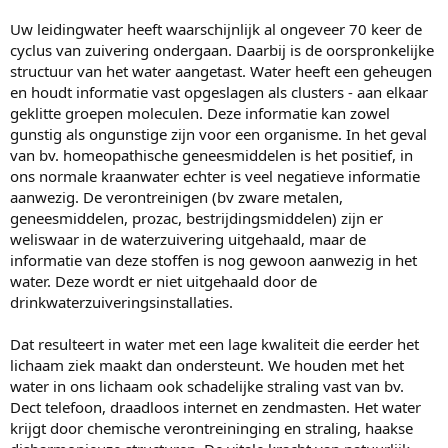
Uw leidingwater heeft waarschijnlijk al ongeveer 70 keer de
cyclus van zuivering ondergaan. Daarbij is de oorspronkelijke
structuur van het water aangetast. Water heeft een geheugen
en houdt informatie vast opgeslagen als clusters - aan elkaar
geklitte groepen moleculen. Deze informatie kan zowel
gunstig als ongunstige zijn voor een organisme. In het geval
van bv. homeopathische geneesmiddelen is het positief, in
ons normale kraanwater echter is veel negatieve informatie
aanwezig. De verontreinigen (bv zware metalen,
geneesmiddelen, prozac, bestrijdingsmiddelen) zijn er
weliswaar in de waterzuivering uitgehaald, maar de
informatie van deze stoffen is nog gewoon aanwezig in het
water. Deze wordt er niet uitgehaald door de
drinkwaterzuiveringsinstallaties.
Dat resulteert in water met een lage kwaliteit die eerder het
lichaam ziek maakt dan ondersteunt. We houden met het
water in ons lichaam ook schadelijke straling vast van bv.
Dect telefoon, draadloos internet en zendmasten. Het water
krijgt door chemische verontreininging en straling, haakse