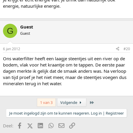
energie, natuurlijke energie.
Guest
G
Guest
6 jan 2012
#20
Ons waterfilter heeft een laagje steentjes uit een river op de
bodem, vlak voor het kraantje om te tappen. De eerste paar
dagen merkte ik gelijk dat de smaak anders was. Na verloop
van tijd proef je het niet meer, maar de steentjes voegen dus
mineralen terug in het water.
Laatste
1 van 3
Volgende
Je moet ingelogd zijn om te kunnen reageren. Log in | Registreer
Facebook
X (Twitter)
LinkedIn
WhatsApp
E-mail
koppeling
Deel: