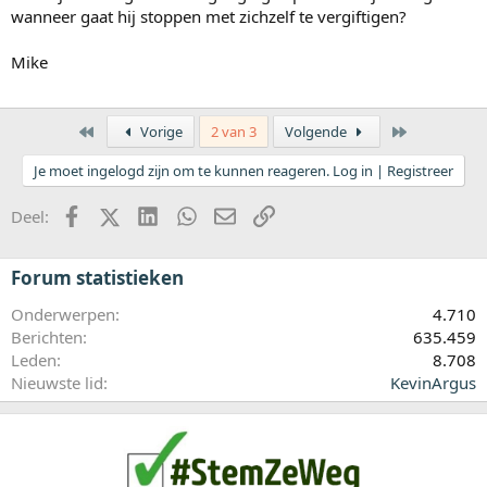
wanneer gaat hij stoppen met zichzelf te vergiftigen?
Mike
Eerste
Laatste
Vorige
2 van 3
Volgende
Je moet ingelogd zijn om te kunnen reageren. Log in | Registreer
Facebook
X (Twitter)
LinkedIn
WhatsApp
E-mail
koppeling
Deel:
Forum statistieken
Onderwerpen
4.710
Berichten
635.459
Leden
8.708
Nieuwste lid
KevinArgus