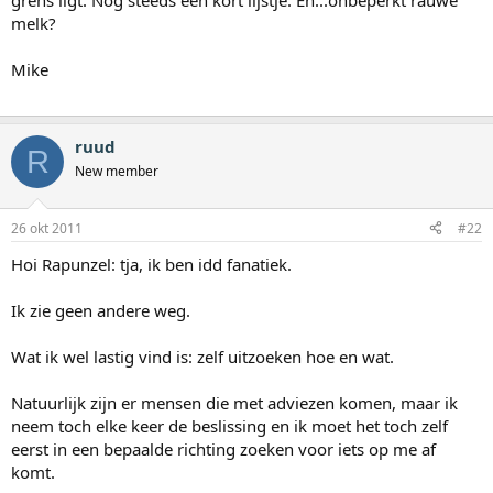
grens ligt. Nog steeds een kort lijstje. Eh...onbeperkt rauwe
melk?
Mike
ruud
R
New member
26 okt 2011
#22
Hoi Rapunzel: tja, ik ben idd fanatiek.
Ik zie geen andere weg.
Wat ik wel lastig vind is: zelf uitzoeken hoe en wat.
Natuurlijk zijn er mensen die met adviezen komen, maar ik
neem toch elke keer de beslissing en ik moet het toch zelf
eerst in een bepaalde richting zoeken voor iets op me af
komt.