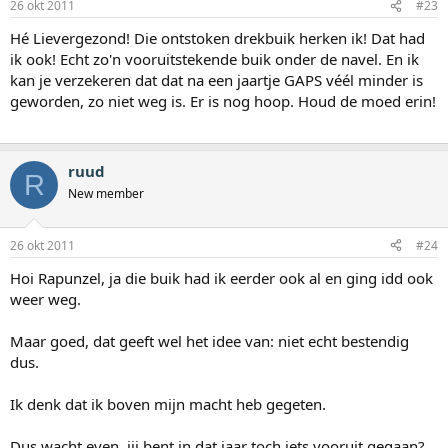
26 okt 2011
#23
Hé Lievergezond! Die ontstoken drekbuik herken ik! Dat had
ik ook! Echt zo'n vooruitstekende buik onder de navel. En ik
kan je verzekeren dat dat na een jaartje GAPS véél minder is
geworden, zo niet weg is. Er is nog hoop. Houd de moed erin!
ruud
R
New member
26 okt 2011
#24
Hoi Rapunzel, ja die buik had ik eerder ook al en ging idd ook
weer weg.
Maar goed, dat geeft wel het idee van: niet echt bestendig
dus.
Ik denk dat ik boven mijn macht heb gegeten.
Dus wacht even, jij bent in dat jaar toch iets vooruit gegaan?