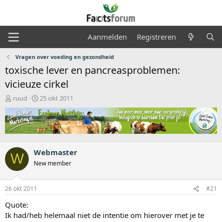
Aanmelden
Registreren
Vragen over voeding en gezondheid
toxische lever en pancreasproblemen:
vicieuze cirkel
O
S
ruud
25 okt 2011
n
t
d
a
e
r
r
t
w
d
e
a
Webmaster
W
r
t
New member
p
u
s
m
t
26 okt 2011
#21
a
Quote:
r
t
Ik had/heb helemaal niet de intentie om hierover met je te