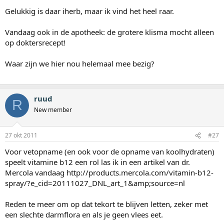
Gelukkig is daar iherb, maar ik vind het heel raar.
Vandaag ook in de apotheek: de grotere klisma mocht alleen
op doktersrecept!
Waar zijn we hier nou helemaal mee bezig?
ruud
R
New member
27 okt 2011
#27
Voor vetopname (en ook voor de opname van koolhydraten)
speelt vitamine b12 een rol las ik in een artikel van dr.
Mercola vandaag http://products.mercola.com/vitamin-b12-
spray/?e_cid=20111027_DNL_art_1&amp;source=nl
Reden te meer om op dat tekort te blijven letten, zeker met
een slechte darmflora en als je geen vlees eet.