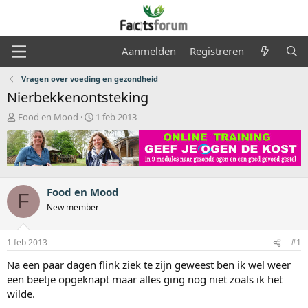
Aanmelden
Registreren
Vragen over voeding en gezondheid
Nierbekkenontsteking
O
S
Food en Mood
1 feb 2013
n
t
d
a
e
r
r
t
w
d
e
a
Food en Mood
F
r
t
New member
p
u
s
m
t
1 feb 2013
#1
a
Na een paar dagen flink ziek te zijn geweest ben ik wel weer
r
t
een beetje opgeknapt maar alles ging nog niet zoals ik het
e
wilde.
r