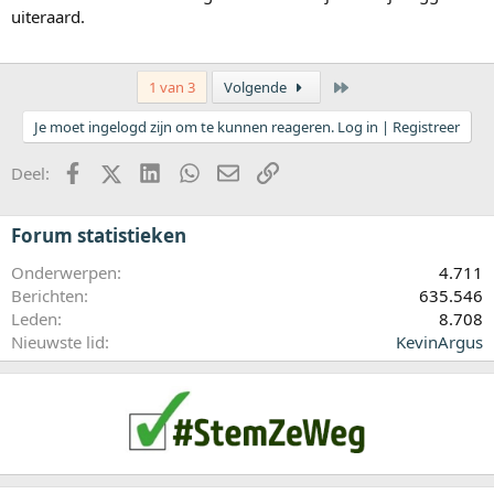
uiteraard.
Laatste
1 van 3
Volgende
Je moet ingelogd zijn om te kunnen reageren. Log in | Registreer
Facebook
X (Twitter)
LinkedIn
WhatsApp
E-mail
koppeling
Deel:
Forum statistieken
Onderwerpen
4.711
Berichten
635.546
Leden
8.708
Nieuwste lid
KevinArgus