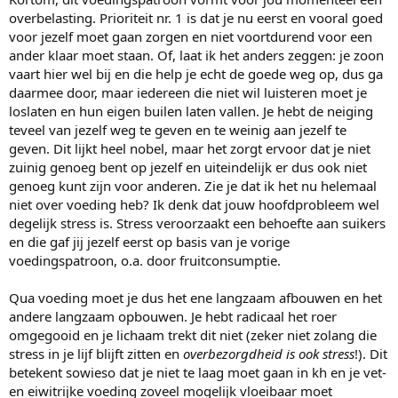
overbelasting. Prioriteit nr. 1 is dat je nu eerst en vooral goed
voor jezelf moet gaan zorgen en niet voortdurend voor een
ander klaar moet staan. Of, laat ik het anders zeggen: je zoon
vaart hier wel bij en die help je echt de goede weg op, dus ga
daarmee door, maar iedereen die niet wil luisteren moet je
loslaten en hun eigen builen laten vallen. Je hebt de neiging
teveel van jezelf weg te geven en te weinig aan jezelf te
geven. Dit lijkt heel nobel, maar het zorgt ervoor dat je niet
zuinig genoeg bent op jezelf en uiteindelijk er dus ook niet
genoeg kunt zijn voor anderen. Zie je dat ik het nu helemaal
niet over voeding heb? Ik denk dat jouw hoofdprobleem wel
degelijk stress is. Stress veroorzaakt een behoefte aan suikers
en die gaf jij jezelf eerst op basis van je vorige
voedingspatroon, o.a. door fruitconsumptie.
Qua voeding moet je dus het ene langzaam afbouwen en het
andere langzaam opbouwen. Je hebt radicaal het roer
omgegooid en je lichaam trekt dit niet (zeker niet zolang die
stress in je lijf blijft zitten en
overbezorgdheid is ook stress
!). Dit
betekent sowieso dat je niet te laag moet gaan in kh en je vet-
en eiwitrijke voeding zoveel mogelijk vloeibaar moet