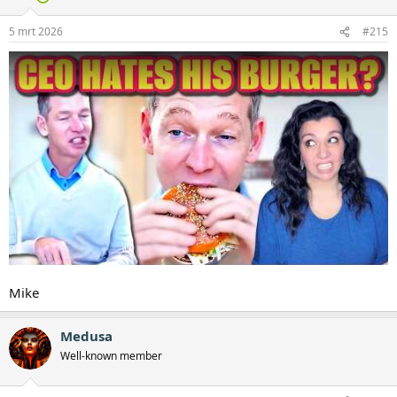
r
i
5 mrt 2026
#215
n
g
e
n
:
Mike
Medusa
Well-known member