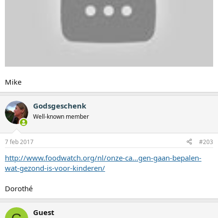
Mike
Godsgeschenk
Well-known member
7 feb 2017
#203
http://www.foodwatch.org/nl/onze-ca...gen-gaan-bepalen-
wat-gezond-is-voor-kinderen/
Dorothé
Guest