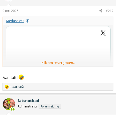
9 mrt 2026
#217
Medusa zei:
Klik om te vergroten...
Aan tafel
maarten2
W
a
a
fatsnotbad
r
d
Administrator
Forumleiding
e
r