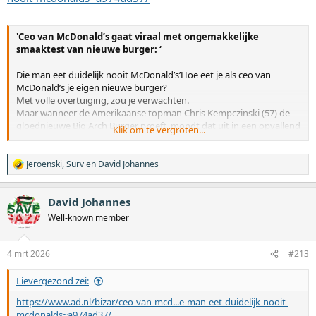
:
'Ceo van McDonald’s gaat viraal met ongemakkelijke
smaaktest van nieuwe burger: ‘
Die man eet duidelijk nooit McDonald’s’Hoe eet je als ceo van
McDonald’s je eigen nieuwe burger?
Met volle overtuiging, zou je verwachten.
Maar wanneer de Amerikaanse topman Chris Kempczinski (57) de
gloednieuwe Big Arch Burger proeft, mondt dat uit in een opvallend
Klik om te vergroten...
ongemakkelijke smaaktest. Het filmpje gaat razendsnel viraal. ‘Die
man eet duidelijk nooit McDonald’s’, klinkt het.Buitenlandredactie
Jeroenski
,
Surv
en
David Johannes
W
4 maart 2026
a
a
David Johannes
In de video die Kempczinski op zijn Instagram plaatste, zien we hoe
r
d
hij de Big Arch aankondigt, een nieuwe burger die binnenkort in de
Well-known member
e
Verenigde Staten verschijnt. Hij noemt het een ‘enorme burger’,
r
somt de ingrediënten op en kijkt er daarna wat verloren naar. „Ik
i
weet eigenlijk niet hoe ik hieraan moet beginnen”, klinkt het
4 mrt 2026
#213
n
aarzelend.
g
Lievergezond zei:
e
Dan komt het moment suprême. „Ik ga nu even proeven”, zegt
n
https://www.ad.nl/bizar/ceo-van-mcd...e-man-eet-duidelijk-nooit-
Kempczinski. Hij draait de burger wat onhandig rond, kijkt ernaar
:
mcdonalds~a974ad37/