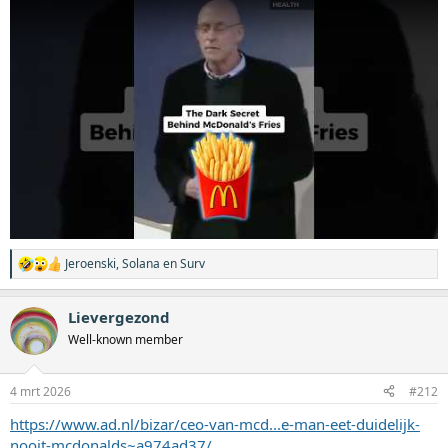
Jeroenski
,
Solana
en
Surv
W
a
a
Lievergezond
r
d
Well-known member
e
r
i
4 mrt 2026
#212
n
g
https://www.ad.nl/bizar/ceo-van-mcd...e-man-eet-duidelijk-
e
nooit-mcdonalds~a974ad37/
n