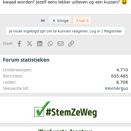
kwaad worden? Jezelf eens lekker uitleven op een kussen?
Eerste
Vorige
3 van 3
Je moet ingelogd zijn om te kunnen reageren. Log in | Registreer
Facebook
X (Twitter)
LinkedIn
WhatsApp
E-mail
koppeling
Deel:
Forum statistieken
Onderwerpen
4.710
Berichten
635.485
Leden
8.708
Nieuwste lid
KevinArgus