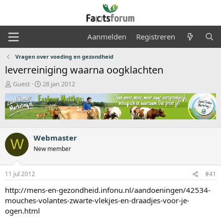
Aanmelden
Registreren
Vragen over voeding en gezondheid
leverreiniging waarna oogklachten
O
S
Guest
28 jan 2012
n
t
d
a
e
r
r
t
w
d
e
a
Webmaster
W
r
t
New member
p
u
s
m
t
11 jul 2012
#41
a
http://mens-en-gezondheid.infonu.nl/aandoeningen/42534-
r
t
mouches-volantes-zwarte-vlekjes-en-draadjes-voor-je-
e
ogen.html
r