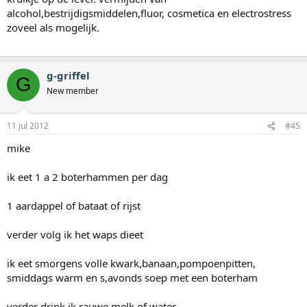
alcohol,bestrijdigsmiddelen,fluor, cosmetica en electrostress
zoveel als mogelijk.
g-griffel
G
New member
11 jul 2012
#45
mike
ik eet 1 a 2 boterhammen per dag
1 aardappel of bataat of rijst
verder volg ik het waps dieet
ik eet smorgens volle kwark,banaan,pompoenpitten,
smiddags warm en s,avonds soep met een boterham
verder drink ik rauwe melk of water