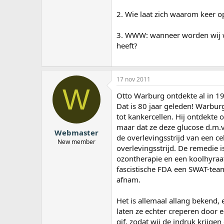
2. Wie laat zich waarom keer o
3. WWW: wanneer worden wij wa
heeft?
17 nov 2011
W
Otto Warburg ontdekte al in 19
Dat is 80 jaar geleden! Warbur
tot kankercellen. Hij ontdekte 
maar dat ze deze glucose d.m.v
Webmaster
de overlevingsstrijd van een cel
New member
overlevingsstrijd. De remedie 
ozontherapie en een koolhyraat
fascistische FDA een SWAT-tea
afnam.
Het is allemaal allang bekend, 
laten ze echter creperen door
gif, zodat wij de indruk krijgen