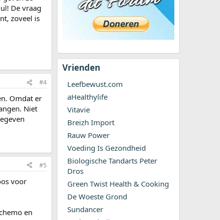
ul! De vraag
t, zoveel is
Vrienden
#4
Leefbewust.com
aHealthylife
en. Omdat er
angen. Niet
Vitavie
 gegeven
Breizh Import
Rauw Power
Voeding Is Gezondheid
Biologische Tandarts Peter
#5
Dros
oos voor
Green Twist Health & Cooking
De Woeste Grond
Sundancer
: chemo en