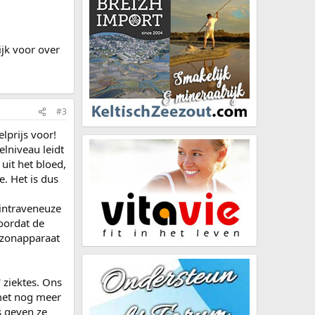
jk voor over
#3
lprijs voor!
elniveau leidt
uit het bloed,
. Het is dus
 intraveneuze
oordat de
ozonapparaat
 ziektes. Ons
 met nog meer
ns geven ze