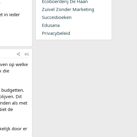
Ecoboerderij De Haan
.
Zuivel Zonder Marketing
t in ieder
Succesboeken
Edusana
Privacybeleid
#6
even op welke
k die
t budgetten.
ijven. Dit
anden als met
iet de
elijk door er