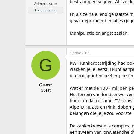
bestraling en snijden. Als ze 
Administrator
Forumleiding
En als ze na ellendige laatste
geval geprobeerd en alles gegeve
Manipulatie en angst zaaien.
17 nov 2011
G
KWF Kankerbestrijding had ook
vlakken je je leefstijl kunt aa
uitgangspunten heel erg beper
Guest
Wat er met de 100+ miljoen per
Guest
Het terrein van fondsenwerven 
houdt in dat reclame, TV-show
Alpe 'D HuZes en Pink Ribbon g
belangen die je je zou voorste
De kankerkwestie is complex, 
een zweem van 'onwetendheid'