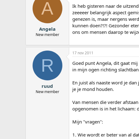
A
a
Ik heb gisteren naar de uitzen
r
zeeeeer belangrijk aspect gemi
t
genezen is, maar nergens werd 
e
kunnen doen?!?! Gezonder eten,
r
Angela
ons om mensen daarop te wijz
New member
17 nov 2011
R
Goed punt Angela, dit gaat mij
in mijn ogen richting slachtban
En juist als naaste word je dan
ruud
je je mond houden.
New member
Van mensen die verder afstaan 
opgenomen is in het lichaam: d
Mijn "vragen":
1. Wie wordt er beter van al dat