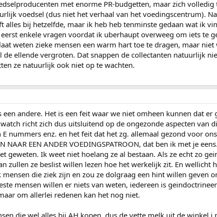
edselproducenten met enorme PR-budgetten, maar zich volledig t
lijk voedsel (dus niet het verhaal van het voedingscentrum). Nat
ft alles bij hetzelfde, maar ik heb heb tenminste gedaan wat ik vi
nt eerst enkele vragen voordat ik uberhaupt overweeg om iets te 
 laat weten zieke mensen een warm hart toe te dragen, maar niet 
 de ellende vergroten. Dat snappen de collectanten natuurlijk ni
ten ze natuurlijk ook niet op te wachten.
 een andere. Het is een feit waar we niet omheen kunnen dat er
dwatch richt zich dus uitsluitend op de ongezonde aspecten van di
n E nummers enz. en het feit dat het zg. allemaal gezond voor ons
 NAAR EEN ANDER VOEDINGSPATROON, dat ben ik met je eens.
et geweten. Ik weet niet hoelang ze al bestaan. Als ze echt zo ge
an zullen ze beslist willen lezen hoe het werkelijk zit. En wellicht 
k mensen die ziek zijn en zou ze dolgraag een hint willen geven 
ste mensen willen er niets van weten, iedereen is geindoctrineer
 maar om allerlei redenen kan het nog niet.
 die wel alles bij AH kopen, dus de vette melk uit de winkel i.p.