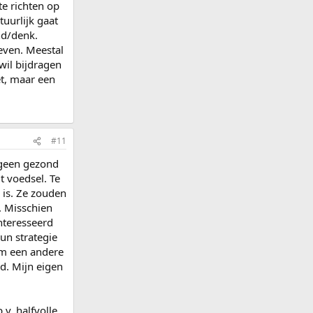
e richten op
uurlijk gaat
nd/denk.
geven. Meestal
wil bijdragen
et, maar een
#11
 geen gezond
t voedsel. Te
 is. Ze zouden
 Misschien
interesseerd
hun strategie
om een andere
d. Mijn eigen
v. halfvolle