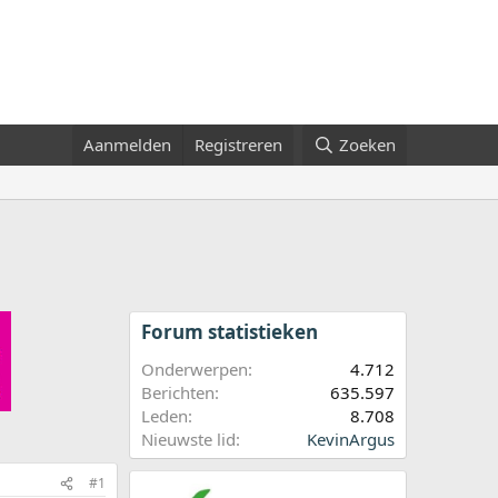
Aanmelden
Registreren
Zoeken
Forum statistieken
Onderwerpen
4.712
Berichten
635.597
Leden
8.708
Nieuwste lid
KevinArgus
#1