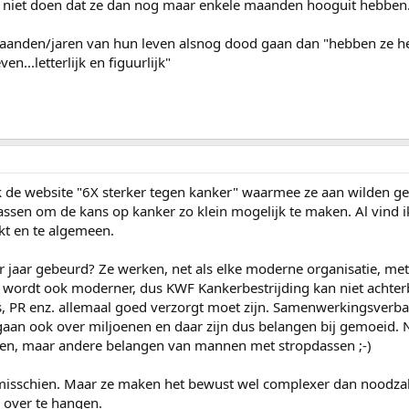
dit niet doen dat ze dan nog maar enkele maanden hooguit hebben
 maanden/jaren van hun leven alsnog dood gaan dan "hebben ze he
n...letterlijk en figuurlijk"
 de website "6X sterker tegen kanker" waarmee ze aan wilden g
npassen om de kans op kanker zo klein mogelijk te maken. Al vind i
kt en te algemeen.
 jaar gebeurd? Ze werken, net als elke moderne organisatie, me
wordt ook moderner, dus KWF Kankerbestrijding kan niet achterbl
s, PR enz. allemaal goed verzorgt moet zijn. Samenwerkingsverb
aan ook over miljoenen en daar zijn dus belangen bij gemoeid. N
llen, maar andere belangen van mannen met stropdassen ;-)
misschien. Maar ze maken het bewust wel complexer dan noodzak
 over te hangen.