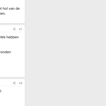
t hol van de
ien.
#7
 "We hebben
evonden
#8
D