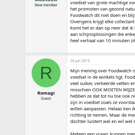
voedsel van grote machtige vo
New member
het promoten van gezond natuur
Foodwatch dit niet doen en blij
Overigens krijgt elke collecta
komt het er dan op neer dat ik
aan schijnoplossingen die enkel
heel verhaal van 10 minuten zit
28 jun 2013
R
Mijn mening over Foodwatch is
voedsel in de winkels ligt. Foo
veel suiker, verkeerde vetten e
misschien OOK MOETEN WIJZEN
Romagi
hebben ze dat tot nu toe ook ni
Guest
zijn in voedsel zoals ze voorsta
willen aanpassen. Helaas ken i
richting te nemen. Maar de mee
dochter luistert wel en wil wel
Meteen een vraag: kunnen mensen