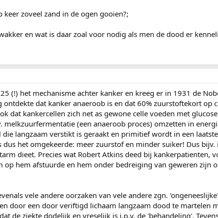
p keer zoveel zand in de ogen gooien?;
kker en wat is daar zoal voor nodig als men de dood er kenneli
25 (!) het mechanisme achter kanker en kreeg er in 1931 de Nobe
g ontdekte dat kanker anaeroob is en dat 60% zuurstoftekort op c
ook dat kankercellen zich net as gewone celle voeden met glucose 
. melkzuurfermentatie (een anaeroob proces) omzetten in energie
 die langzaam verstikt is geraakt en primitief wordt in een laatste
is dus het omgekeerde: meer zuurstof en minder suiker! Dus bijv.
arm dieet. Precies wat Robert Atkins deed bij kankerpatienten, v
m op hem afstuurde en hem onder bedreiging van geweren zijn 
evenals vele andere oorzaken van vele andere zgn. 'ongeneeslijke'
 een door een door veriftigd lichaam langzaam dood te martelen
 dat de ziekte dodelijk en vreselijk is i.p.v. de 'behandeling'. Teve