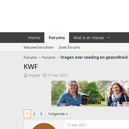
Home
Forums
Wat is er nieuw
Nieuwe berichten
Zoek forums
Forums
Forums
Vragen over voeding en gezondheid
KWF
O
S
Angela
17 nov 2011
n
t
d
a
e
r
r
t
w
d
e
a
r
t
1
2
3
Volgende
p
u
s
m
17 nov 2011
t