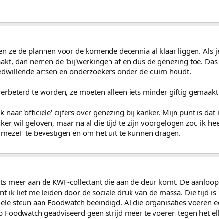
en ze de plannen voor de komende decennia al klaar liggen. Als j
kt, dan nemen de 'bij'werkingen af en dus de genezing toe. Das 
goedwillende artsen en onderzoekers onder de duim houdt.
erbeterd te worden, ze moeten alleen iets minder giftig gemaakt
naar 'officiële' cijfers over genezing bij kanker. Mijn punt is dat 
er wil geloven, maar na al die tijd te zijn voorgelogen zou ik hee
 mezelf te bevestigen en om het uit te kunnen dragen.
iets meer aan de KWF-collectant die aan de deur komt. De aanloo
t ik liet me leiden door de sociale druk van de massa. Die tijd is
iële steun aan Foodwatch beëindigd. Al die organisaties voeren ee
heb Foodwatch geadviseerd geen strijd meer te voeren tegen het el