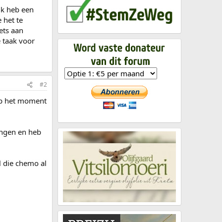
ik heb een
 het te
ets aan
 taak voor
#2
 op het moment
rengen en heb
l die chemo al