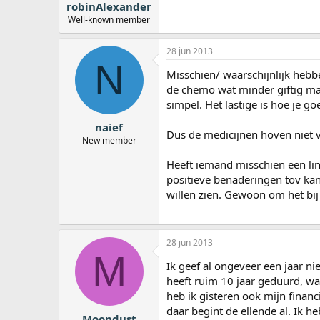
robinAlexander
Well-known member
28 jun 2013
N
Misschien/ waarschijnlijk hebb
de chemo wat minder giftig maa
simpel. Het lastige is hoe je 
naief
Dus de medicijnen hoven niet v
New member
Heeft iemand misschien een link 
positieve benaderingen tov kank
willen zien. Gewoon om het bij
28 jun 2013
M
Ik geef al ongeveer een jaar n
heeft ruim 10 jaar geduurd, wan
heb ik gisteren ook mijn financ
daar begint de ellende al. Ik 
Moondust