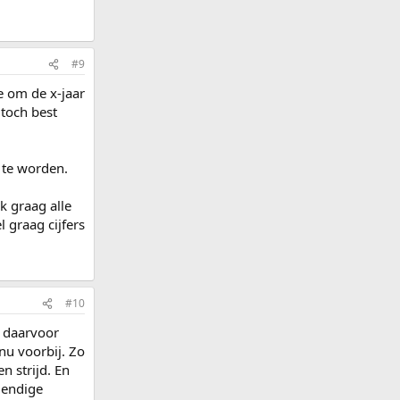
#9
e om de x-jaar
toch best
 te worden.
ik graag alle
l graag cijfers
#10
p daarvoor
 nu voorbij. Zo
n strijd. En
lendige