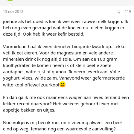
13 nov 2012
#19
joehoe als het goed is kan ik wel weer rauwe melk krijgen. Ik
heb nog even gevraagd wat de koeien nu te eten krijgen in
deze tijd. Ook heb ik weer kefir besteld.
Vanmiddag haal ik even demeter biogarde kwark op. Lekker
vet! Ik eet eieren. Voor de magnesium en vele andere
mineralen drink ik nog altijd sole. Om aan de 100 gram
koolhydraten te komen neem ik of klein beetje zoete
aardappel, witte rijst of quinoa. Ik neem levertraan. Volle
yoghurt, vlees, wilde zalm. Vanavond weer gefermerteerde
witte kool oftewel zuurkool
En dan ga ik me ook maar eens wagen aan lever. Iemand een
lekker recept daarvoor? Heb weleens gehoord lever met
appeltje bakken en uitjes.
Nou volgens mij ben ik met mijn voeding alweer een heel
eind op weg! Iemand nog een waardevolle aanvulling?