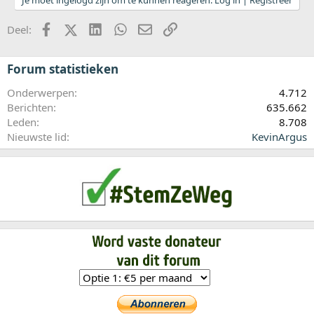
Facebook
X (Twitter)
LinkedIn
WhatsApp
E-mail
koppeling
Deel:
Forum statistieken
Onderwerpen
4.712
Berichten
635.662
Leden
8.708
Nieuwste lid
KevinArgus