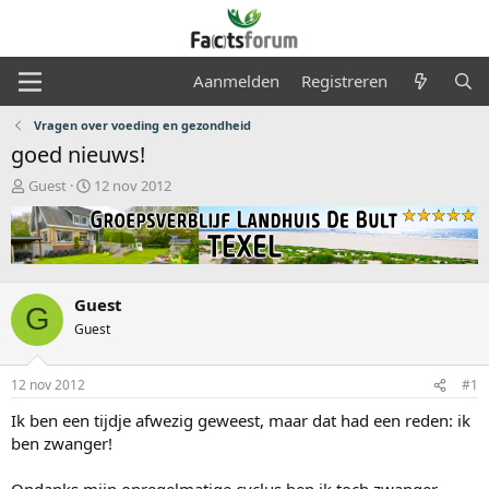
Aanmelden
Registreren
Vragen over voeding en gezondheid
goed nieuws!
O
S
Guest
12 nov 2012
n
t
d
a
e
r
r
t
w
d
e
a
Guest
G
r
t
Guest
p
u
s
m
t
12 nov 2012
#1
a
Ik ben een tijdje afwezig geweest, maar dat had een reden: ik
r
t
ben zwanger!
e
r