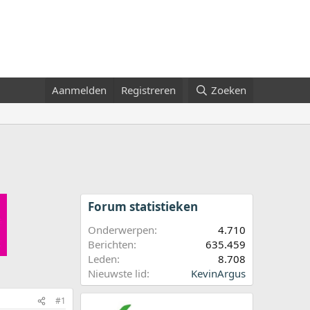
Aanmelden
Registreren
Zoeken
Forum statistieken
Onderwerpen
4.710
Berichten
635.459
Leden
8.708
Nieuwste lid
KevinArgus
#1