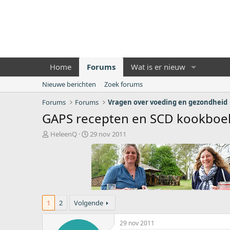
Home
Forums
Wat is er nieuw
Nieuwe berichten
Zoek forums
Forums
Forums
Vragen over voeding en gezondheid
GAPS recepten en SCD kookboe
O
S
HeleenQ
29 nov 2011
n
t
d
a
e
r
r
t
w
d
e
a
r
t
1
2
Volgende
p
u
s
m
29 nov 2011
t