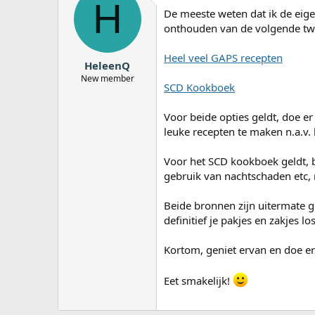
H
a
De meeste weten dat ik de eige
r
onthouden van de volgende tw
t
e
Heel veel GAPS recepten
r
HeleenQ
New member
SCD Kookboek
Voor beide opties geldt, doe er
leuke recepten te maken n.a.v.
Voor het SCD kookboek geldt, b
gebruik van nachtschaden etc, 
Beide bronnen zijn uitermate ge
definitief je pakjes en zakjes lo
Kortom, geniet ervan en doe er
Eet smakelijk!