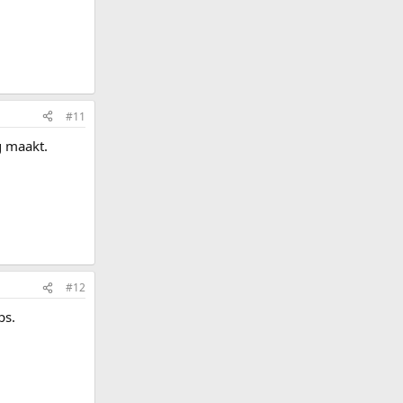
#11
g maakt.
#12
ps.