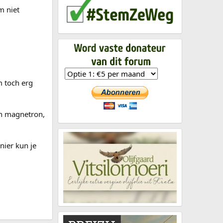
m niet
m toch erg
en magnetron,
nier kun je