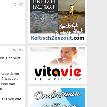
#2
#3
n. Het blijft
ultatie dame
 6 was ze al
 eind van
d!
't is ook wat