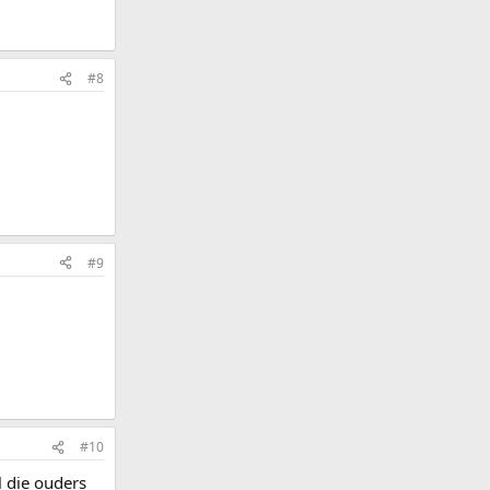
#8
#9
#10
l die ouders