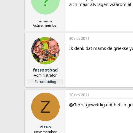
?
zich maar afvragen waarom al hu
...........
Active member
30 nov 2011
Ik denk dat mams de griekse yo
fatsnotbad
Administrator
Forumleiding
30 nov 2011
Z
@Gerrit geweldig dat het zo goe
zirus
New member