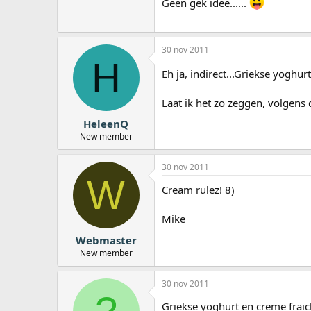
Geen gek idee......
30 nov 2011
H
Eh ja, indirect...Griekse yoghur
Laat ik het zo zeggen, volgens 
HeleenQ
New member
30 nov 2011
W
Cream rulez! 8)
Mike
Webmaster
New member
30 nov 2011
Griekse yoghurt en creme fraich