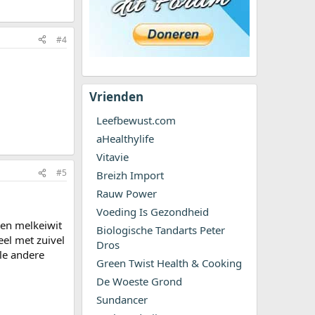
#4
Vrienden
Leefbewust.com
aHealthylife
Vitavie
#5
Breizh Import
Rauw Power
Voeding Is Gezondheid
 een melkeiwit
Biologische Tandarts Peter
eel met zuivel
Dros
le andere
Green Twist Health & Cooking
De Woeste Grond
Sundancer