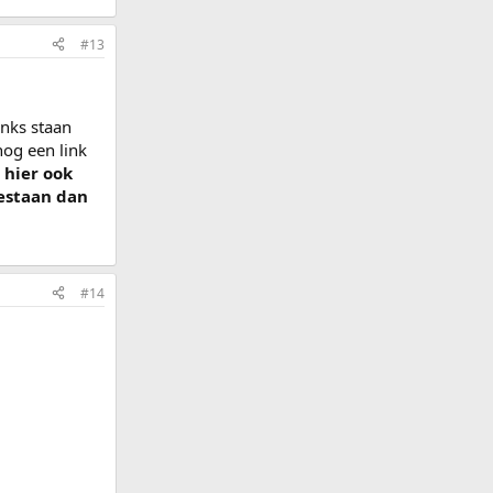
#13
inks staan
nog een link
 hier ook
bestaan dan
#14