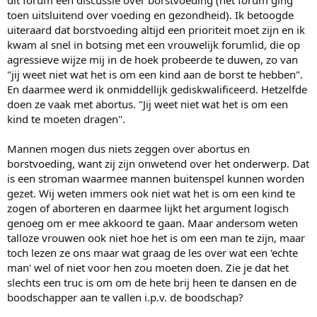
dit forum een discussie over borstvoeding (het forum ging
toen uitsluitend over voeding en gezondheid). Ik betoogde
uiteraard dat borstvoeding altijd een prioriteit moet zijn en ik
kwam al snel in botsing met een vrouwelijk forumlid, die op
agressieve wijze mij in de hoek probeerde te duwen, zo van
"jij weet niet wat het is om een kind aan de borst te hebben".
En daarmee werd ik onmiddellijk gediskwalificeerd. Hetzelfde
doen ze vaak met abortus. "Jij weet niet wat het is om een
kind te moeten dragen".
Mannen mogen dus niets zeggen over abortus en
borstvoeding, want zij zijn onwetend over het onderwerp. Dat
is een stroman waarmee mannen buitenspel kunnen worden
gezet. Wij weten immers ook niet wat het is om een kind te
zogen of aborteren en daarmee lijkt het argument logisch
genoeg om er mee akkoord te gaan. Maar andersom weten
talloze vrouwen ook niet hoe het is om een man te zijn, maar
toch lezen ze ons maar wat graag de les over wat een 'echte
man' wel of niet voor hen zou moeten doen. Zie je dat het
slechts een truc is om om de hete brij heen te dansen en de
boodschapper aan te vallen i.p.v. de boodschap?