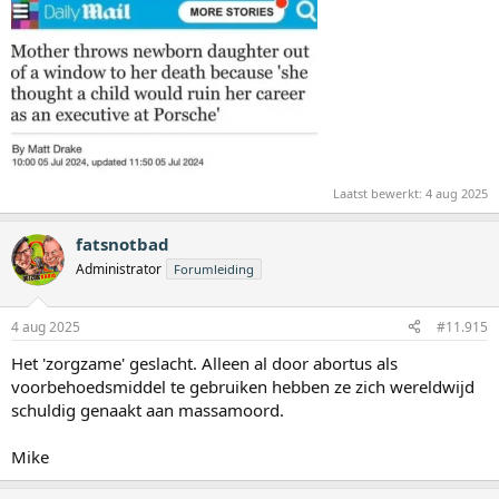
poging om jou monddood te maken, maar ik bleef inhoudelijk om
een gapend gat tussen theorie en praktijk bloot te leggen. Nergens
wekte ik de suggestie dat jij valse voorwendselen hanteerde en
daarmee geen recht van spreken had. Verwar aub de felheid van de
discussie destijds niet met mijn intenties.
Dit viel niet onder dezelfde categorie als "jij weet niet wat het is
om...". Ik heb een rothekel aan stromannen en het zit niet in mijn
aard om ze te hanteren, daarvoor ben ik te rationeel en stoicijns.
Ik.zie hetzelfde terug bij jou, Julian, dus het is goed dat we er nog
Laatst bewerkt:
4 aug 2025
eens op terugkomen. Alleen mannen kunnen op deze manier
comverseren, vrouwen zouden jaren later in een eeuwigdurende
fatsnotbad
burgeroorlog verkeren.
Administrator
Forumleiding
Nog een laatste opmetking over Flavio. Mijn vriendin keek thuis de
live-uitzending van Blckbx en constateerde nog voordat ze hoorde
van mijn ervaring dat Flavio een uiterst nerveuze indtuk maakte. Je
4 aug 2025
#11.915
zult ongetwijfeld de beelden hebben gezien op de reguliere omroep
Het 'zorgzame' geslacht. Alleen al door abortus als
waarin te zien was dat 'complotdenker' Flavio door zijn eigen vrouw
werd verraden, die hem verbande uit de slaapkamer naar zijn
voorbehoedsmiddel te gebruiken hebben ze zich wereldwijd
werkkamer. Ook weten we dat Flavio door nieuwe bestuurders aan
schuldig genaakt aan massamoord.
de kant is gezet in zijn eigen organisatie.
Mike
Dit hoeft niets te zeggen over zijn goede intenties, maar wat zegt
dit over zijn karakter? Ik bespeur een patroon. Is het mogelijk dat