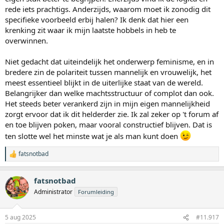
van mannen.
rede iets prachtigs. Anderzijds, waarom moet ik zonodig dit
specifieke voorbeeld erbij halen? Ik denk dat hier een
Onze onenigheid ging over het inhoudelijke aspect van de
krenking zit waar ik mijn laatste hobbels in heb te
discussie. Ik begrijp je huidige vraag en waarom je er nog eens op
overwinnen.
terugkont. Ik herinner me uit de vroege dagen van dit forum een
discussie over borstvoeding (het forum ging toen uitsluitend over
voeding en gezondheid). Ik betoogde uiteraard dat borstvoeding
Niet gedacht dat uiteindelijk het onderwerp feminisme, en in
altijd een prioriteit moet zijn en ik kwam al snel in botsing met een
bredere zin de polariteit tussen mannelijk en vrouwelijk, het
vrouwelijk forumlid, die op agressieve wijze mij in de hoek
meest essentieel blijkt in de uiterlijke staat van de wereld.
probeerde te duwen, zo van "jij weet niet wat het is om een kind aan
Belangrijker dan welke machtsstructuur of complot dan ook.
de borst te hebben". En daarmee werd ik onmiddellijk
Het steeds beter verankerd zijn in mijn eigen mannelijkheid
gediskwalificeerd. Hetzelfde doen ze vaak met abortus. "Jij weet niet
zorgt ervoor dat ik dit helderder zie. Ik zal zeker op 't forum af
wat het is om een kind te moeten dragen".
en toe blijven poken, maar vooral constructief blijven. Dat is
Mannen mogen dus niets zeggen over abortus en borstvoeding,
ten slotte wel het minste wat je als man kunt doen
want zij zijn onwetend over het onderwerp. Dat is een stroman
waarmee mannen buitenspel kunnen worden gezet. Wij weten
fatsnotbad
W
immers ook niet wat het is om een kind te zogen of aborteren en
a
daarmee lijkt het argument logisch genoeg om er mee akkoord te
a
gaan. Maar andersom weten talloze vrouwen ook niet hoe het is
fatsnotbad
r
om een man te zijn, maar toch lezen ze ons maar wat graag de les
d
Administrator
Forumleiding
over wat een 'echte man' wel of niet voor hen zou moeten doen. Zie
e
je dat het slechts een truc is om om de hete brij heen te dansen en
r
de boodschapper aan te vallen i.p.v. de boodschap?
i
5 aug 2025
#11.917
n