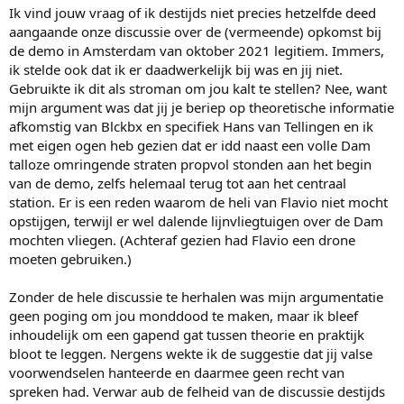
Ik vind jouw vraag of ik destijds niet precies hetzelfde deed
aangaande onze discussie over de (vermeende) opkomst bij
de demo in Amsterdam van oktober 2021 legitiem. Immers,
ik stelde ook dat ik er daadwerkelijk bij was en jij niet.
Gebruikte ik dit als stroman om jou kalt te stellen? Nee, want
mijn argument was dat jij je beriep op theoretische informatie
afkomstig van Blckbx en specifiek Hans van Tellingen en ik
met eigen ogen heb gezien dat er idd naast een volle Dam
talloze omringende straten propvol stonden aan het begin
van de demo, zelfs helemaal terug tot aan het centraal
station. Er is een reden waarom de heli van Flavio niet mocht
opstijgen, terwijl er wel dalende lijnvliegtuigen over de Dam
mochten vliegen. (Achteraf gezien had Flavio een drone
moeten gebruiken.)
Zonder de hele discussie te herhalen was mijn argumentatie
geen poging om jou monddood te maken, maar ik bleef
inhoudelijk om een gapend gat tussen theorie en praktijk
bloot te leggen. Nergens wekte ik de suggestie dat jij valse
voorwendselen hanteerde en daarmee geen recht van
spreken had. Verwar aub de felheid van de discussie destijds