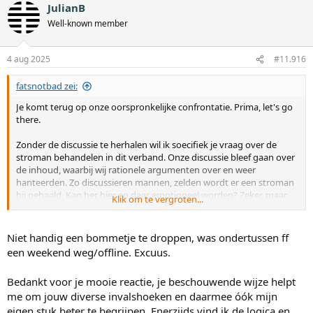
Flavio buigt als een rietje voor mensen die dominanter en brutaler
JulianB
zijn? Is het mogelijk dat Flavio na de demo in oktober 2021 liever
Well-known member
loog over het aantal deelnemers en daarmee de laffe en
leugenachtige Israelgezinde Hans van Tellingen aan zijn zijde vond?
Iets om over na te denken, lijkt me.
4 aug 2025
#11.916
Mike
fatsnotbad zei:
Je komt terug op onze oorspronkelijke confrontatie. Prima, let's go
there.
Zonder de discussie te herhalen wil ik soecifiek je vraag over de
stroman behandelen in dit verband. Onze discussie bleef gaan over
de inhoud, waarbij wij rationele argumenten over en weer
hanteerden. Zo discussieren mannen, zelden wordt er een stroman
bij gehaald. Kan her hier en daar emotioneel worden? Zeker, maar
Klik om te vergroten...
doorgaans niet op valse wijze.
De stroman is een valse voorstelling, niet van de nhoud van het
Niet handig een bommetje te droppen, was ondertussen ff
gesprek maar van de verbale tegenstander. Deze karikatuur wordt
een weekend weg/offline. Excuus.
vervolgens aangevallen, alsof de intentie van deze persoon is om
mensen onderuit te halen onder valse voorwendselen. Op het
Bedankt voor je mooie reactie, je beschouwende wijze helpt
moment dat die afslag wordt genomen is het gesprek succesvol
me om jouw diverse invalshoeken en daarmee óók mijn
afgeleid van het oorspronkelijke onderwerp en begeven we ons
richting karaktermoord. Dit is een specialiteit van VROUWEN, niet
eigen stuk beter te begrijpen. Enerzijds vind ik de logica en