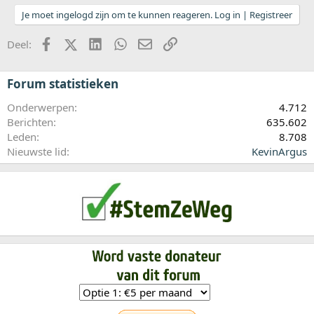
Je moet ingelogd zijn om te kunnen reageren. Log in | Registreer
Facebook
X (Twitter)
LinkedIn
WhatsApp
E-mail
koppeling
Deel:
Forum statistieken
Onderwerpen
4.712
Berichten
635.602
Leden
8.708
Nieuwste lid
KevinArgus