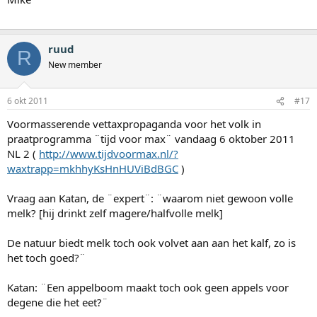
ruud
R
New member
6 okt 2011
#17
Voormasserende vettaxpropaganda voor het volk in
praatprogramma ¨tijd voor max¨ vandaag 6 oktober 2011
NL 2 (
http://www.tijdvoormax.nl/?
waxtrapp=mkhhyKsHnHUViBdBGC
)
Vraag aan Katan, de ¨expert¨: ¨waarom niet gewoon volle
melk? [hij drinkt zelf magere/halfvolle melk]
De natuur biedt melk toch ook volvet aan aan het kalf, zo is
het toch goed?¨
Katan: ¨Een appelboom maakt toch ook geen appels voor
degene die het eet?¨