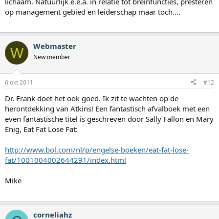
lichaam. Natuurlijk e.e.a. in relatie tot breinfuncties, presteren
op management gebied en leiderschap maar toch....
Webmaster
W
New member
6 okt 2011
#12
Dr. Frank doet het ook goed. Ik zit te wachten op de
herontdekking van Atkins! Een fantastisch afvalboek met een
even fantastische titel is geschreven door Sally Fallon en Mary
Enig, Eat Fat Lose Fat:
http://www.bol.com/nl/p/engelse-boeken/eat-fat-lose-
fat/1001004002644291/index.html
Mike
corneliahz