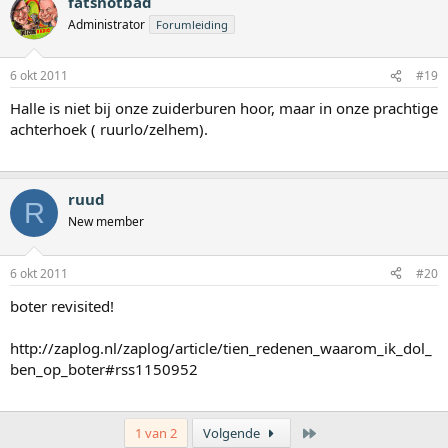
fatsnotbad
Administrator
Forumleiding
6 okt 2011
#19
Halle is niet bij onze zuiderburen hoor, maar in onze prachtige
achterhoek ( ruurlo/zelhem).
ruud
R
New member
6 okt 2011
#20
boter revisited!
http://zaplog.nl/zaplog/article/tien_redenen_waarom_ik_dol_
ben_op_boter#rss1150952
Laatste
1 van 2
Volgende