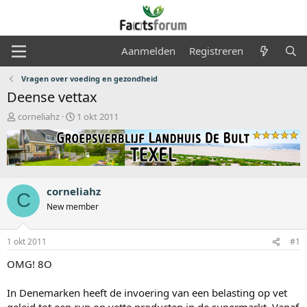
Aanmelden
Registreren
Vragen over voeding en gezondheid
Deense vettax
O
S
corneliahz
1 okt 2011
n
t
d
a
e
r
r
t
w
d
e
a
corneliahz
C
r
t
New member
p
u
s
m
t
1 okt 2011
#1
a
OMG! 8O
r
t
e
In Denemarken heeft de invoering van een belasting op vet
r