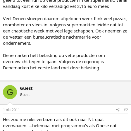
geleid tot een run op vette producten in de supermarkt. Vanaf
vandaag kost elke kilo verzadigd vet 2,15 euro meer.
Veel Denen sloegen daarom afgelopen week flink veel pizza's,
roomboter en vlees in. Volgens supermarkten leidde dat tot
een chaotische week met veel lege schappen. Ook noemen ze
de 'vettax' een bureaucratische nachtmerrie voor
ondernemers.
Denemarken heft belasting op vette producten om
overgewicht tegen te gaan. Volgens de regering is
Denemarken het eerste land met deze belasting.
Guest
G
Guest
1 okt 2011
#2
Het zou me niks verbazen als dit ook naar NL gaat
overwaaien.....helemaal met programma's als Obese dat