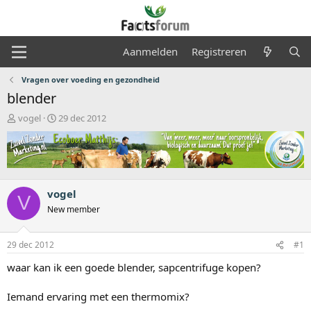
Aanmelden
Registreren
Vragen over voeding en gezondheid
blender
O
S
vogel
29 dec 2012
n
t
d
a
e
r
r
t
w
d
e
a
vogel
V
r
t
New member
p
u
s
m
t
29 dec 2012
#1
a
waar kan ik een goede blender, sapcentrifuge kopen?
r
t
e
Iemand ervaring met een thermomix?
r