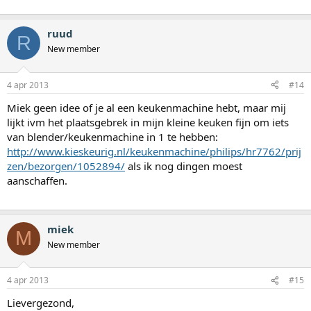
ruud
R
New member
4 apr 2013
#14
Miek geen idee of je al een keukenmachine hebt, maar mij
lijkt ivm het plaatsgebrek in mijn kleine keuken fijn om iets
van blender/keukenmachine in 1 te hebben:
http://www.kieskeurig.nl/keukenmachine/philips/hr7762/prij
zen/bezorgen/1052894/
als ik nog dingen moest
aanschaffen.
miek
M
New member
4 apr 2013
#15
Lievergezond,