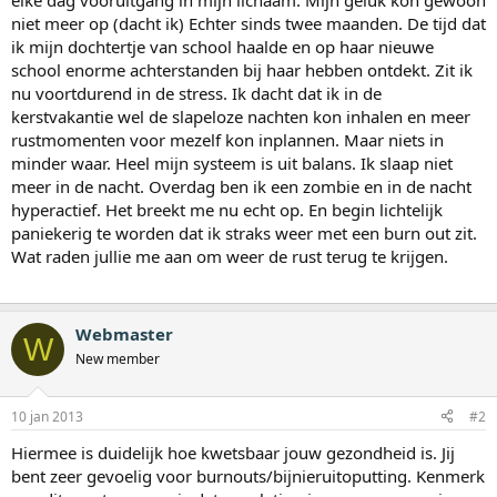
elke dag vooruitgang in mijn lichaam. Mijn geluk kon gewoon
niet meer op (dacht ik) Echter sinds twee maanden. De tijd dat
ik mijn dochtertje van school haalde en op haar nieuwe
school enorme achterstanden bij haar hebben ontdekt. Zit ik
nu voortdurend in de stress. Ik dacht dat ik in de
kerstvakantie wel de slapeloze nachten kon inhalen en meer
rustmomenten voor mezelf kon inplannen. Maar niets in
minder waar. Heel mijn systeem is uit balans. Ik slaap niet
meer in de nacht. Overdag ben ik een zombie en in de nacht
hyperactief. Het breekt me nu echt op. En begin lichtelijk
paniekerig te worden dat ik straks weer met een burn out zit.
Wat raden jullie me aan om weer de rust terug te krijgen.
Webmaster
W
New member
10 jan 2013
#2
Hiermee is duidelijk hoe kwetsbaar jouw gezondheid is. Jij
bent zeer gevoelig voor burnouts/bijnieruitoputting. Kenmerk