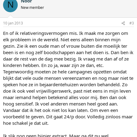
Noor
N
New member
10 jan 2013
#3
En of ik relativeringsvermogen mis. Ik maak me zorgen om
elk probleem in de wereld. Niet eens alleen binnen mijn
gezin. Zie ik een oude man of vrouw buiten die moeilijk ter
been is en nog zelf boodschappen aan het doen is. Dan ben ik
daar de rest van de dag mee bezig. Ik vraag me dan af of ze
kinderen hebben. En zo ja, waar zijn ze dan, etc.
Tegenwoordig moeten ze hele campagnes opzetten omdat
blijkt dat vele oude mensen vereenzamen en nog maar niet te
speken hoe ze in bejaardentehuizen worden behandeld. Zo
doe ik ook veel vrijwilligerswerk, past niet eens in mijn leven
maar iemand helpen betekend alles voor mij. Ben dan ook
hoog sensitief. Ik voel anderen mensen heel goed aan.
Vandaar dat ik het ook niet los kan laten. Om even een
voorbeeld te geven. Dit gaat 24/p door. Volledig zinloos maar
hoe schakel je dat uit.
Ik slik nog geen bijnier extract. Maar ga dit nu wel