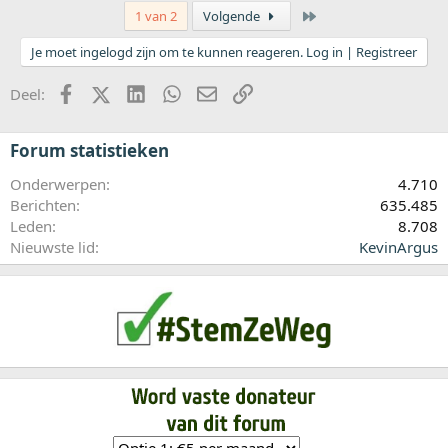
Laatste
1 van 2
Volgende
Je moet ingelogd zijn om te kunnen reageren. Log in | Registreer
Facebook
X (Twitter)
LinkedIn
WhatsApp
E-mail
koppeling
Deel:
Forum statistieken
Onderwerpen
4.710
Berichten
635.485
Leden
8.708
Nieuwste lid
KevinArgus