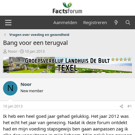
Aanmelden
Registreren
Vragen over voeding en gezondheid
Bang voor een terugval
O
S
Noor
10 jan 2013
n
t
d
a
e
r
r
t
w
d
e
a
Noor
N
r
t
New member
p
u
s
m
t
10 jan 2013
#1
a
Ik heb een heel goed jaar gehad gelukkig. Het jaar 2012 was
r
t
het echt het jaar van genezing. Nadat ik deze forum ontdekt
e
had en mijn voeding stapsgewijs ben gaan aanpassen zag ik
r