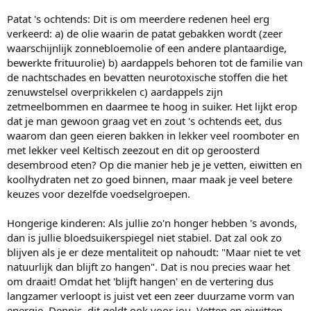
Patat 's ochtends: Dit is om meerdere redenen heel erg
verkeerd: a) de olie waarin de patat gebakken wordt (zeer
waarschijnlijk zonnebloemolie of een andere plantaardige,
bewerkte frituurolie) b) aardappels behoren tot de familie van
de nachtschades en bevatten neurotoxische stoffen die het
zenuwstelsel overprikkelen c) aardappels zijn
zetmeelbommen en daarmee te hoog in suiker. Het lijkt erop
dat je man gewoon graag vet en zout 's ochtends eet, dus
waarom dan geen eieren bakken in lekker veel roomboter en
met lekker veel Keltisch zeezout en dit op geroosterd
desembrood eten? Op die manier heb je je vetten, eiwitten en
koolhydraten net zo goed binnen, maar maak je veel betere
keuzes voor dezelfde voedselgroepen.
Hongerige kinderen: Als jullie zo'n honger hebben 's avonds,
dan is jullie bloedsuikerspiegel niet stabiel. Dat zal ook zo
blijven als je er deze mentaliteit op nahoudt: "Maar niet te vet
natuurlijk dan blijft zo hangen". Dat is nou precies waar het
om draait! Omdat het 'blijft hangen' en de vertering dus
langzamer verloopt is juist vet een zeer duurzame vorm van
energie. Dennis, dit geldt ook voor jou. Vetten en eiwitten