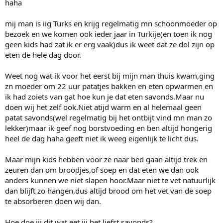
haha
mij man is iig Turks en krijg regelmatig mn schoonmoeder op
bezoek en we komen ook ieder jaar in Turkije(en toen ik nog
geen kids had zat ik er erg vaak)dus ik weet dat ze dol zijn op
eten de hele dag door.
Weet nog wat ik voor het eerst bij mijn man thuis kwam,ging
zn moeder om 22 uur patatjes bakken en eten opwarmen en
ik had zoiets van gat hoe kun je dat eten savonds.Maar nu
doen wij het zelf ook.Niet atijd warm en al helemaal geen
patat savonds(wel regelmatig bij het ontbijt vind mn man zo
lekker)maar ik geef nog borstvoeding en ben altijd hongerig
heel de dag haha geeft niet ik weeg eigenlijk te licht dus.
Maar mijn kids hebben voor ze naar bed gaan altijd trek en
zeuren dan om broodjes,of soep en dat eten we dan ook
anders kunnen we niet slapen hoor.Maar niet te vet natuurlijk
dan blijft zo hangen,dus altijd brood om het vet van de soep
te absorberen doen wij dan.
Hoe doe jij dit wat eet jij het liefst savonds?