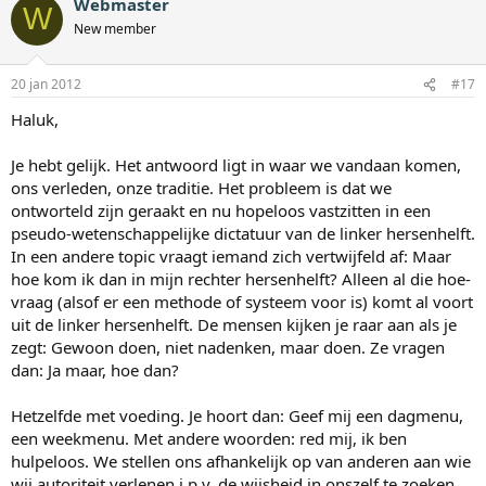
Webmaster
W
New member
20 jan 2012
#17
Haluk,
Je hebt gelijk. Het antwoord ligt in waar we vandaan komen,
ons verleden, onze traditie. Het probleem is dat we
ontworteld zijn geraakt en nu hopeloos vastzitten in een
pseudo-wetenschappelijke dictatuur van de linker hersenhelft.
In een andere topic vraagt iemand zich vertwijfeld af: Maar
hoe kom ik dan in mijn rechter hersenhelft? Alleen al die hoe-
vraag (alsof er een methode of systeem voor is) komt al voort
uit de linker hersenhelft. De mensen kijken je raar aan als je
zegt: Gewoon doen, niet nadenken, maar doen. Ze vragen
dan: Ja maar, hoe dan?
Hetzelfde met voeding. Je hoort dan: Geef mij een dagmenu,
een weekmenu. Met andere woorden: red mij, ik ben
hulpeloos. We stellen ons afhankelijk op van anderen aan wie
wij autoriteit verlenen i.p.v. de wijsheid in onszelf te zoeken.