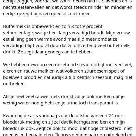
eerlijk zeggen, voordat we WAPF deden had ik 'S avonds en 'S
nachts eetaanvallen en dat wordt steeds minder en minder en
eerlijk gezegd bijna zo goed als niet meer.
Buffelmelk is onbewerkt en zo'n 8 tot 9 procent
vetpercentage, wat je heel lang verzadigd houdt. Mijn vrouw
eet al lang geen warme avond maaltijd meer omdat ze
verzadigd blijft vooral doordat zij ontzettend veel buffelmelk
drinkt. Ze zegt daar genoeg aan te hebben.
We hebben gewoon een onzettend stevig ontbijt met veel vet,
eieren en rauwe melk en wat volkoren zuurdesem spelt of
boekweit brood en natuurlijk altijd Ketltisch zeezout, mag niet
ontbreken.
Als je heel veel rauwe melk drinkt zal je ook merken dat je
weinig water nodig hebt en je urine toch transparant is.
Kwam bij de arts vandaag voor de uitslag van een 24 uurs
bloeddruk meting en zij zei dat ik kerngezond ben en mijn
bloeddruk ook. Zegt ze ook zo mooi dat hoge cholesterol niet
goed is en bepaald eten. Ik ons voedingspatroon uitgelegd en