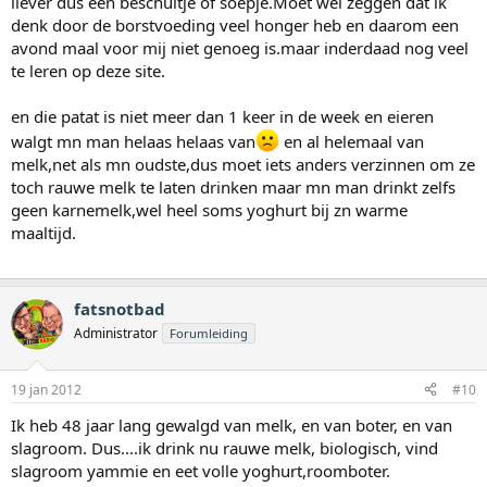
liever dus een beschuitje of soepje.Moet wel zeggen dat ik
denk door de borstvoeding veel honger heb en daarom een
avond maal voor mij niet genoeg is.maar inderdaad nog veel
te leren op deze site.
en die patat is niet meer dan 1 keer in de week en eieren
walgt mn man helaas helaas van
en al helemaal van
melk,net als mn oudste,dus moet iets anders verzinnen om ze
toch rauwe melk te laten drinken maar mn man drinkt zelfs
geen karnemelk,wel heel soms yoghurt bij zn warme
maaltijd.
fatsnotbad
Administrator
Forumleiding
19 jan 2012
#10
Ik heb 48 jaar lang gewalgd van melk, en van boter, en van
slagroom. Dus....ik drink nu rauwe melk, biologisch, vind
slagroom yammie en eet volle yoghurt,roomboter.