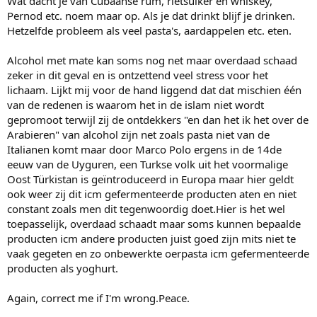
Wat dacht je van Cubaanse rum, rietsuiker en whiskey,
Pernod etc. noem maar op. Als je dat drinkt blijf je drinken.
Hetzelfde probleem als veel pasta's, aardappelen etc. eten.
Alcohol met mate kan soms nog net maar overdaad schaad
zeker in dit geval en is ontzettend veel stress voor het
lichaam. Lijkt mij voor de hand liggend dat dat mischien één
van de redenen is waarom het in de islam niet wordt
gepromoot terwijl zij de ontdekkers "en dan het ik het over de
Arabieren" van alcohol zijn net zoals pasta niet van de
Italianen komt maar door Marco Polo ergens in de 14de
eeuw van de Uyguren, een Turkse volk uit het voormalige
Oost Türkistan is geïntroduceerd in Europa maar hier geldt
ook weer zij dit icm gefermenteerde producten aten en niet
constant zoals men dit tegenwoordig doet.Hier is het wel
toepasselijk, overdaad schaadt maar soms kunnen bepaalde
producten icm andere producten juist goed zijn mits niet te
vaak gegeten en zo onbewerkte oerpasta icm gefermenteerde
producten als yoghurt.
Again, correct me if I'm wrong.Peace.