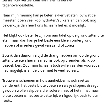
zei als licht verteerbaar aanhalen is net het
tegenovergestelde.
Naar mijn mening kan je beter lekker vet eten ipv wat de
meesten doen veel koolhydraten/suikers en dan ook nog
bewerkt ja dan heeft ons lichaam het echt moeilijk.
Het blijkt ook beter te zijn om aan tafel op de grond zittend te
eten maar dan kan je het beste een kleien ondergrond
hebben of in ieders geval van zand of zoiets.
Zou ik dan daarom altijd de drang hebben om op de grond
zittend te eten hier maar soms ook bij vrienden als ik op
bezoek ben. Zou mijn lichaam toch willen aarden voorzover
het mogelijk is en de vloer niet te veel isoleert.
Trouwens schoenen in huis aanhebben is ook niet zo
denderent, het beste blote voeten en als je slippers draagt
gewoon wollen slippers die isoleren niet of het minst maar
blote voeten is het beste.Letterlijk en figuurlijk back to our
roots.