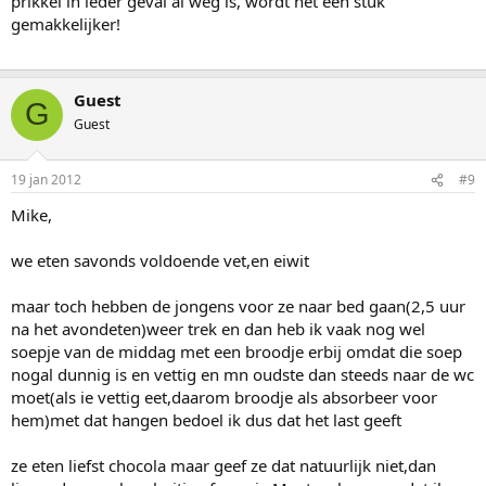
prikkel in ieder geval al weg is, wordt het een stuk
gemakkelijker!
Guest
G
Guest
19 jan 2012
#9
Mike,
we eten savonds voldoende vet,en eiwit
maar toch hebben de jongens voor ze naar bed gaan(2,5 uur
na het avondeten)weer trek en dan heb ik vaak nog wel
soepje van de middag met een broodje erbij omdat die soep
nogal dunnig is en vettig en mn oudste dan steeds naar de wc
moet(als ie vettig eet,daarom broodje als absorbeer voor
hem)met dat hangen bedoel ik dus dat het last geeft
ze eten liefst chocola maar geef ze dat natuurlijk niet,dan