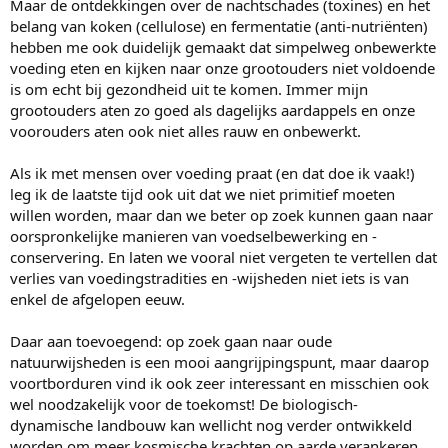
Maar de ontdekkingen over de nachtschades (toxines) en het
belang van koken (cellulose) en fermentatie (anti-nutriënten)
hebben me ook duidelijk gemaakt dat simpelweg onbewerkte
voeding eten en kijken naar onze grootouders niet voldoende
is om echt bij gezondheid uit te komen. Immer mijn
grootouders aten zo goed als dagelijks aardappels en onze
voorouders aten ook niet alles rauw en onbewerkt.
Als ik met mensen over voeding praat (en dat doe ik vaak!)
leg ik de laatste tijd ook uit dat we niet primitief moeten
willen worden, maar dan we beter op zoek kunnen gaan naar
oorspronkelijke manieren van voedselbewerking en -
conservering. En laten we vooral niet vergeten te vertellen dat
verlies van voedingstradities en -wijsheden niet iets is van
enkel de afgelopen eeuw.
Daar aan toevoegend: op zoek gaan naar oude
natuurwijsheden is een mooi aangrijpingspunt, maar daarop
voortborduren vind ik ook zeer interessant en misschien ook
wel noodzakelijk voor de toekomst! De biologisch-
dynamische landbouw kan wellicht nog verder ontwikkeld
worden om meer kosmische krachten op aarde verankeren.