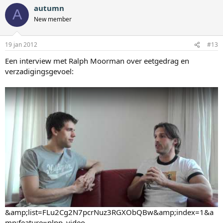
autumn
A
New member
19 jan 2012
#13
Een interview met Ralph Moorman over eetgedrag en
verzadigingsgevoel:
&amp;list=FLu2Cg2N7pcrNuz3RGXObQBw&amp;index=1&a
mp;feature=plpp_video