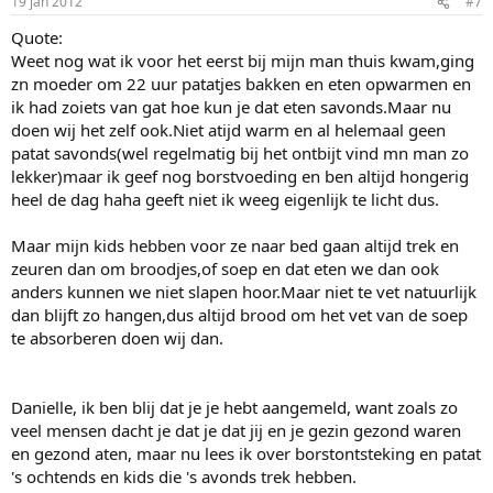
19 jan 2012
#7
Quote:
Weet nog wat ik voor het eerst bij mijn man thuis kwam,ging
zn moeder om 22 uur patatjes bakken en eten opwarmen en
ik had zoiets van gat hoe kun je dat eten savonds.Maar nu
doen wij het zelf ook.Niet atijd warm en al helemaal geen
patat savonds(wel regelmatig bij het ontbijt vind mn man zo
lekker)maar ik geef nog borstvoeding en ben altijd hongerig
heel de dag haha geeft niet ik weeg eigenlijk te licht dus.
Maar mijn kids hebben voor ze naar bed gaan altijd trek en
zeuren dan om broodjes,of soep en dat eten we dan ook
anders kunnen we niet slapen hoor.Maar niet te vet natuurlijk
dan blijft zo hangen,dus altijd brood om het vet van de soep
te absorberen doen wij dan.
Danielle, ik ben blij dat je je hebt aangemeld, want zoals zo
veel mensen dacht je dat je dat jij en je gezin gezond waren
en gezond aten, maar nu lees ik over borstontsteking en patat
's ochtends en kids die 's avonds trek hebben.