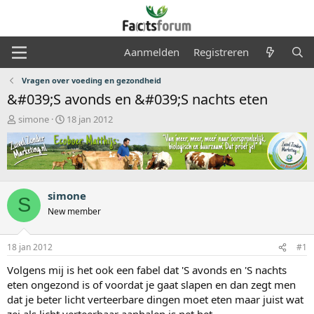
Aanmelden
Registreren
Vragen over voeding en gezondheid
&#039;S avonds en &#039;S nachts eten
O
S
simone
18 jan 2012
n
t
d
a
e
r
r
t
w
d
e
a
simone
S
r
t
New member
p
u
s
m
t
18 jan 2012
#1
a
Volgens mij is het ook een fabel dat 'S avonds en 'S nachts
r
t
eten ongezond is of voordat je gaat slapen en dan zegt men
e
dat je beter licht verteerbare dingen moet eten maar juist wat
r