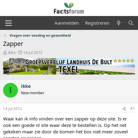
Aanmelden
Registreren
Vragen over voeding en gezondheid
Zapper
O
S
ikke
14 jul 2012
n
t
d
a
e
r
r
t
w
d
e
a
ikke
I
r
t
New member
p
u
s
m
t
14 jul 2012
#1
a
Waar kan ik info vinden over een zapper op deze site. Is er
r
t
ook een goede nl site waar deze te bestellen is. Op het net
e
gekeken maar zie door de bomen het bos niet meer zoveel
r