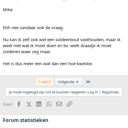
Mike
Ehh nee vandaar ook de vraag.
Nu kan ik zelf ook wel een soldeerbout vasthouden, maar ik
weet niet wat ik moet doen en bv. welk draadje ik moet
solderen waar zeg maar.
Het is dus meer een wat dan een hoe kwestie.
Laatste
1 van 2
Volgende
Je moet ingelogd zijn om te kunnen reageren. Log in | Registreer
Facebook
X (Twitter)
LinkedIn
WhatsApp
E-mail
koppeling
Deel:
Forum statistieken