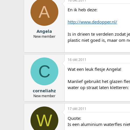
16 okt 2011
A
En ik heb deze:
http://www.dedopper.nl/
Angela
Is in drieen te verdelen zodat
New member
plastic niet goed is, maar om n
16 okt 2011
C
Wat een leuk flesje Angela!
Manlief gebruikt het glazen fles
water op straat laten kletteren:
corneliahz
New member
17 okt 2011
W
Quote:
Is een aluminium waterfles ni