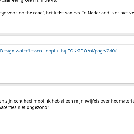
jkbaar een grote hit in de VS.
sje voor 'on the road', het liefst van rvs. In Nederland is er niet v
Design-waterflessen-koopt-u-bij-FOKKIDO/nl/page/240/
n zijn echt heel mooi! Ik heb alleen mijn twijfels over het materi
aterfles niet ongezond?