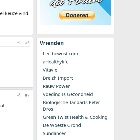
eel keuze vind
Vrienden
#6
Leefbewust.com
aHealthylife
Vitavie
Breizh Import
Rauw Power
Voeding Is Gezondheid
#7
Biologische Tandarts Peter
aal
Dros
Green Twist Health & Cooking
De Woeste Grond
Sundancer