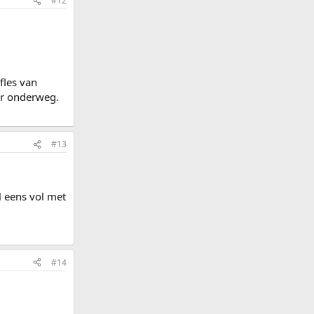
#12
fles van
oor onderweg.
#13
al eens vol met
#14