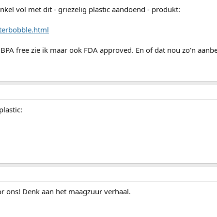
nkel vol met dit - griezelig plastic aandoend - produkt:
terbobble.html
 BPA free zie ik maar ook FDA approved. En of dat nou zo'n aanbeve
lastic:
oor ons! Denk aan het maagzuur verhaal.