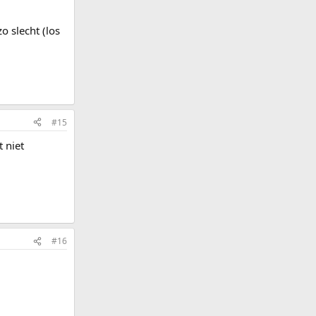
o slecht (los
#15
 niet
#16