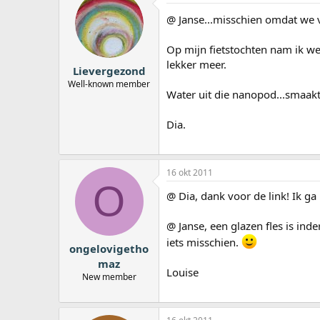
@ Janse...misschien omdat we
Op mijn fietstochten nam ik wel
lekker meer.
Lievergezond
Well-known member
Water uit die nanopod...smaakt 
Dia.
16 okt 2011
O
@ Dia, dank voor de link! Ik g
@ Janse, een glazen fles is in
iets misschien.
ongelovigetho
maz
Louise
New member