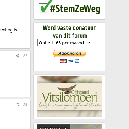
ling is.....
#2
#3