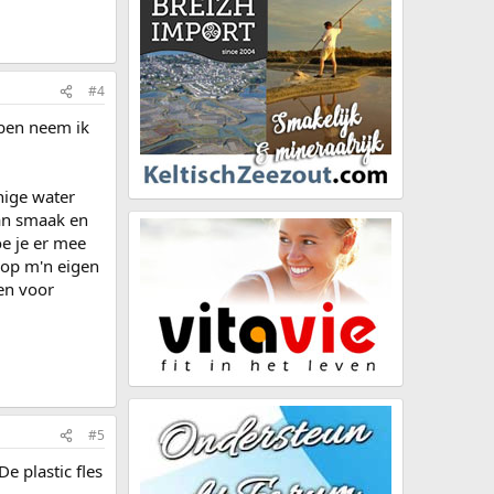
#4
 ben neem ik
nige water
van smaak en
oe je er mee
 op m'n eigen
een voor
#5
e plastic fles