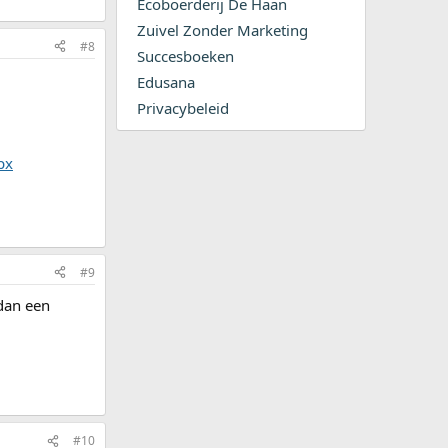
Ecoboerderij De Haan
Zuivel Zonder Marketing
#8
Succesboeken
Edusana
Privacybeleid
px
#9
 dan een
#10