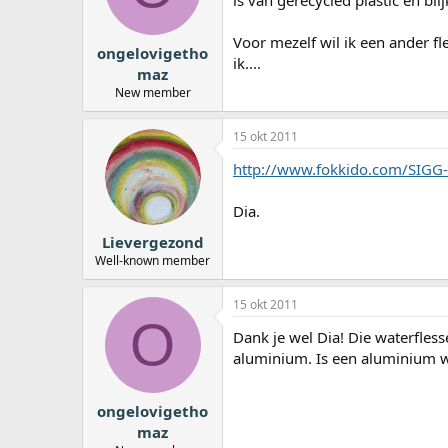
is van gerecycled plastic en bli
Voor mezelf wil ik een ander fle
ongelovigetho
ik....
maz
New member
15 okt 2011
http://www.fokkido.com/SIGG-
Dia.
Lievergezond
Well-known member
15 okt 2011
O
Dank je wel Dia! Die waterflesse
aluminium. Is een aluminium w
ongelovigetho
maz