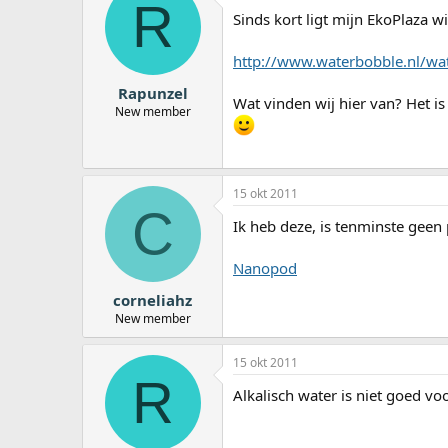
R
a
Sinds kort ligt mijn EkoPlaza wi
r
t
http://www.waterbobble.nl/wa
e
r
Rapunzel
Wat vinden wij hier van? Het is
New member
15 okt 2011
C
Ik heb deze, is tenminste geen p
Nanopod
corneliahz
New member
15 okt 2011
R
Alkalisch water is niet goed v