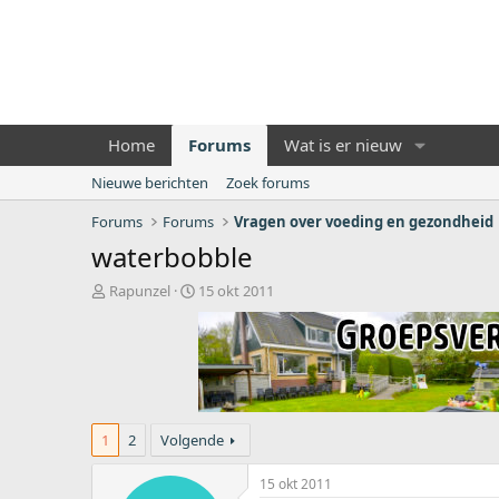
Home
Forums
Wat is er nieuw
Nieuwe berichten
Zoek forums
Forums
Forums
Vragen over voeding en gezondheid
waterbobble
O
S
Rapunzel
15 okt 2011
n
t
d
a
e
r
r
t
w
d
e
a
r
t
1
2
Volgende
p
u
s
m
15 okt 2011
t