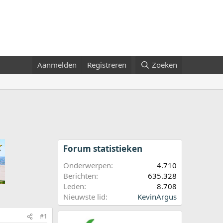
Aanmelden
Registreren
Zoeken
Forum statistieken
Onderwerpen
4.710
Berichten
635.328
Leden
8.708
Nieuwste lid
KevinArgus
#1