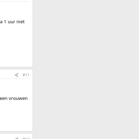
a 1 uur niet
#11
d een vrouwen