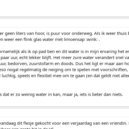
er geen liters van hoor, is puur voor onderweg. Als ik weer thuis
en weer een flink glas water met limoensap :wink: .
namelijk als ik op pad ben en dit water is in mijn ervaring het e
aar uur, echt lekker blijft. Het meer zure water verandert snel 
l zuur, bedorven, zuurstofarm en doods. Dus het ligt er maar aan h
eso nogal regelmatig de neiging om te spelen met voorschriften,
 luchtig, speels en flexibel mee om te gaan (en dat geldt niet all
dat er zo weinig water in kan, maar ja, iets is beter dan niets.
vandaag dit flesje gekocht voor een verjaardag van een vriendin. D