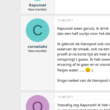
Rapunzel
New member
15 okt 2011
C
Rapunzel wees gerust, ik drink 
dan een half uurtje voor het et
Ik gebruik de Nanopod ook voor
corneliahz
waarvan de smaak, ook na een p
New member
proeft al na korte tijd als hee
omspringt I guess. Ik heb sowi
ervaring af te gaan en er vooral
flesjes water .....
)
Enige nadeel van de Nanopod is 
15 okt 2011
O
Toevallig zeg Rapunzel! Ik heb 