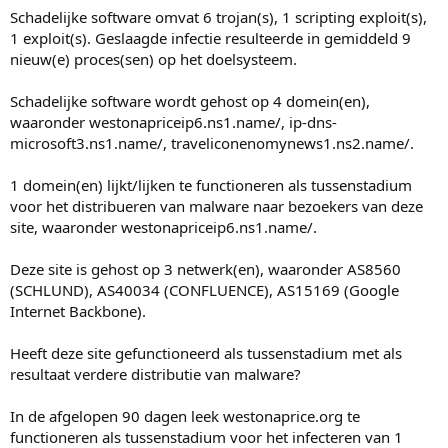
Schadelijke software omvat 6 trojan(s), 1 scripting exploit(s),
1 exploit(s). Geslaagde infectie resulteerde in gemiddeld 9
nieuw(e) proces(sen) op het doelsysteem.
Schadelijke software wordt gehost op 4 domein(en),
waaronder westonapriceip6.ns1.name/, ip-dns-
microsoft3.ns1.name/, traveliconenomynews1.ns2.name/.
1 domein(en) lijkt/lijken te functioneren als tussenstadium
voor het distribueren van malware naar bezoekers van deze
site, waaronder westonapriceip6.ns1.name/.
Deze site is gehost op 3 netwerk(en), waaronder AS8560
(SCHLUND), AS40034 (CONFLUENCE), AS15169 (Google
Internet Backbone).
Heeft deze site gefunctioneerd als tussenstadium met als
resultaat verdere distributie van malware?
In de afgelopen 90 dagen leek westonaprice.org te
functioneren als tussenstadium voor het infecteren van 1