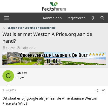
Aanmelden
Registreren
Vragen over voeding en gezondheid
Wat is er met Weston A Price.org aan de
hand?
O
S
Guest
3 okt 2012
n
t
d
a
e
r
r
t
w
d
Guest
e
a
G
r
t
Guest
p
u
s
m
3 okt 2012
#1
t
a
Dit staat er bij google als je naar de Amerikaanse Weston
r
Price site Wilt ?:
t