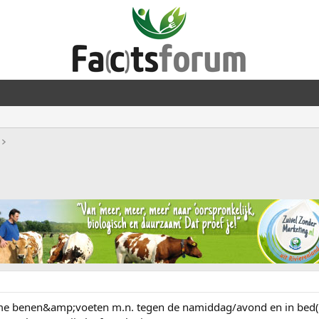
rme benen&amp;voeten m.n. tegen de namiddag/avond en in bed(va