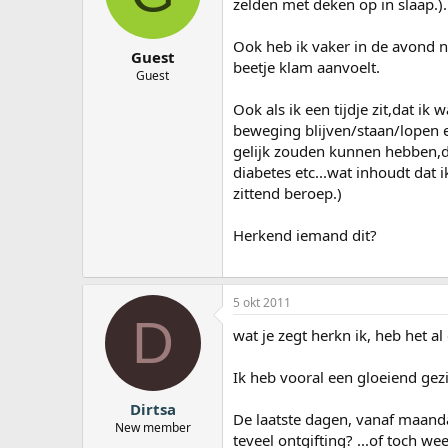
zelden met deken op in slaap.)..
a
r
Ook heb ik vaker in de avond n
t
Guest
e
beetje klam aanvoelt.
Guest
r
Ook als ik een tijdje zit,dat i
beweging blijven/staan/lopen e
gelijk zouden kunnen hebben,d
diabetes etc...wat inhoudt dat 
zittend beroep.)
Herkend iemand dit?
5 okt 2011
D
wat je zegt herkn ik, heb het al
Ik heb vooral een gloeiend gezi
Dirtsa
De laatste dagen, vanaf maandag
New member
teveel ontgifting? ...of toch we