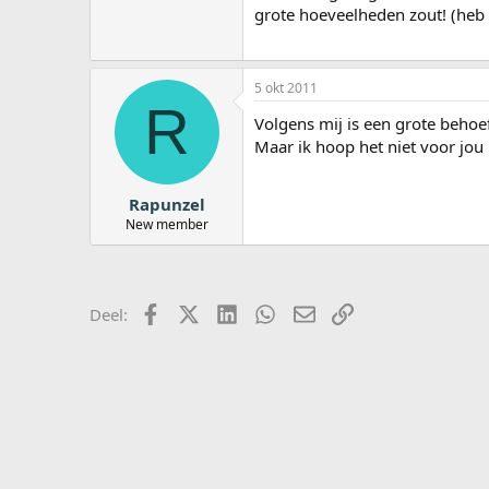
grote hoeveelheden zout! (heb 
5 okt 2011
R
Volgens mij is een grote behoe
Maar ik hoop het niet voor jou h
Rapunzel
New member
Facebook
X (Twitter)
LinkedIn
WhatsApp
E-mail
koppeling
Deel: