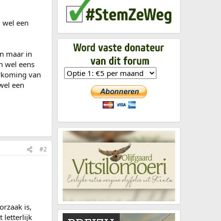
g wel een
en maar in
n wel eens
orkoming van
ewel een
#2
orzaak is,
letterlijk