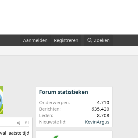
Aanmelden
Registreren
Zoeken
Forum statistieken
Onderwerpen
4.710
Berichten
635.420
Leden
8.708
Nieuwste lid
KevinArgus
#1
l laatste tijd