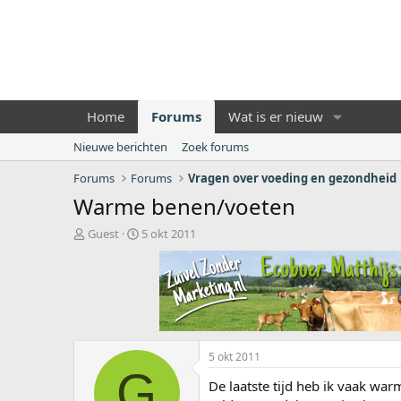
Home
Forums
Wat is er nieuw
Nieuwe berichten
Zoek forums
Forums
Forums
Vragen over voeding en gezondheid
Warme benen/voeten
O
S
Guest
5 okt 2011
n
t
d
a
e
r
r
t
w
d
e
a
r
t
5 okt 2011
p
u
G
s
m
De laatste tijd heb ik vaak wa
t