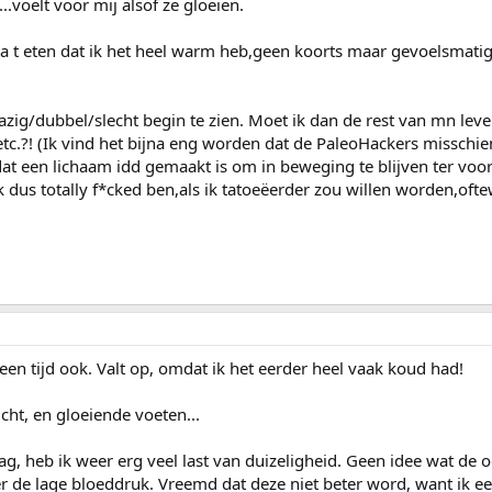
..voelt voor mij alsof ze gloeien.
a t eten dat ik het heel warm heb,geen koorts maar gevoelsmati
k wazig/dubbel/slecht begin te zien. Moet ik dan de rest van mn lev
tc.?! (Ik vind het bijna eng worden dat de PaleoHackers misschie
at een lichaam idd gemaakt is om in beweging te blijven ter vo
ik dus totally f*cked ben,als ik tatoeëerder zou willen worden,oft
 een tijd ook. Valt op, omdat ik het eerder heel vaak koud had!
cht, en gloeiende voeten...
, heb ik weer erg veel last van duizeligheid. Geen idee wat de o
er de lage bloeddruk. Vreemd dat deze niet beter word, want ik eet 