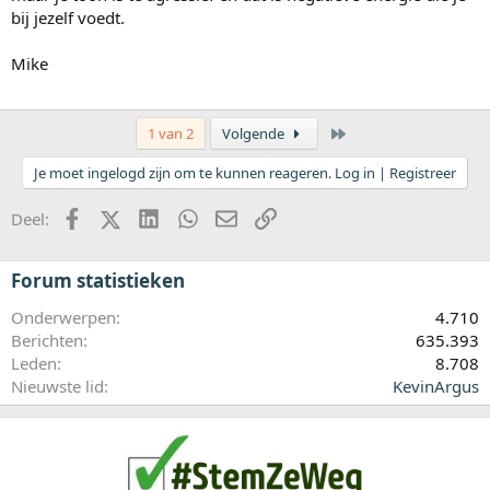
bij jezelf voedt.
Mike
Laatste
1 van 2
Volgende
Je moet ingelogd zijn om te kunnen reageren. Log in | Registreer
Facebook
X (Twitter)
LinkedIn
WhatsApp
E-mail
koppeling
Deel:
Forum statistieken
Onderwerpen
4.710
Berichten
635.393
Leden
8.708
Nieuwste lid
KevinArgus