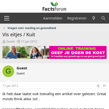
Aanmelden
Registreren
Vragen over voeding en gezondheid
Vis eitjes / Kuit
O
S
Guest
17 jan 2012
n
t
d
a
e
r
r
t
w
d
e
a
Guest
G
r
t
Guest
p
u
s
m
t
17 jan 2012
#1
a
Ik heb daar laatst ook toevallig een artikel over gelezen. Great
r
t
minds think alike :lol: .
e
r