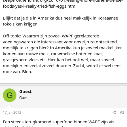
keeperofthehome. org/2010/01/eating-more-nutrient-dense-
foods-yes-i-really-tried-fish-eggs.html
Blijkt dat je die in Amerika dus heel makkelijk in Koreaanse
toko's kan krijgen.
Off-topic: Waarom zijn zoveel WAPF gerelateerde
voedingswaren die interessant voor ons zijn zo ontzettend
moeilijk te krijgen hier? In Amerika kun je zoveel makkelijker
komen aan rauwe melk, rauwmelkse boter en kaas,
grasgevoerd vlees etc. Hier kan het ook wel, maar zoveel
moeilijker en veelal zoveel duurder. Zucht, wordt er wel eens
moe van. Bleh.
Guest
G
Guest
17 jan 2012
#2
Een steeds terugkomend superfood binnen WAPF zijn vis