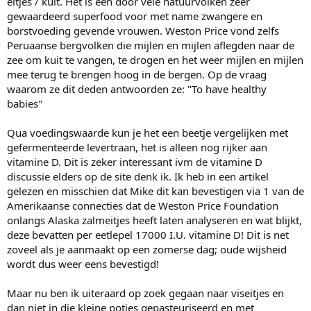
eitjes / kuit. Het is een door vele natuurvolken zeer
gewaardeerd superfood voor met name zwangere en
borstvoeding gevende vrouwen. Weston Price vond zelfs
Peruaanse bergvolken die mijlen en mijlen aflegden naar de
zee om kuit te vangen, te drogen en het weer mijlen en mijlen
mee terug te brengen hoog in de bergen. Op de vraag
waarom ze dit deden antwoorden ze: "To have healthy
babies"
Qua voedingswaarde kun je het een beetje vergelijken met
gefermenteerde levertraan, het is alleen nog rijker aan
vitamine D. Dit is zeker interessant ivm de vitamine D
discussie elders op de site denk ik. Ik heb in een artikel
gelezen en misschien dat Mike dit kan bevestigen via 1 van de
Amerikaanse connecties dat de Weston Price Foundation
onlangs Alaska zalmeitjes heeft laten analyseren en wat blijkt,
deze bevatten per eetlepel 17000 I.U. vitamine D! Dit is net
zoveel als je aanmaakt op een zomerse dag; oude wijsheid
wordt dus weer eens bevestigd!
Maar nu ben ik uiteraard op zoek gegaan naar viseitjes en
dan niet in die kleine potjes gepasteuriseerd en met