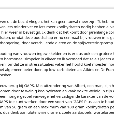
wen uit de bocht vliegen, het kan geen toeval meer zijn! Ik heb mi
 iets minder vet en iets meer koolhydraten nodig hebben al vak
 hier weer in bevestigd. Ik denk dat het komt door jarenlange c
ydraten, omdat deze boodschap er nu eenmaal bij vrouwen in is 
uithongering) door verschillende dieten en de spijsverteringsramp
uding van vrouwen ingewikkelder en is er dus ook een grotere k
en hormonaal simpeler in elkaar en ik vermoed dat ze als jagers 
eren, omdat ze in stresssituaties vaker het hoofd koel moesten h
t algemeen beter doen op low-carb dieten als Atkins en Dr Frank
rashen.
ieuw terug bij GAPS. Met uitzondering van Albert, een man, zijn h
omen door te weinig koolhydraten en vaak ook te weinig in zijn
an een hongergevoel vanwege het verzadigende karakter van de vo
 GAPS toe kunt werken door een soort van 'GAPS Plus' aan te houd
imum van 50 gram en een maximum van 100 gram koolhydraten pe
ee, dus denk aan glutenvrije granen, zoete aardappels, wortelgro