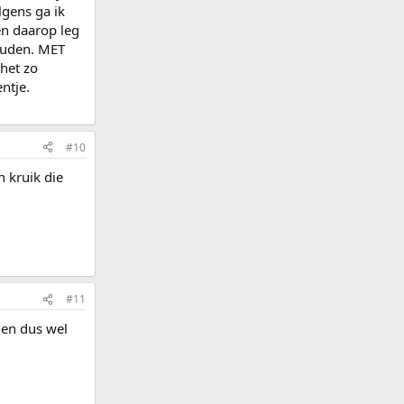
lgens ga ik
en daarop leg
ouden. MET
het zo
ntje.
#10
n kruik die
#11
den dus wel