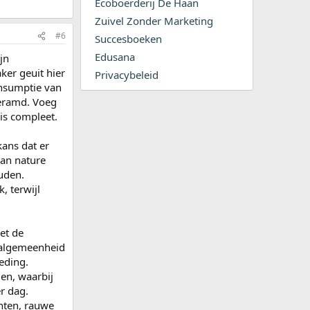
Ecoboerderij De Haan
Zuivel Zonder Marketing
#6
Succesboeken
Edusana
jn
er geuit hier
Privacybeleid
onsumptie van
geramd. Voeg
 is compleet.
ans dat er
van nature
ouden.
, terwijl
et de
 algemeenheid
eding.
en, waarbij
r dag.
enten, rauwe