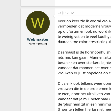
23 jan 2012
W
Keer op keer zie ik vooral vrou
vermoeden dat moderne vrouwen
op dit forum en ook nu word ik
te weinig vet en te veel koolh
Webmaster
daaraan toe calorierestrictie (
New member
Daarnaast is de hormoonhuisho
iets mis kan gaan. Mannen zitt
beschikken over sterkere bijni
Vandaar dat mannen het over he
vrouwen er juist hopeloos op c
Dit zie ik ook telkens weer opn
vrouwen die in de problemen k
te eten, door het uitblijven v
Vandaar dat je m.i. beter naar
de 'plus' hem zit in een min
Groenten tellen hierbij niet m