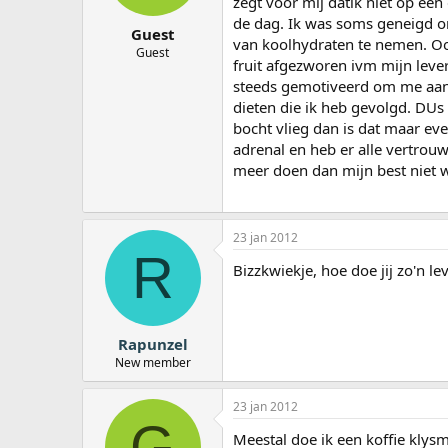
zegt voor mij datik niet op ee
de dag. Ik was soms geneigd om 
Guest
van koolhydraten te nemen. Ook
Guest
fruit afgezworen ivm mijn lever
steeds gemotiveerd om me aan d
dieten die ik heb gevolgd. DUs i
bocht vlieg dan is dat maar eve
adrenal en heb er alle vertrouw
meer doen dan mijn best niet w
23 jan 2012
R
Bizzkwiekje, hoe doe jij zo'n l
Rapunzel
New member
23 jan 2012
G
Meestal doe ik een koffie klys