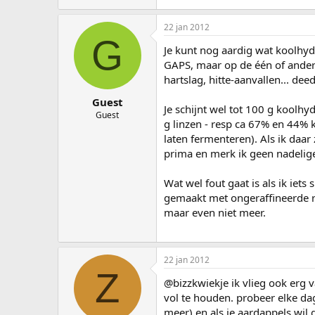
22 jan 2012
G
Je kunt nog aardig wat koolhyd
GAPS, maar op de één of andere 
hartslag, hitte-aanvallen... de
Guest
Je schijnt wel tot 100 g koolh
Guest
g linzen - resp ca 67% en 44% 
laten fermenteren). Als ik daar 
prima en merk ik geen nadelig
Wat wel fout gaat is als ik iets
gemaakt met ongeraffineerde ri
maar even niet meer.
22 jan 2012
Z
@bizzkwiekje ik vlieg ook erg 
vol te houden. probeer elke da
meer) en als je aardappels wi