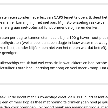
raten eten zonder het effect van GAPS teniet te doen. Ik deed he
manier kon mijn lijf het niet aan. Mijn stofwisseling raakte van 
ed me erg aan niet-optimaal functionerende bijnieren denken.
ydraten per dag te kunnen eten, dat is bijna 100 g havermout plu
koolhydraten (wel allebei eerst een dagje in lauw water met wat 
zo'n beetje onder blijf (ik ben niet van het meten wat dat betreft),
e gevolgen.
 suikerachigs eet. Ik had wel eens zin in wat lekkers en had carobe
etsuiker. Foute boel: hartslag omhoog en veel meer kramp. Dat 
vaak uit de bocht met GAPS-achtige dieet. de KHs zijn idd essent
g een of meer kopjes thee met honing te drinken (dan hoef je ga
l ga dan voor pompoen. ipv brood maak een amandelbroodje. me