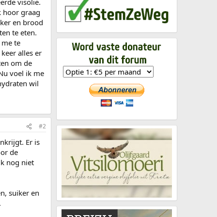
erde visolie.
k hoor graag
iker en brood
en te eten.
t me te
keer alles er
eten om de
Nu voel ik me
hydraten wil
#2
rijgt. Er is
oor de
lk nog niet
n, suiker en
.