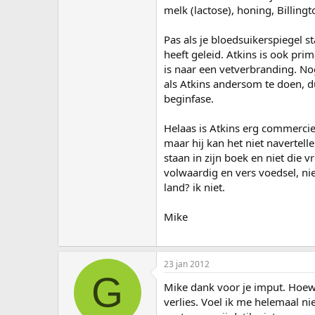
melk (lactose), honing, Billingt
Pas als je bloedsuikerspiegel s
heeft geleid. Atkins is ook pr
is naar een vetverbranding. N
als Atkins andersom te doen, du
beginfase.
Helaas is Atkins erg commercie
maar hij kan het niet navertell
staan in zijn boek en niet die v
volwaardig en vers voedsel, nie
land? ik niet.
Mike
23 jan 2012
G
Mike dank voor je imput. Hoewe
verlies. Voel ik me helemaal ni