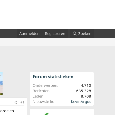
Aanmelden
Registreren
Zoeken
Forum statistieken
Onderwerpen
4.710
Berichten
635.328
Leden
8.708
Nieuwste lid
KevinArgus
#1
oordelen