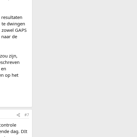
 resultaten
g te dwingen
om zowel GAPS
n naar de
zou zijn,
beschreven
g en
en op het
#7
controle
ende dag. DIt