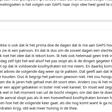
evelingseten is het volgen van GAPS naar mijn idee heel goed te 
 gekke is ook dat ik het prima doe de dagen dat ik me aan GAPS ho
zie ik een patroon. En dat ik dus om de zoveel dagen een slecht
k niet het idee dat ik tekort kom. Ik heb ook helemaal geen trek 
ag zelf lijkt het wel alsof het pas stopt als ik de dingen gegeten 
ist op dat ik voldoende koolhydraten tot me neem. En daarbij kom
t advies de volgende dag weer op te pakken. Dat geeft aan dat i
 houden. Dus ik begrijp het patroon gewoon niet. Het zou hoogu
gen die ik jaren heb gehad met dit soort eten. Anders zou ik het ni
r een appel gebakken in boter met veel kaneel. En moet wel zeg
ok wel in het moment van uit de bocht vliegen, om dat dan te do
e aanval stopt pas als ik een hoeveelheid koolhydraten binnen h
n hoe het de volgende keer gaat. als die nog komt want ik ga n
draten krijg. idd wat meer honing in de thee.