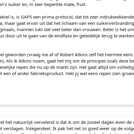
on's suiker en, in zeer beperkte mate, fruit.
tabiel is, is GAPS een prima protocol, dat tot zeer indrukwekkende
ima, maar gaat ervan uit dat het lichaam van een suikerverbrandin
ogmaals, mannen lukt dat veel beter dan vrouwen. Beter is het 
s door uit te gaan van de eindfase en geleidelijk terug te werke
el geworden (vraag me af of Robert Atkins zelf het hiermee eens 
en). Als ik Atkins noem, gaat het mij om de principes zoals deze 
reselijke repen die nu op de markt zijn. Het gaat altijd om volledi
t een of ander fabrieksproduct. Heb jij wel eens repen zien groei
l het natuurlijk vervelend is dat ik om de zoveel dagen even de 
et verslagen. Integendeel. Ik pak het net zo goed weer op de volg