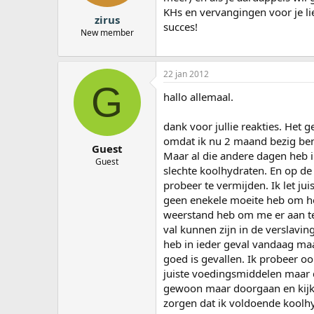
KHs en vervangingen voor je li
zirus
succes!
New member
22 jan 2012
G
hallo allemaal.
dank voor jullie reakties. Het
omdat ik nu 2 maand bezig ben 
Guest
Maar al die andere dagen heb i
Guest
slechte koolhydraten. En op de d
probeer te vermijden. Ik let ju
geen enekele moeite heb om he
weerstand heb om me er aan te
val kunnen zijn in de verslavin
heb in ieder geval vandaag maa
goed is gevallen. Ik probeer o
juiste voedingsmiddelen maar d
gewoon maar doorgaan en kijke
zorgen dat ik voldoende koolhy