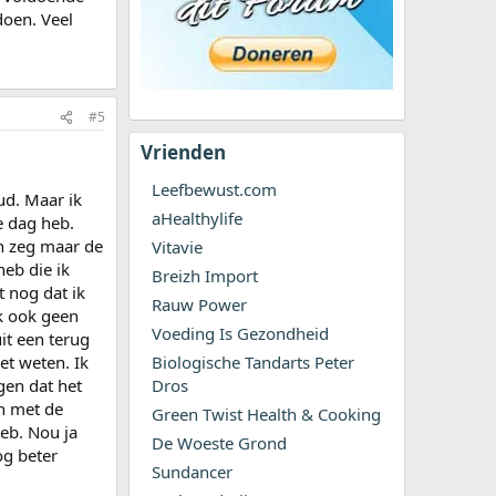
doen. Veel
#5
Vrienden
Leefbewust.com
ud. Maar ik
aHealthylife
e dag heb.
in zeg maar de
Vitavie
heb die ik
Breizh Import
t nog dat ik
Rauw Power
k ook geen
Voeding Is Gezondheid
it een terug
et weten. Ik
Biologische Tandarts Peter
gen dat het
Dros
en met de
Green Twist Health & Cooking
eb. Nou ja
De Woeste Grond
og beter
Sundancer