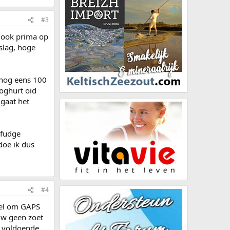
#3
t ook prima op
slag, hoge
s nog eens 100
yoghurt oid
 gaat het
-fudge
doe ik dus
#4
ieel om GAPS
uw geen zoet
t voldoende