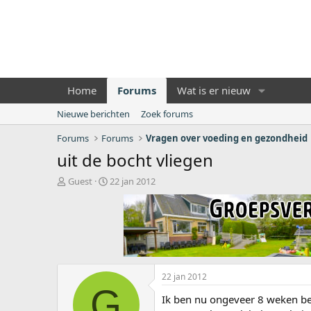
Home
Forums
Wat is er nieuw
Nieuwe berichten
Zoek forums
Forums
Forums
Vragen over voeding en gezondheid
uit de bocht vliegen
O
S
Guest
22 jan 2012
n
t
d
a
e
r
r
t
w
d
e
a
r
t
22 jan 2012
p
u
G
s
m
Ik ben nu ongeveer 8 weken be
t