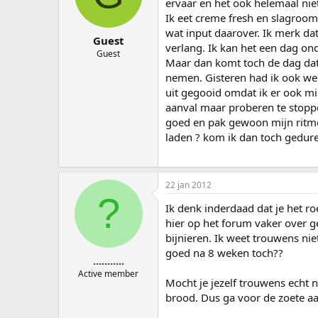
ervaar en het ook helemaal niet
a
Ik eet creme fresh en slagroom
r
wat input daarover. Ik merk da
t
Guest
e
verlang. Ik kan het een dag on
Guest
r
Maar dan komt toch de dag dat i
nemen. Gisteren had ik ook weer
uit gegooid omdat ik er ook m
aanval maar proberen te stoppe
goed en pak gewoon mijn ritme
laden ? kom ik dan toch gedur
22 jan 2012
?
Ik denk inderdaad dat je het ro
hier op het forum vaker over ge
bijnieren. Ik weet trouwens ni
goed na 8 weken toch??
...........
Active member
Mocht je jezelf trouwens echt 
brood. Dus ga voor de zoete aa