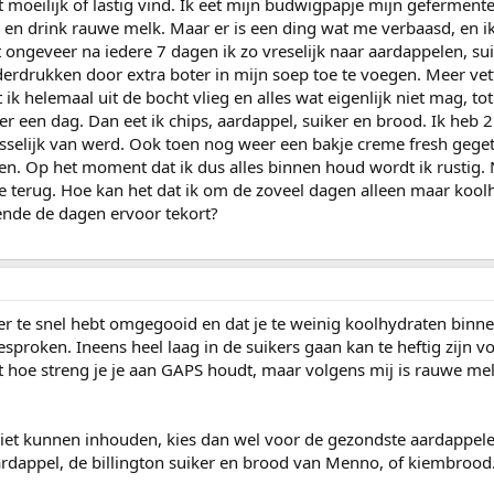
 moeilijk of lastig vind. Ik eet mijn budwigpapje mijn gefermente
 en drink rauwe melk. Maar er is een ding wat me verbaasd, en i
t ongeveer na iedere 7 dagen ik zo vreselijk naar aardappelen, su
derdrukken door extra boter in mijn soep toe te voegen. Meer vett
k helemaal uit de bocht vlieg en alles wat eigenlijk niet mag, to
 een dag. Dan eet ik chips, aardappel, suiker en brood. Ik heb 2 
isselijk van werd. Ook toen nog weer een bakje creme fresh geg
n. Op het moment dat ik dus alles binnen houd wordt ik rustig. 
 terug. Hoe kan het dat ik om de zoveel dagen alleen maar kool
ende de dagen ervoor tekort?
er te snel hebt omgegooid en dat je te weinig koolhydraten binnenk
sproken. Ineens heel laag in de suikers gaan kan te heftig zijn v
et hoe streng je je aan GAPS houdt, maar volgens mij is rauwe me
niet kunnen inhouden, kies dan wel voor de gezondste aardappele
rdappel, de billington suiker en brood van Menno, of kiembrood