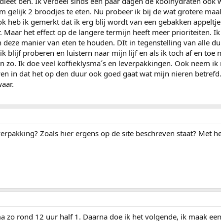
n dieet ben. Ik verdeel sinds een paar dagen de koolhydraten ook
gelijk 2 broodjes te eten. Nu probeer ik bij de wat grotere maalt
 heb ik gemerkt dat ik erg blij wordt van een gebakken appeltje. 
. Maar het effect op de langere termijn heeft meer prioriteiten. I
eze manier van eten te houden. DIt in tegenstelling van alle d
k blijf proberen en luistern naar mijn lijf en als ik toch af en toe 
n zo. Ik doe veel koffieklysma´s en leverpakkingen. Ook neem ik 
en in dat het op den duur ook goed gaat wat mijn nieren betrefd.
aar.
everpakking? Zoals hier ergens op de site beschreven staat? Met h
ma zo rond 12 uur half 1. Daarna doe ik het volgende, ik maak een