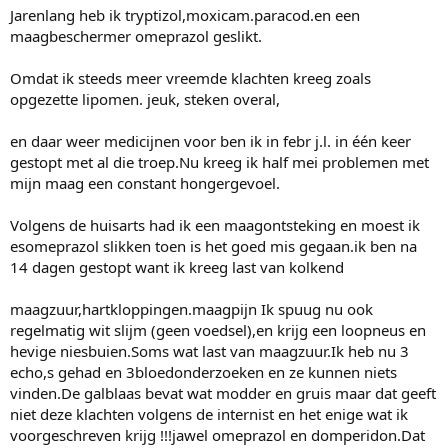
Jarenlang heb ik tryptizol,moxicam.paracod.en een
maagbeschermer omeprazol geslikt.
Omdat ik steeds meer vreemde klachten kreeg zoals
opgezette lipomen. jeuk, steken overal,
en daar weer medicijnen voor ben ik in febr j.l. in één keer
gestopt met al die troep.Nu kreeg ik half mei problemen met
mijn maag een constant hongergevoel.
Volgens de huisarts had ik een maagontsteking en moest ik
esomeprazol slikken toen is het goed mis gegaan.ik ben na
14 dagen gestopt want ik kreeg last van kolkend
maagzuur,hartkloppingen.maagpijn Ik spuug nu ook
regelmatig wit slijm (geen voedsel),en krijg een loopneus en
hevige niesbuien.Soms wat last van maagzuur.Ik heb nu 3
echo,s gehad en 3bloedonderzoeken en ze kunnen niets
vinden.De galblaas bevat wat modder en gruis maar dat geeft
niet deze klachten volgens de internist en het enige wat ik
voorgeschreven krijg !!!jawel omeprazol en domperidon.Dat