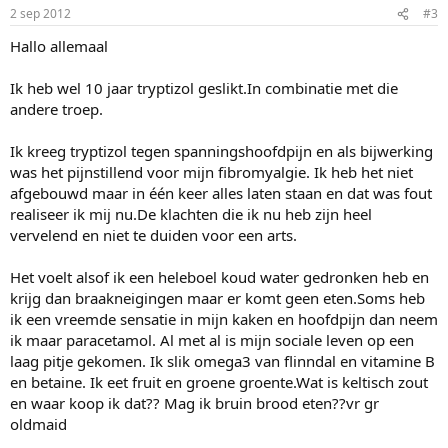
2 sep 2012
#3
Hallo allemaal
Ik heb wel 10 jaar tryptizol geslikt.In combinatie met die
andere troep.
Ik kreeg tryptizol tegen spanningshoofdpijn en als bijwerking
was het pijnstillend voor mijn fibromyalgie. Ik heb het niet
afgebouwd maar in één keer alles laten staan en dat was fout
realiseer ik mij nu.De klachten die ik nu heb zijn heel
vervelend en niet te duiden voor een arts.
Het voelt alsof ik een heleboel koud water gedronken heb en
krijg dan braakneigingen maar er komt geen eten.Soms heb
ik een vreemde sensatie in mijn kaken en hoofdpijn dan neem
ik maar paracetamol. Al met al is mijn sociale leven op een
laag pitje gekomen. Ik slik omega3 van flinndal en vitamine B
en betaine. Ik eet fruit en groene groente.Wat is keltisch zout
en waar koop ik dat?? Mag ik bruin brood eten??vr gr
oldmaid