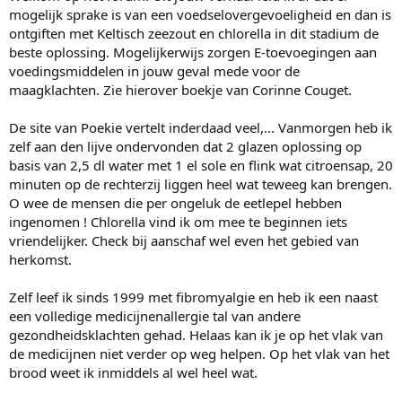
mogelijk sprake is van een voedselovergevoeligheid en dan is
ontgiften met Keltisch zeezout en chlorella in dit stadium de
beste oplossing. Mogelijkerwijs zorgen E-toevoegingen aan
voedingsmiddelen in jouw geval mede voor de
maagklachten. Zie hierover boekje van Corinne Couget.
De site van Poekie vertelt inderdaad veel,... Vanmorgen heb ik
zelf aan den lijve ondervonden dat 2 glazen oplossing op
basis van 2,5 dl water met 1 el sole en flink wat citroensap, 20
minuten op de rechterzij liggen heel wat teweeg kan brengen.
O wee de mensen die per ongeluk de eetlepel hebben
ingenomen ! Chlorella vind ik om mee te beginnen iets
vriendelijker. Check bij aanschaf wel even het gebied van
herkomst.
Zelf leef ik sinds 1999 met fibromyalgie en heb ik een naast
een volledige medicijnenallergie tal van andere
gezondheidsklachten gehad. Helaas kan ik je op het vlak van
de medicijnen niet verder op weg helpen. Op het vlak van het
brood weet ik inmiddels al wel heel wat.