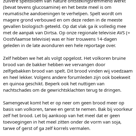
zuivere speltbloem van nature ontstekingsremmend werkt
(bevat tevens glucosamine) en het beste meel is om
reumatische aandoeningen te verhelpen. Spelt wordt om
magere grond verbouwd en om deze reden in de meeste
gevallen biologisch geteeld. Op dat vlak ga ik volledig mee
met de aanpak van Dirtsa. Op onze regionale televisie AVS (=
OostVlaamse televisie) was er hier trouwens 14-dagen
geleden in de late avonduren een hele reportage over.
Zelf hebben we het als volgt opgelost. Het volkoren bruine
brood van de bakker hebben we vervangen door
zelfgebakken brood van spelt. Dit brood vinden wij voedzaam
en heel lekker. Volgens andere forumleden zijn ook boekweit
en quinoa geschikt. Beperk ook het nuttigen van
nachtschades om de gewrichtsklachten terug te dringen.
Samengevat komt het er op neer om geen brood meer op
basis van volkoren, tarwe en gerst te nemen. Bak bij voorkeur
zelf het brood. Let bij aankoop van het meel dat er geen
toevoegingen in het meel zitten onder de vorm van soja,
tarwe of gerst of ga zelf korrels vermalen.