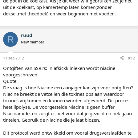
de pot in de koelkast. Als je dit weer wilt gebruiken zet je het
uit de koelkast, op kamertemp laten komen(zonder
deksel,met theedoek) en weer beginnen met voeden.
ruud
R
New member
11 sep 2012
#12
Ontgiften van SSRI's: in afkickklinieken wordt niacine
voorgeschreven:
Quote:
De vraag is hoe Niacine een aanjager kan zijn voor ontgiften?
Niacine breekt de vetcellen die toxines opslaan waardoor
toxines vrijkomen en kunnen worden afgevoerd. Dit proces
heet lipolyse. De voorgestelde Niacine is geen buffer
Niacinamide, en zorgt er niet voor dat je gezicht en nek gaan
tintelen. Gebruik de Niacine die je laat blozen.
Dit protocol werd ontwikkeld om vooral drugsverslaafden te