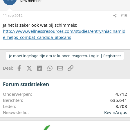
New member
11 sep 2012
#19
Ja het is zeker ook wat bij schimmels:
http://www.wellnessresources.com/studies/entry/niacinamid
e_helps_combat_candida_albicans
Je moet ingelogd zijn om te kunnen reageren. Log in | Registreer
Facebook
X (Twitter)
LinkedIn
WhatsApp
E-mail
koppeling
Deel:
Forum statistieken
Onderwerpen
4.712
Berichten
635.641
Leden
8.708
Nieuwste lid
KevinArgus