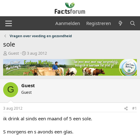
Aanmelden
Registreren
Vragen over voeding en gezondheid
sole
O
S
Guest
3 aug 2012
n
t
d
a
e
r
r
t
w
d
Guest
e
a
G
r
t
Guest
p
u
s
m
3 aug 2012
#1
t
a
ik drink al sinds een maand of 5 een sole.
r
t
S morgens en s avonds een glas.
e
r