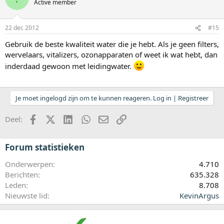
Active member
22 dec 2012
#15
Gebruik de beste kwaliteit water die je hebt. Als je geen filters,
wervelaars, vitalizers, ozonapparaten of weet ik wat hebt, dan
inderdaad gewoon met leidingwater.
Je moet ingelogd zijn om te kunnen reageren. Log in | Registreer
Facebook
X (Twitter)
LinkedIn
WhatsApp
E-mail
koppeling
Deel:
Forum statistieken
Onderwerpen
4.710
Berichten
635.328
Leden
8.708
Nieuwste lid
KevinArgus