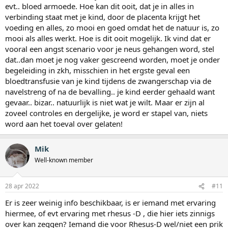
evt.. bloed armoede. Hoe kan dit ooit, dat je in alles in
verbinding staat met je kind, door de placenta krijgt het
voeding en alles, zo mooi en goed omdat het de natuur is, zo
mooi als alles werkt. Hoe is dit ooit mogelijk. Ik vind dat er
vooral een angst scenario voor je neus gehangen word, stel
dat..dan moet je nog vaker gescreend worden, moet je onder
begeleiding in zkh, misschien in het ergste geval een
bloedtransfusie van je kind tijdens de zwangerschap via de
navelstreng of na de bevalling.. je kind eerder gehaald want
gevaar.. bizar.. natuurlijk is niet wat je wilt. Maar er zijn al
zoveel controles en dergelijke, je word er stapel van, niets
word aan het toeval over gelaten!
Mik
Well-known member
28 apr 2022
#11
Er is zeer weinig info beschikbaar, is er iemand met ervaring
hiermee, of evt ervaring met rhesus -D , die hier iets zinnigs
over kan zeggen? Iemand die voor Rhesus-D wel/niet een prik