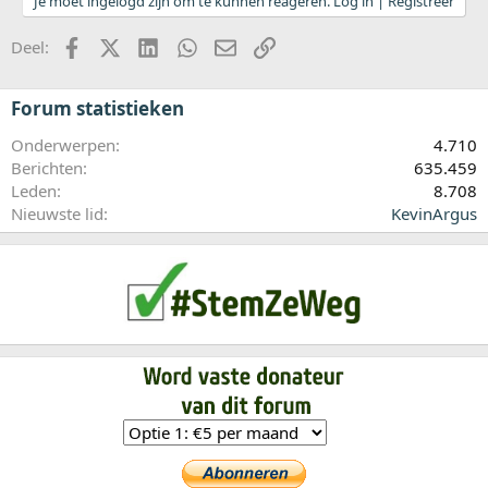
Je moet ingelogd zijn om te kunnen reageren. Log in | Registreer
Facebook
X (Twitter)
LinkedIn
WhatsApp
E-mail
koppeling
Deel:
Forum statistieken
Onderwerpen
4.710
Berichten
635.459
Leden
8.708
Nieuwste lid
KevinArgus