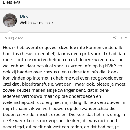
Liefs eva
Mik
Well-known member
15 aug 2022
#15
Hoi, ik heb overal ongeveer dezelfde info kunnen vinden. Ik
had dus rhesus-c negatief, daar is geen prik voor . Ik had dan
meer controle moeten hebben en evt doorverwezen naar het
ziekenhuis..daar pas ik al voor.. ik vroeg info op bij NVKP en
ook zij hadden over rhesus C en D dezelfde info die ik ook
kon vinden op internet. Ik heb me wel even rot gevoelt over
,stel dat.. bloedtransfusie..wat dan.. maar ook, please je moet
zoveel keuzes maken als je zwanger bent, dat ik denk
iedereen vertrouwd maar op die onderzoeken en
wetenschap,dat is zo erg niet mijn ding! Ik heb vertrouwen in
mijn lichaam, ik wil vertrouwen op de zwangerschap die
begon en verder mocht groeien. Die keer dat het mis ging, in
de 9e week kon ik ook vrij snel denken, dit was niet goed
aangelegd, dit heeft ook vast een reden, en dat had het, je