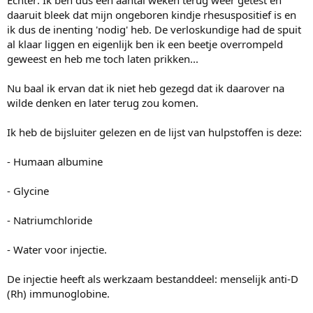
Echter: Ik ben dus een aantal weken terug weer getest en
daaruit bleek dat mijn ongeboren kindje rhesuspositief is en
ik dus de inenting 'nodig' heb. De verloskundige had de spuit
al klaar liggen en eigenlijk ben ik een beetje overrompeld
geweest en heb me toch laten prikken...
Nu baal ik ervan dat ik niet heb gezegd dat ik daarover na
wilde denken en later terug zou komen.
Ik heb de bijsluiter gelezen en de lijst van hulpstoffen is deze:
- Humaan albumine
- Glycine
- Natriumchloride
- Water voor injectie.
De injectie heeft als werkzaam bestanddeel: menselijk anti-D
(Rh) immunoglobine.