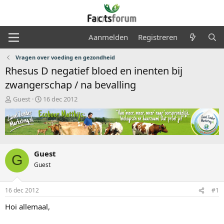
Aanmelden
Registreren
Vragen over voeding en gezondheid
Rhesus D negatief bloed en inenten bij
zwangerschap / na bevalling
O
S
Guest
16 dec 2012
n
t
d
a
e
r
r
t
w
d
e
a
Guest
G
r
t
Guest
p
u
s
m
t
16 dec 2012
#1
a
Hoi allemaal,
r
t