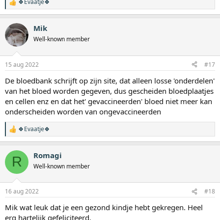
🍀Evaatje🍀
W
a
a
Mik
r
d
Well-known member
e
r
i
15 aug 2022
#17
n
g
De bloedbank schrijft op zijn site, dat alleen losse 'onderdelen'
e
van het bloed worden gegeven, dus gescheiden bloedplaatjes
n
:
en cellen enz en dat het' gevaccineerden' bloed niet meer kan
onderscheiden worden van ongevaccineerden
🍀Evaatje🍀
W
a
a
Romagi
r
R
d
Well-known member
e
r
i
16 aug 2022
#18
n
g
Mik wat leuk dat je een gezond kindje hebt gekregen. Heel
e
erg hartelijk gefeliciteerd.
n