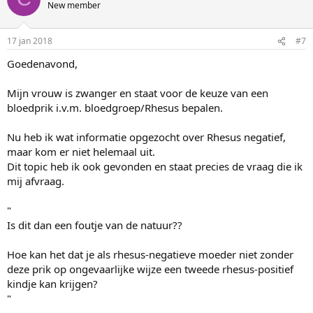
d
New member
e
r
i
17 jan 2018
#7
n
g
Goedenavond,
e
n
:
Mijn vrouw is zwanger en staat voor de keuze van een
bloedprik i.v.m. bloedgroep/Rhesus bepalen.
Nu heb ik wat informatie opgezocht over Rhesus negatief,
maar kom er niet helemaal uit.
Dit topic heb ik ook gevonden en staat precies de vraag die ik
mij afvraag.
"
Is dit dan een foutje van de natuur??
Hoe kan het dat je als rhesus-negatieve moeder niet zonder
deze prik op ongevaarlijke wijze een tweede rhesus-positief
kindje kan krijgen?
"