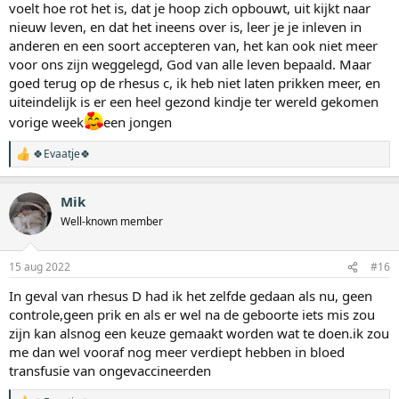
voelt hoe rot het is, dat je hoop zich opbouwt, uit kijkt naar
nieuw leven, en dat het ineens over is, leer je je inleven in
anderen en een soort accepteren van, het kan ook niet meer
voor ons zijn weggelegd, God van alle leven bepaald. Maar
goed terug op de rhesus c, ik heb niet laten prikken meer, en
uiteindelijk is er een heel gezond kindje ter wereld gekomen
vorige week
een jongen
🍀Evaatje🍀
W
a
a
Mik
r
d
Well-known member
e
r
i
15 aug 2022
#16
n
g
In geval van rhesus D had ik het zelfde gedaan als nu, geen
e
controle,geen prik en als er wel na de geboorte iets mis zou
n
:
zijn kan alsnog een keuze gemaakt worden wat te doen.ik zou
me dan wel vooraf nog meer verdiept hebben in bloed
transfusie van ongevaccineerden