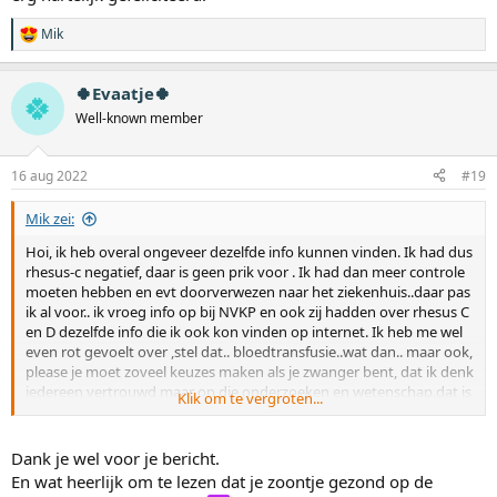
:
Mik
W
a
a
🍀Evaatje🍀
r
🍀
d
Well-known member
e
r
i
16 aug 2022
#19
n
g
Mik zei:
e
n
Hoi, ik heb overal ongeveer dezelfde info kunnen vinden. Ik had dus
:
rhesus-c negatief, daar is geen prik voor . Ik had dan meer controle
moeten hebben en evt doorverwezen naar het ziekenhuis..daar pas
ik al voor.. ik vroeg info op bij NVKP en ook zij hadden over rhesus C
en D dezelfde info die ik ook kon vinden op internet. Ik heb me wel
even rot gevoelt over ,stel dat.. bloedtransfusie..wat dan.. maar ook,
please je moet zoveel keuzes maken als je zwanger bent, dat ik denk
iedereen vertrouwd maar op die onderzoeken en wetenschap,dat is
Klik om te vergroten...
zo erg niet mijn ding! Ik heb vertrouwen in mijn lichaam, ik wil
vertrouwen op de zwangerschap die begon en verder mocht
groeien. Die keer dat het mis ging, in de 9e week kon ik ook vrij snel
Dank je wel voor je bericht.
denken, dit was niet goed aangelegd, dit heeft ook vast een reden,
En wat heerlijk om te lezen dat je zoontje gezond op de
en dat had het, je voelt hoe rot het is, dat je hoop zich opbouwt, uit