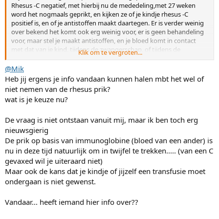
Rhesus -C negatief, met hierbij nu de mededeling,met 27 weken
word het nogmaals geprikt, en kijken ze of je kindje rhesus -C
positief is, en of je antistoffen maakt daartegen. Er is verder weinig
over bekend het komt ook erg weinig voor, er is geen behandeling
voor, maar stel je maakt antistoffen, en je bloed komt in contact
met dat van je kind, tijdens de zwangerschap, of tijdens de
Klik om te vergroten...
bevalling,dan kan het rode bloedcellen afbreken van je kind en
komt het ter wereld met evt.. bloed armoede. Hoe kan dit ooit, dat
@Mik
je in alles in verbinding staat met je kind, door de placenta krijgt het
Heb jij ergens je info vandaan kunnen halen mbt het wel of
voeding en alles, zo mooi en goed omdat het de natuur is, zo mooi
niet nemen van de rhesus prik?
als alles werkt. Hoe is dit ooit mogelijk. Ik vind dat er vooral een
wat is je keuze nu?
angst scenario voor je neus gehangen word, stel dat..dan moet je
nog vaker gescreend worden, moet je onder begeleiding in zkh,
De vraag is niet ontstaan vanuit mij, maar ik ben toch erg
misschien in het ergste geval een bloedtransfusie van je kind tijdens
de zwangerschap via de navelstreng of na de bevalling.. je kind
nieuwsgierig
eerder gehaald want gevaar.. bizar.. natuurlijk is niet wat je wilt. Maar
De prik op basis van immunoglobine (bloed van een ander) is
er zijn al zoveel controles en dergelijke, je word er stapel van, niets
nu in deze tijd natuurlijk om in twijfel te trekken..... (van een C
word aan het toeval over gelaten!
gevaxed wil je uiteraard niet)
Maar ook de kans dat je kindje of jijzelf een transfusie moet
ondergaan is niet gewenst.
Vandaar... heeft iemand hier info over??