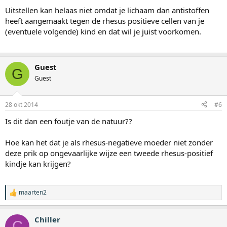
Uitstellen kan helaas niet omdat je lichaam dan antistoffen
heeft aangemaakt tegen de rhesus positieve cellen van je
(eventuele volgende) kind en dat wil je juist voorkomen.
Guest
G
Guest
28 okt 2014
#6
Is dit dan een foutje van de natuur??
Hoe kan het dat je als rhesus-negatieve moeder niet zonder
deze prik op ongevaarlijke wijze een tweede rhesus-positief
kindje kan krijgen?
maarten2
W
a
a
Chiller
r
C