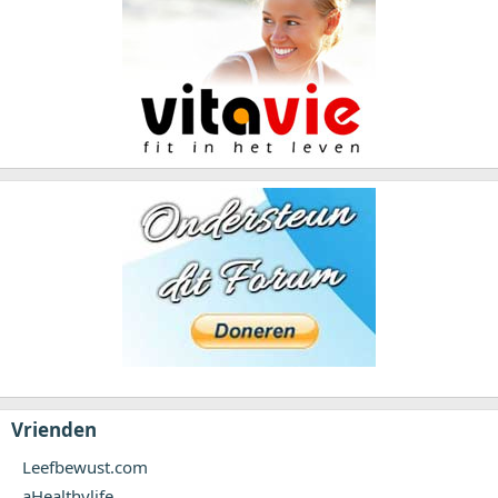
Vrienden
Leefbewust.com
aHealthylife