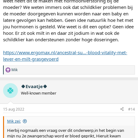
weet heeft dit te maken met hormoonverstoring bij de
moeder? We weten immers ook dat schildklier problemen bij
de moeder doorgegeven kunnen worden naar een baby en
latere gevolgen kan hebben. Geen idee natuurlik hoe het met
jou hormonen is gesteld. Wie weet is dit een optie? Geen idee
hoor. Er zit ook milt in en daar zit jodium in wat ook de
schildklier kan ondersteunen zonder hoge doseringen.
https://www.ergomax.nl/ancestral-su...-blood-vitality-met-
lever-en-milt-grasgevoerd
Mik
W
a
a
🍀Evaatje🍀
r
🍀
d
Well-known member
e
r
i
15 aug 2022
#14
n
g
Mik zei:
e
n
Hierbij nogmaals een vraag over dit onderwerp,in het begin van
:
mijn nu 2e zwangerschap word er bloed geprikt, Hieruit kwam