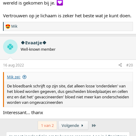
wereld is gekomen bij je.
kijkt naar nieuw leven, en dat het ineens over is, leer je je inleven in
anderen en een soort accepteren van, het kan ook niet meer voor
ons zijn weggelegd, God van alle leven bepaald. Maar goed terug
Vertrouwen op je lichaam is zeker het beste wat je kunt doen.
op de rhesus c, ik heb niet laten prikken meer, en uiteindelijk is er
een heel gezond kindje ter wereld gekomen vorige week
een
Mik
W
jongen
a
a
🍀Evaatje🍀
r
🍀
d
Well-known member
e
r
i
16 aug 2022
#20
n
g
Mik zei:
e
n
De bloedbank schrijft op zijn site, dat alleen losse 'onderdelen' van
:
het bloed worden gegeven, dus gescheiden bloedplaatjes en cellen
enz en dat het' gevaccineerden' bloed niet meer kan onderscheiden
worden van ongevaccineerden
Interessant... thanx
Laatste
1 van 2
Volgende