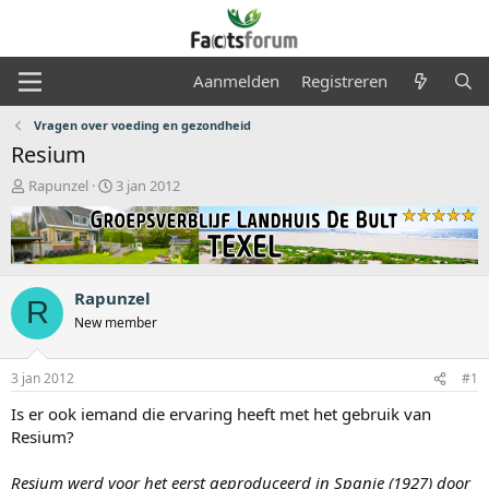
Aanmelden
Registreren
Vragen over voeding en gezondheid
Resium
O
S
Rapunzel
3 jan 2012
n
t
d
a
e
r
r
t
w
d
Rapunzel
e
a
R
r
t
New member
p
u
s
m
3 jan 2012
#1
t
a
Is er ook iemand die ervaring heeft met het gebruik van
r
Resium?
t
e
r
Resium werd voor het eerst geproduceerd in Spanje (1927) door