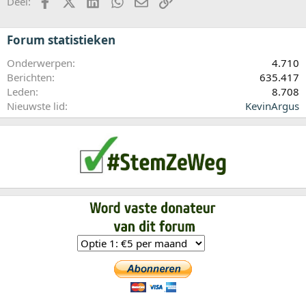
Facebook
X (Twitter)
LinkedIn
WhatsApp
E-mail
koppeling
Deel:
Forum statistieken
Onderwerpen
4.710
Berichten
635.417
Leden
8.708
Nieuwste lid
KevinArgus