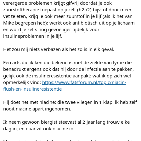
verergerde problemen krijgt gifvrij doordat je ook
zuurstoftherapie toepast op jezelf (h2o2) bijv, of door meer
vet te eten, krijg je ook meer zuurstof in je lijf (als ik het van
Mike begrepen heb): werkt ook antibiotisch uit op je lichaam
en word je zelfs nog gevoeliger tijdelijk voor
insulineproblemen in je lijf.
Het zou mij niets verbazen als het zo is in elk geval.
Een arts die ik ken die bekend is met de ziekte van lyme die
benadrukt ergens ook dat hij door de infectie aan te pakken,
gelijk ook de insulineresistentie aanpakt: wat ik op zich wel
opmerkelijk vind:
https://www.fatsforum.nl/topic/niacin-
flush-en-insulineresistentie
Hij doet het met niacine: die twee vliegen in 1 klap: ik heb zelf
nooit niacine apart ingenomen.
Ik neem gewoon biergist steevast al 2 jaar lang trouw elke
dag in, en daar zit ook niacine in.