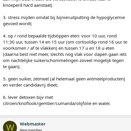
knoeperd hard aanstaat)
3. stress mijden omdat bij bijnieruitputting de hypoglycemie
gevoed wordt;
4. op / rond bepaalde tijdstippen eten: voor 10 uur, rond
11:30 uur, tussen 14 en 15 uur (om cortisoldip rond 16 uur te
voorkomen / af te vlakken) en tussen 17 u en 18 u eten
(daarna best niet meer, slechts nog vlak voor slapen gaan iets
om nachtelijke suikerschommelingen zoveel mogelijk tegen
te gaan);
5. geen suiker, zetmeel (al helemaal geen witmeelproducten)
en verder candidavrij dieet;
6. lever detoxen bijv met
citroen/knoflook/gember/cumanda/olijfolie en water.
Webmaster
W
New member