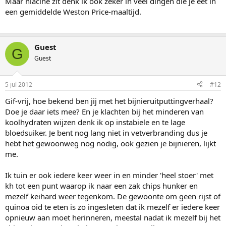
Maar niacine zit denk ik ook zeker in veel dingen die je eet in
een gemiddelde Weston Price-maaltijd.
Guest
G
Guest
5 jul 2012
#12
Gif-vrij, hoe bekend ben jij met het bijnieruitputtingverhaal?
Doe je daar iets mee? En je klachten bij het minderen van
koolhydraten wijzen denk ik op instabiele en te lage
bloedsuiker. Je bent nog lang niet in vetverbranding dus je
hebt het gewoonweg nog nodig, ook gezien je bijnieren, lijkt
me.
Ik tuin er ook iedere keer weer in en minder 'heel stoer' met
kh tot een punt waarop ik naar een zak chips hunker en
mezelf keihard weer tegenkom. De gewoonte om geen rijst of
quinoa oid te eten is zo ingesleten dat ik mezelf er iedere keer
opnieuw aan moet herinneren, meestal nadat ik mezelf bij het