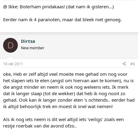
@ Ikke: Boterham pindakaas! (dat nam ik gisteren...)
Eerder nam ik 4 paranoten, maar dat bleek niet genoeg.
Dirtsa
D
New member
18 okt 2011
#6
oke, Heb er zelf altijd veel moeite mee gehad om nog voor
het slapen iets te eten (angst om hiervan aan te komen), nu is
die angst minder en neem ik ook nog weleens iets. Ik merk
dat ik langer slaap (tot de wekker) dat heb ik nog nooit zo
gehad. Ook kan ik langer zonder eten 's ochtends.. eerder had
ik altijd behoorlijk trek en moest ik snel wat nemen!
Als ik nog iets neem is dit wel altijd iets 'veiligs' zoals een
restje roerbak van die avond ofzo..