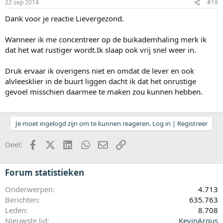
22 sep 2014
#19
Dank voor je reactie Lievergezond.
Wanneer ik me concentreer op de buikademhaling merk ik
dat het wat rustiger wordt.Ik slaap ook vrij snel weer in.
Druk ervaar ik overigens niet en omdat de lever en ook
alvleesklier in de buurt liggen dacht ik dat het onrustige
gevoel misschien daarmee te maken zou kunnen hebben.
Je moet ingelogd zijn om te kunnen reageren. Log in | Registreer
Facebook
X (Twitter)
LinkedIn
WhatsApp
E-mail
koppeling
Deel:
Forum statistieken
Onderwerpen
4.713
Berichten
635.763
Leden
8.708
Nieuwste lid
KevinArgus