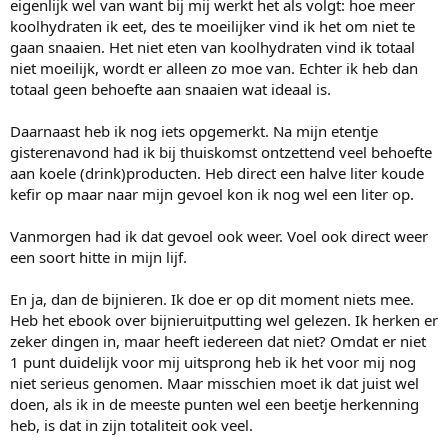
eigenlijk wel van want bij mij werkt het als volgt: hoe meer
koolhydraten ik eet, des te moeilijker vind ik het om niet te
gaan snaaien. Het niet eten van koolhydraten vind ik totaal
niet moeilijk, wordt er alleen zo moe van. Echter ik heb dan
totaal geen behoefte aan snaaien wat ideaal is.
Daarnaast heb ik nog iets opgemerkt. Na mijn etentje
gisterenavond had ik bij thuiskomst ontzettend veel behoefte
aan koele (drink)producten. Heb direct een halve liter koude
kefir op maar naar mijn gevoel kon ik nog wel een liter op.
Vanmorgen had ik dat gevoel ook weer. Voel ook direct weer
een soort hitte in mijn lijf.
En ja, dan de bijnieren. Ik doe er op dit moment niets mee.
Heb het ebook over bijnieruitputting wel gelezen. Ik herken er
zeker dingen in, maar heeft iedereen dat niet? Omdat er niet
1 punt duidelijk voor mij uitsprong heb ik het voor mij nog
niet serieus genomen. Maar misschien moet ik dat juist wel
doen, als ik in de meeste punten wel een beetje herkenning
heb, is dat in zijn totaliteit ook veel.