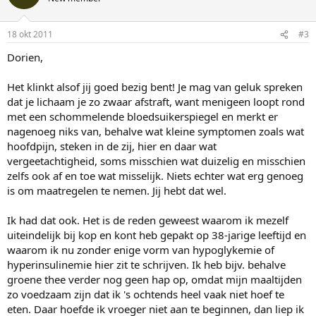
18 okt 2011
#3
Dorien,
Het klinkt alsof jij goed bezig bent! Je mag van geluk spreken
dat je lichaam je zo zwaar afstraft, want menigeen loopt rond
met een schommelende bloedsuikerspiegel en merkt er
nagenoeg niks van, behalve wat kleine symptomen zoals wat
hoofdpijn, steken in de zij, hier en daar wat
vergeetachtigheid, soms misschien wat duizelig en misschien
zelfs ook af en toe wat misselijk. Niets echter wat erg genoeg
is om maatregelen te nemen. Jij hebt dat wel.
Ik had dat ook. Het is de reden geweest waarom ik mezelf
uiteindelijk bij kop en kont heb gepakt op 38-jarige leeftijd en
waarom ik nu zonder enige vorm van hypoglykemie of
hyperinsulinemie hier zit te schrijven. Ik heb bijv. behalve
groene thee verder nog geen hap op, omdat mijn maaltijden
zo voedzaam zijn dat ik 's ochtends heel vaak niet hoef te
eten. Daar hoefde ik vroeger niet aan te beginnen, dan liep ik