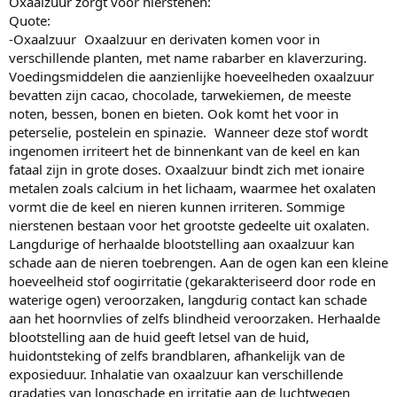
Oxaalzuur zorgt voor nierstenen:
Quote:
-Oxaalzuur Oxaalzuur en derivaten komen voor in
verschillende planten, met name rabarber en klaverzuring.
Voedingsmiddelen die aanzienlijke hoeveelheden oxaalzuur
bevatten zijn cacao, chocolade, tarwekiemen, de meeste
noten, bessen, bonen en bieten. Ook komt het voor in
peterselie, postelein en spinazie. Wanneer deze stof wordt
ingenomen irriteert het de binnenkant van de keel en kan
fataal zijn in grote doses. Oxaalzuur bindt zich met ionaire
metalen zoals calcium in het lichaam, waarmee het oxalaten
vormt die de keel en nieren kunnen irriteren. Sommige
nierstenen bestaan voor het grootste gedeelte uit oxalaten.
Langdurige of herhaalde blootstelling aan oxaalzuur kan
schade aan de nieren toebrengen. Aan de ogen kan een kleine
hoeveelheid stof oogirritatie (gekarakteriseerd door rode en
waterige ogen) veroorzaken, langdurig contact kan schade
aan het hoornvlies of zelfs blindheid veroorzaken. Herhaalde
blootstelling aan de huid geeft letsel van de huid,
huidontsteking of zelfs brandblaren, afhankelijk van de
exposieduur. Inhalatie van oxaalzuur kan verschillende
gradaties van longschade en irritatie aan de luchtwegen