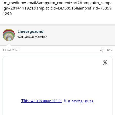
tm_medium=email&amp;utm_content=art2&amp;utm_campa
ign=20141119Z1&amp;et_cid=DM60515&amp;et_rid=73359
4296
Lievergezond
Well-known member
19 okt 2025
#19