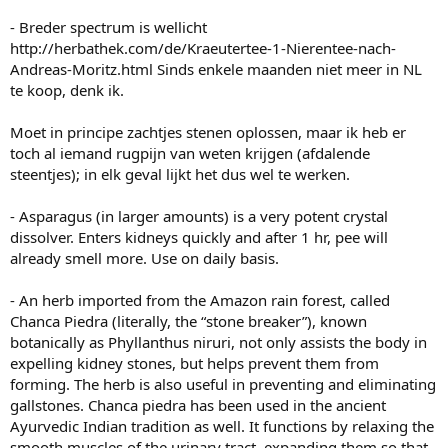
- Breder spectrum is wellicht
http://herbathek.com/de/Kraeutertee-1-Nierentee-nach-
Andreas-Moritz.html Sinds enkele maanden niet meer in NL
te koop, denk ik.
Moet in principe zachtjes stenen oplossen, maar ik heb er
toch al iemand rugpijn van weten krijgen (afdalende
steentjes); in elk geval lijkt het dus wel te werken.
- Asparagus (in larger amounts) is a very potent crystal
dissolver. Enters kidneys quickly and after 1 hr, pee will
already smell more. Use on daily basis.
- An herb imported from the Amazon rain forest, called
Chanca Piedra (literally, the “stone breaker”), known
botanically as Phyllanthus niruri, not only assists the body in
expelling kidney stones, but helps prevent them from
forming. The herb is also useful in preventing and eliminating
gallstones. Chanca piedra has been used in the ancient
Ayurvedic Indian tradition as well. It functions by relaxing the
smooth muscles of the urinary tract, expanding them so that