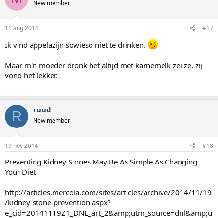
New member
11 aug 2014
#17
Ik vind appelazijn sowieso niet te drinken.
Maar m'n moeder dronk het altijd met karnemelk zei ze, zij
vond het lekker.
ruud
R
New member
19 nov 2014
#18
Preventing Kidney Stones May Be As Simple As Changing
Your Diet
http://articles.mercola.com/sites/articles/archive/2014/11/19
/kidney-stone-prevention.aspx?
e_cid=20141119Z1_DNL_art_2&amp;utm_source=dnl&amp;u