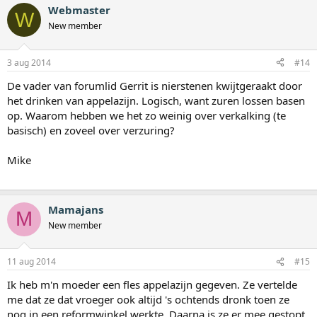
Webmaster
W
New member
3 aug 2014
#14
De vader van forumlid Gerrit is nierstenen kwijtgeraakt door
het drinken van appelazijn. Logisch, want zuren lossen basen
op. Waarom hebben we het zo weinig over verkalking (te
basisch) en zoveel over verzuring?
Mike
Mamajans
M
New member
11 aug 2014
#15
Ik heb m'n moeder een fles appelazijn gegeven. Ze vertelde
me dat ze dat vroeger ook altijd 's ochtends dronk toen ze
nog in een reformwinkel werkte. Daarna is ze er mee gestopt.