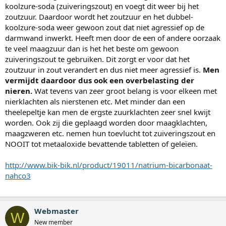
koolzure-soda (zuiveringszout) en voegt dit weer bij het
zoutzuur. Daardoor wordt het zoutzuur en het dubbel-
koolzure-soda weer gewoon zout dat niet agressief op de
darmwand inwerkt. Heeft men door de een of andere oorzaak
te veel maagzuur dan is het het beste om gewoon
zuiveringszout te gebruiken. Dit zorgt er voor dat het
zoutzuur in zout verandert en dus niet meer agressief is.
Men
vermijdt daardoor dus ook een overbelasting der
nieren.
Wat tevens van zeer groot belang is voor elkeen met
nierklachten als nierstenen etc. Met minder dan een
theelepeltje kan men de ergste zuurklachten zeer snel kwijt
worden. Ook zij die geplaagd worden door maagklachten,
maagzweren etc. nemen hun toevlucht tot zuiveringszout en
NOOIT tot metaaloxide bevattende tabletten of geleïen.
http://www.bik-bik.nl/product/19011/natrium-bicarbonaat-
nahco3
Webmaster
W
New member