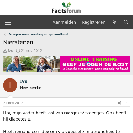
Aanmelden
Registreren
Vragen over voeding en gezondheid
Nierstenen
O
S
Ivo
21 nov 2012
n
t
d
a
e
r
r
t
w
d
Ivo
e
a
I
r
t
New member
p
u
s
m
21 nov 2012
#1
t
a
Hoi, mijn vader heeft last van niergruis/ steentjes. Ook heeft
r
hij diabetes II
t
e
r
Heeft iemand een idee om via voedsel zijn gezondheid te