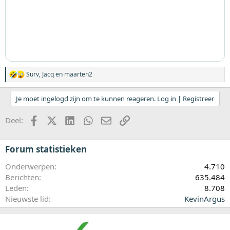
Surv
,
Jacq
en
maarten2
W
a
a
Je moet ingelogd zijn om te kunnen reageren. Log in | Registreer
r
d
Facebook
X (Twitter)
LinkedIn
WhatsApp
E-mail
koppeling
e
Deel:
r
i
n
Forum statistieken
g
e
Onderwerpen
4.710
n
:
Berichten
635.484
Leden
8.708
Nieuwste lid
KevinArgus