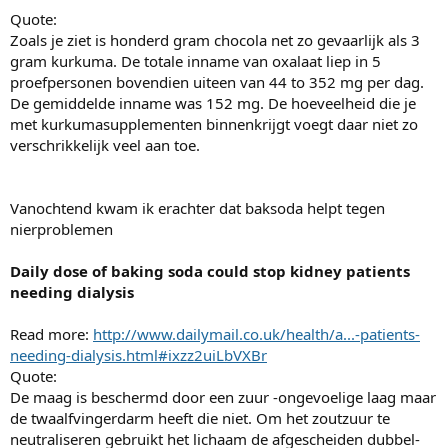
Quote:
Zoals je ziet is honderd gram chocola net zo gevaarlijk als 3
gram kurkuma. De totale inname van oxalaat liep in 5
proefpersonen bovendien uiteen van 44 to 352 mg per dag.
De gemiddelde inname was 152 mg. De hoeveelheid die je
met kurkumasupplementen binnenkrijgt voegt daar niet zo
verschrikkelijk veel aan toe.
Vanochtend kwam ik erachter dat baksoda helpt tegen
nierproblemen
Daily dose of baking soda could stop kidney patients
needing dialysis
Read more:
http://www.dailymail.co.uk/health/a...-patients-
needing-dialysis.html#ixzz2uiLbVXBr
Quote:
De maag is beschermd door een zuur -ongevoelige laag maar
de twaalfvingerdarm heeft die niet. Om het zoutzuur te
neutraliseren gebruikt het lichaam de afgescheiden dubbel-