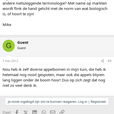
andere nietszeggende terminologie? Met name op markten
wordt flink de hand gelicht met de norm van wat biologisch
is, of hoort te zijn!
Mike
Guest
G
Guest
7 mei 2012
#9
Nou heb ik zelf diverse appelbomen in mijn tuin, die heb ik
helemaal nog nooit gespoten, maar ook die appels blijven
lang liggen onder de boom hoor! Dus op zich zegt dat nog
niet zo veel denk ik.
Je moet ingelogd zijn om te kunnen reageren. Log in | Registreer
Facebook
X (Twitter)
LinkedIn
WhatsApp
E-mail
koppeling
Deel: