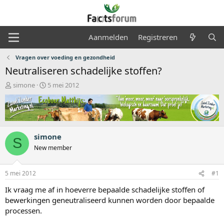
Aanmelden
Registreren
Vragen over voeding en gezondheid
Neutraliseren schadelijke stoffen?
O
S
simone
5 mei 2012
n
t
d
a
e
r
r
t
w
d
simone
e
a
S
r
t
New member
p
u
s
m
5 mei 2012
#1
t
a
Ik vraag me af in hoeverre bepaalde schadelijke stoffen of
r
bewerkingen geneutraliseerd kunnen worden door bepaalde
t
processen.
e
r