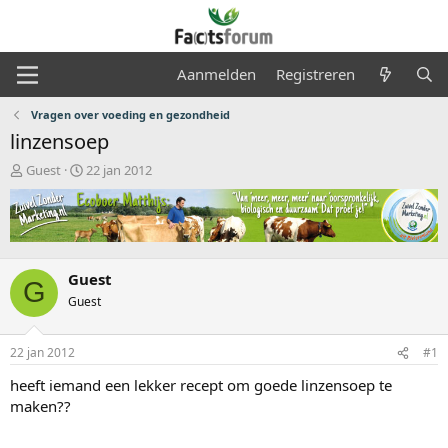
Aanmelden
Registreren
Vragen over voeding en gezondheid
linzensoep
O
S
Guest
22 jan 2012
n
t
d
a
e
r
r
t
w
d
e
a
Guest
G
r
t
Guest
p
u
s
m
t
22 jan 2012
#1
a
heeft iemand een lekker recept om goede linzensoep te
r
t
maken??
e
r