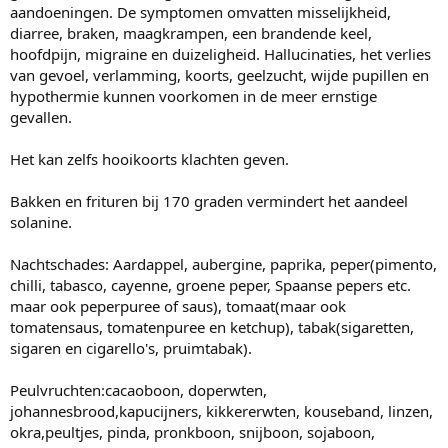
aandoeningen. De symptomen omvatten misselijkheid,
diarree, braken, maagkrampen, een brandende keel,
hoofdpijn, migraine en duizeligheid. Hallucinaties, het verlies
van gevoel, verlamming, koorts, geelzucht, wijde pupillen en
hypothermie kunnen voorkomen in de meer ernstige
gevallen.
Het kan zelfs hooikoorts klachten geven.
Bakken en frituren bij 170 graden vermindert het aandeel
solanine.
Nachtschades: Aardappel, aubergine, paprika, peper(pimento,
chilli, tabasco, cayenne, groene peper, Spaanse pepers etc.
maar ook peperpuree of saus), tomaat(maar ook
tomatensaus, tomatenpuree en ketchup), tabak(sigaretten,
sigaren en cigarello's, pruimtabak).
Peulvruchten:cacaoboon, doperwten,
johannesbrood,kapucijners, kikkererwten, kouseband, linzen,
okra,peultjes, pinda, pronkboon, snijboon, sojaboon,