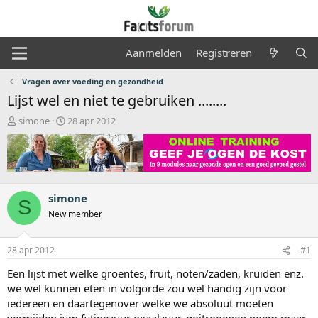
Aanmelden
Registreren
Vragen over voeding en gezondheid
Lijst wel en niet te gebruiken ........
O
S
simone
28 apr 2012
n
t
d
a
e
r
r
t
w
d
e
a
simone
S
r
t
New member
p
u
s
m
t
28 apr 2012
#1
a
Een lijst met welke groentes, fruit, noten/zaden, kruiden enz.
r
t
we wel kunnen eten in volgorde zou wel handig zijn voor
e
iedereen en daartegenover welke we absoluut moeten
r