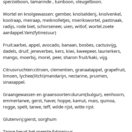
sperzieboon, tamarinde , tuinboon, vleugelboon.
Wortel en knolgewassen: gember, knolselderij, knolvenkel,
koolraap, meiraap, meiknolletjes, mierikswortel, pastinaak,
radijs, rode biet, schorseneer, uien, witlof, wortel.zoete
aardappel.Yam(fytinezuur)
Fruit:aarbei, appel, avocado, banaan, bosbes, cactusvijg,
dadels, druif, jeneverbes, kers, kiwi, kweepeer, laurierkers,
mango, moerbij, morel, peer, sharon fruit/kaki, vijg.
Citrusvruchten:citroen, clementien, granaatappel, grapefruit,
limoen, lychee(litchi)mandarijn, nectarine, pruimen,
sinasappel.
Graangewassen en graansoorten:durum(bulgur), eenhoorn,
emmertarwe, gerst, haver, hoppe, kamut, mais, quinoa,
rogge, spelt, tarwe, teff, wilde rijst, witte rijst.
Glutenvrij:gierst, sorghum
Tarwe bevat het meeste fytinezuur.