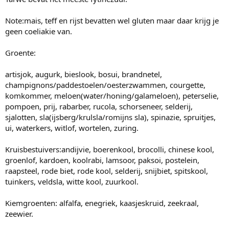
Note:mais, teff en rijst bevatten wel gluten maar daar krijg je
geen coeliakie van.
Groente:
artisjok, augurk, bieslook, bosui, brandnetel,
champignons/paddestoelen/oesterzwammen, courgette,
komkommer, meloen(water/honing/galameloen), peterselie,
pompoen, prij, rabarber, rucola, schorseneer, selderij,
sjalotten, sla(ijsberg/krulsla/romijns sla), spinazie, spruitjes,
ui, waterkers, witlof, wortelen, zuring.
Kruisbestuivers:andijvie, boerenkool, brocolli, chinese kool,
groenlof, kardoen, koolrabi, lamsoor, paksoi, postelein,
raapsteel, rode biet, rode kool, selderij, snijbiet, spitskool,
tuinkers, veldsla, witte kool, zuurkool.
Kiemgroenten: alfalfa, enegriek, kaasjeskruid, zeekraal,
zeewier.