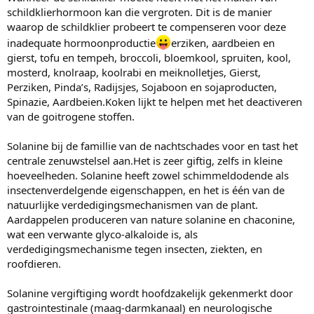
schildklierhormoon kan die vergroten. Dit is de manier
waarop de schildklier probeert te compenseren voor deze
inadequate hormoonproductie
erziken, aardbeien en
gierst, tofu en tempeh, broccoli, bloemkool, spruiten, kool,
mosterd, knolraap, koolrabi en meiknolletjes, Gierst,
Perziken, Pinda’s, Radijsjes, Sojaboon en sojaproducten,
Spinazie, Aardbeien.Koken lijkt te helpen met het deactiveren
van de goitrogene stoffen.
Solanine bij de famillie van de nachtschades voor en tast het
centrale zenuwstelsel aan.Het is zeer giftig, zelfs in kleine
hoeveelheden. Solanine heeft zowel schimmeldodende als
insectenverdelgende eigenschappen, en het is één van de
natuurlijke verdedigingsmechanismen van de plant.
Aardappelen produceren van nature solanine en chaconine,
wat een verwante glyco-alkaloide is, als
verdedigingsmechanisme tegen insecten, ziekten, en
roofdieren.
Solanine vergiftiging wordt hoofdzakelijk gekenmerkt door
gastrointestinale (maag-darmkanaal) en neurologische