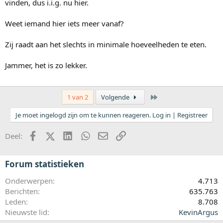
vinden, dus i.i.g. nu hier.
Weet iemand hier iets meer vanaf?
Zij raadt aan het slechts in minimale hoeveelheden te eten.
Jammer, het is zo lekker.
Laatste
1 van 2
Volgende
Je moet ingelogd zijn om te kunnen reageren. Log in | Registreer
Facebook
X (Twitter)
LinkedIn
WhatsApp
E-mail
koppeling
Deel:
Forum statistieken
Onderwerpen
4.713
Berichten
635.763
Leden
8.708
Nieuwste lid
KevinArgus