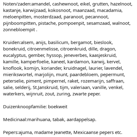
Noten/zaden:amandel, cashewnoot, eikel, grutten, hazelnoot,
kastanje, karwijzaad, kokosnoot, maanzaad, macadamia,
meloenpitten, mosterdzaad, paranoot, pecannoot,
pijnboompitten, pistache, pompoenpit, sesamzaad, walnoot,
zonnebloempit .
Kruiden:alsem, anijs, basilicum, bergamot, bieslook,
bonekruid, citroenmelisse, citroenkruid, dille, dragon,
eucalyptus, gember, hyssop, jeneverbes, kaasjeskruid,
kamille, kamperfoelie, kaneel, kardamon, karwij, kervel,
knoflook, komijn, koriander, kruidnagel, laurier, lavendel,
mierikswortel, marjolijn, munt, paardebloem, pepermunt,
peterselie, piment, pimpernel, raket, rozemarijn, saffraan,
salie, selderij, St.Janskruid, tijm, valeriaan, vanille, venkel,
waterkers, wijnruit, zout, zuring, zwarte peper.
Duizenknoopfamilie: boekweit
Medicinaal:marihuana, tabak, aardappelsap.
Pepers:ajuma, madame Jeanette, Mexicaanse pepers etc.