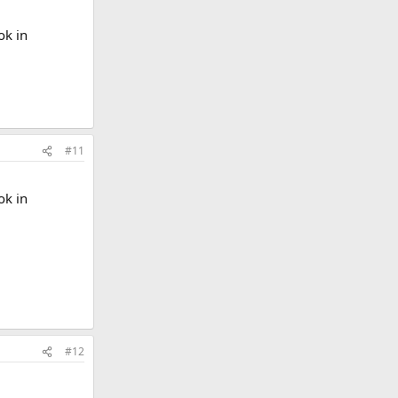
ok in
#11
ok in
#12