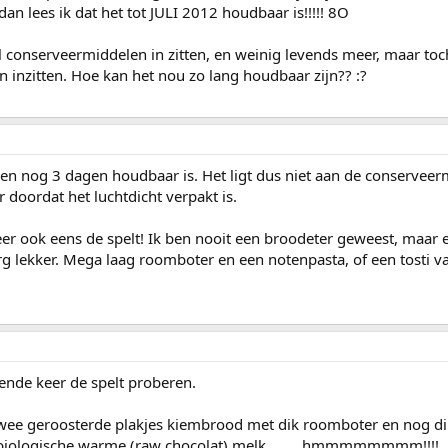
dan lees ik dat het tot JULI 2012 houdbaar is!!!!! 8O
eel conserveermiddelen in zitten, en weinig levends meer, maar to
 inzitten. Hoe kan het nou zo lang houdbaar zijn?? :?
nen nog 3 dagen houdbaar is. Het ligt dus niet aan de conservee
ar doordat het luchtdicht verpakt is.
er ook eens de spelt! Ik ben nooit een broodeter geweest, maar 
rg lekker. Mega laag roomboter en een notenpasta, of een tosti
gende keer de spelt proberen.
: twee geroosterde plakjes kiembrood met dik roomboter en nog d
e biologische warme (raw chocolat) melk.........hmmmmmmmm!!!!