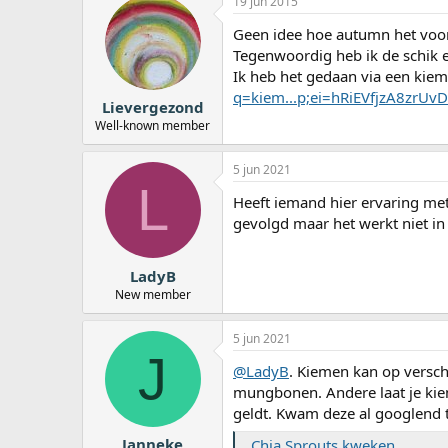
19 jun 2015
Geen idee hoe autumn het voor 
Tegenwoordig heb ik de schik er
Ik heb het gedaan via een kiem
q=kiem...p;ei=hRiEVfjzA8zr
Lievergezond
Well-known member
5 jun 2021
L
Heeft iemand hier ervaring met
gevolgd maar het werkt niet in
LadyB
New member
5 jun 2021
J
@LadyB
. Kiemen kan op verschi
mungbonen. Andere laat je kiem
geldt. Kwam deze al googlend 
Janneke
Chia Sprouts kweken