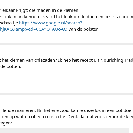
elkaar krijgt: die maden in de kiemen.
 ook in: in kiemen: ik vind het leuk om te doen en het is zoooo m
schaaltje
https://www.google.nl/search?
UvDhjKAC&amp;ved=0CAYQ_AUoAQ
van de bolster
 het kiemen van chiazaden? Ik heb het recept uit Nourishing Trad
 de potten.
llende manieren. Bij het ene zaad kan je deze los in een pot doen
en op watten of een roostertje. Denk dat dat vooral voor de kle
tegen: