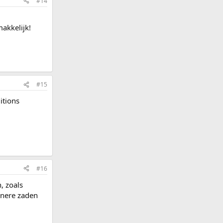
#14
akkelijk!
#15
itions
#16
, zoals
inere zaden