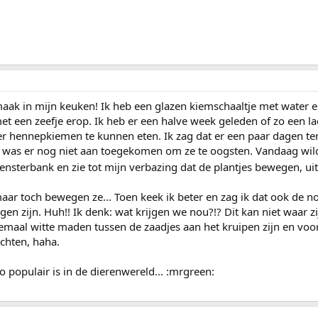
ak in mijn keuken! Ik heb een glazen kiemschaaltje met water 
et een zeefje erop. Ik heb er een halve week geleden of zo een l
 hennepkiemen te kunnen eten. Ik zag dat er een paar dagen ter
was er nog niet aan toegekomen om ze te oogsten. Vandaag wild
ensterbank en zie tot mijn verbazing dat de plantjes bewegen, uit
aar toch bewegen ze... Toen keek ik beter en zag ik dat ook de no
n zijn. Huh!! Ik denk: wat krijgen we nou?!? Dit kan niet waar zi
llemaal witte maden tussen de zaadjes aan het kruipen zijn en voo
achten, haha.
o populair is in de dierenwereld... :mrgreen: