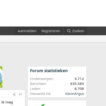
Aanmelden
Registreren
Zoeken
Forum statistieken
Onderwerpen
4.712
Berichten
635.585
Leden
8.708
Nieuwste lid
KevinArgus
#1
. Ik mag