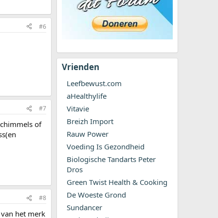
#6
Vrienden
Leefbewust.com
aHealthylife
Vitavie
#7
Breizh Import
 schimmels of
Rauw Power
ss(en
Voeding Is Gezondheid
Biologische Tandarts Peter
Dros
Green Twist Health & Cooking
De Woeste Grond
#8
Sundancer
l van het merk