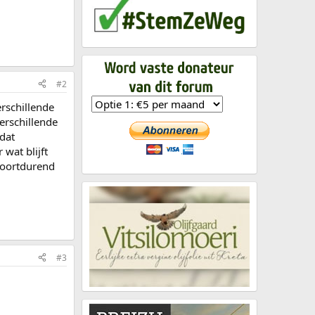
#2
erschillende
erschillende
 dat
wat blijft
voortdurend
#3