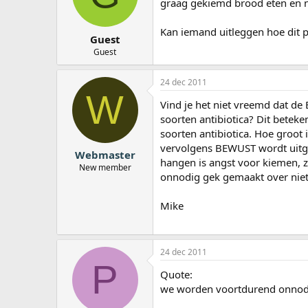
graag gekiemd brood eten en na
a
r
Kan iemand uitleggen hoe dit p
t
Guest
e
Guest
r
24 dec 2011
W
Vind je het niet vreemd dat de 
soorten antibiotica? Dit beteke
soorten antibiotica. Hoe groot i
vervolgens BEWUST wordt uitgeze
Webmaster
hangen is angst voor kiemen, 
New member
onnodig gek gemaakt over niet
Mike
24 dec 2011
P
Quote:
we worden voortdurend onnodi