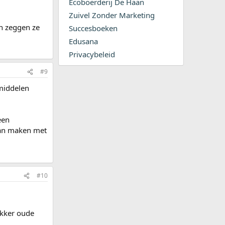
Ecoboerderij De Haan
Zuivel Zonder Marketing
ch zeggen ze
Succesboeken
Edusana
Privacybeleid
#9
rmiddelen
een
 van maken met
#10
ikker oude