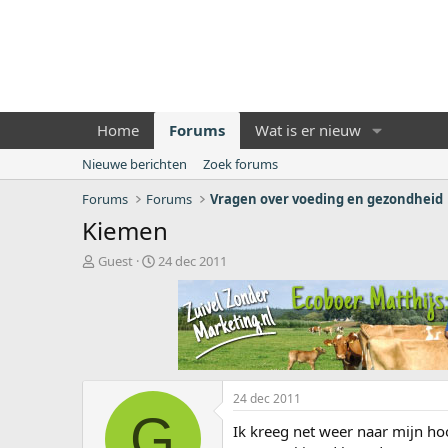
Home
Forums
Wat is er nieuw
Nieuwe berichten
Zoek forums
Forums
Forums
Vragen over voeding en gezondheid
Kiemen
O
S
Guest
24 dec 2011
n
t
d
a
e
r
r
t
w
d
e
a
r
t
24 dec 2011
p
u
G
s
m
Ik kreeg net weer naar mijn ho
t