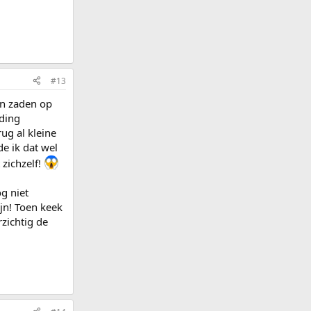
#13
en zaden op
ading
ug al kleine
e ik dat wel
 zichzelf!
g niet
jn! Toen keek
rzichtig de