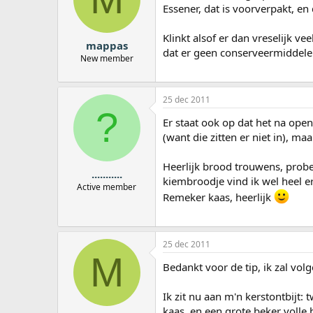
Essener, dat is voorverpakt, en 
Klinkt alsof er dan vreselijk v
mappas
dat er geen conserveermiddelen
New member
25 dec 2011
?
Er staat ook op dat het na ope
(want die zitten er niet in), ma
Heerlijk brood trouwens, probe
...........
kiembroodje vind ik wel heel e
Active member
Remeker kaas, heerlijk
25 dec 2011
M
Bedankt voor de tip, ik zal vol
Ik zit nu aan m'n kerstontbijt
kaas, en een grote beker voll