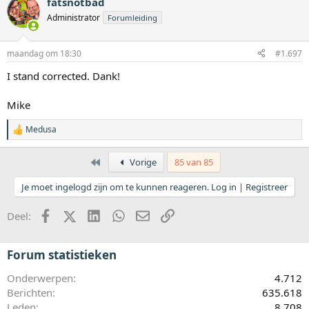
fatsnotbad
Administrator
Forumleiding
maandag om 18:30
#1.697
I stand corrected. Dank!
Mike
Medusa
W
a
a
Eerste
Vorige
85 van 85
r
d
Je moet ingelogd zijn om te kunnen reageren. Log in | Registreer
e
r
i
Facebook
X (Twitter)
LinkedIn
WhatsApp
E-mail
koppeling
Deel:
n
g
e
Forum statistieken
n
:
Onderwerpen
4.712
Berichten
635.618
Leden
8.708