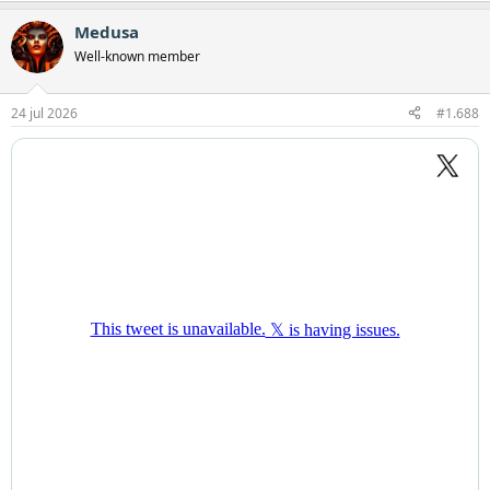
a
Medusa
r
d
Well-known member
e
r
i
24 jul 2026
#1.688
n
g
e
n
: