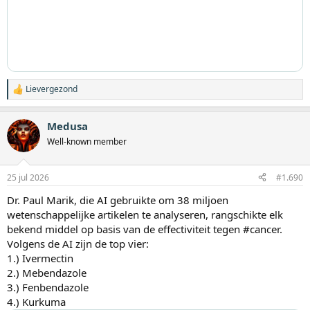
Lievergezond
W
a
a
Medusa
r
d
Well-known member
e
r
i
25 jul 2026
#1.690
n
g
Dr. Paul Marik, die AI gebruikte om 38 miljoen
e
wetenschappelijke artikelen te analyseren, rangschikte elk
n
:
bekend middel op basis van de effectiviteit tegen #cancer.
Volgens de AI zijn de top vier:
1.) Ivermectin
2.) Mebendazole
3.) Fenbendazole
4.) Kurkuma