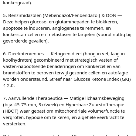
kankergraad).
5. Benzimidazolen (Mebendazol/Fenbendazol) & DON —
Deze helpen glucose- en glutaminepaden te blokkeren,
apoptose te induceren, angiogenese te remmen, en
kankerstamcellen en metastasen te targeten (vooral nuttig bij
gevorderde gevallen).
6. Dieetinterventies — Ketogeen dieet (hoog in vet, laag in
koolhydraten) gecombineerd met strategisch vasten of
vasten-nabootsende benaderingen om kankercellen van
brandstoffen te beroven terwijl gezonde cellen en autofagie
worden ondersteund. Streef naar Glucose Ketone Index (GKI)
≤ 2.0.
7. Aanvullende Therapeutica — Matige lichaamsbeweging
(bijv. 45-75 min, 3x/week) en Hyperbare Zuurstoftherapie
(HBOT) waar gepast om mitochondriale volume/functie te
vergroten, hypoxie om te keren, en algehele veerkracht te
versterken.