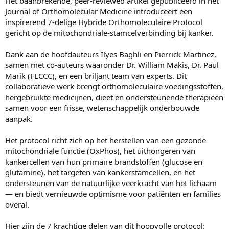
Het baanbrekende, peer-reviewed artikel gepubliceerd in het
Journal of Orthomolecular Medicine introduceert een
inspirerend 7-delige Hybride Orthomoleculaire Protocol
gericht op de mitochondriale-stamcelverbinding bij kanker.
Dank aan de hoofdauteurs Ilyes Baghli en Pierrick Martinez,
samen met co-auteurs waaronder Dr. William Makis, Dr. Paul
Marik (FLCCC), en een briljant team van experts. Dit
collaboratieve werk brengt orthomoleculaire voedingsstoffen,
hergebruikte medicijnen, dieet en ondersteunende therapieën
samen voor een frisse, wetenschappelijk onderbouwde
aanpak.
Het protocol richt zich op het herstellen van een gezonde
mitochondriale functie (OxPhos), het uithongeren van
kankercellen van hun primaire brandstoffen (glucose en
glutamine), het targeten van kankerstamcellen, en het
ondersteunen van de natuurlijke veerkracht van het lichaam
— en biedt vernieuwde optimisme voor patiënten en families
overal.
Hier zijn de 7 krachtige delen van dit hoopvolle protocol: