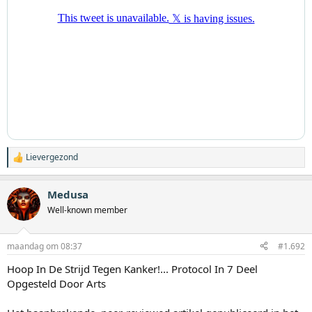
Lievergezond
W
a
a
Medusa
r
d
Well-known member
e
r
i
maandag om 08:37
#1.692
n
g
Hoop In De Strijd Tegen Kanker!... Protocol In 7 Deel
e
Opgesteld Door Arts
n
: