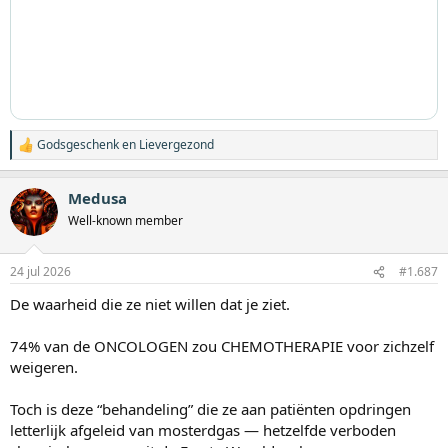
Over zes maanden zul je wensen dat je wist waar je hem kon vinden.
Deel dit opnieuw. Iemand die kankerprotocollen onderzoekt,
moet dit zien.
Godsgeschenk
en
Lievergezond
W
a
a
Medusa
r
d
Well-known member
e
r
i
24 jul 2026
#1.687
n
g
De waarheid die ze niet willen dat je ziet.
e
n
:
74% van de ONCOLOGEN zou CHEMOTHERAPIE voor zichzelf
weigeren.
Toch is deze “behandeling” die ze aan patiënten opdringen
letterlijk afgeleid van mosterdgas — hetzelfde verboden