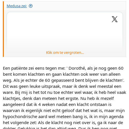
g
Medusa zei:
e
n
:
Klik om te vergroten...
Een patiënte zei eens tegen me: ' Dorothé, als je nog geen 60
bent komen klachten en gaan klachten ook weer van alleen
weg. Als je echter de 60 gepasseerd bent blijven de klachten'.
Dit was geen leuke uitspraak, maar ik denk wel meestal een
ware. Bij mij is het tot nu toe echter wel waar, ik heb heel vaak
klachtjes, denk dan meteen het ergste. Nu heb ik mezelf
aangeleerd dat ik 4 weken nadat een klacht ontstaan is
waarvan ik eigenlijk niet echt geloof dat het wat is, maar mijn
hypochondrische aard wel meteen bang is, ik in mijn agenda
het volgende zet: Als de klacht nog niet over is, ga ik naar de
dokter. Gelukkig is het dan altijd weg. Dus ik ben nog niet