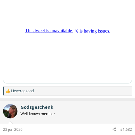
Lievergezond
W
a
a
Godsgeschenk
r
d
Well-known member
e
r
i
23 jun 2026
#1.682
n