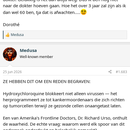
naar de dokter hoeven gaan. Hoe het over 3 jaar zal zijn als ik
dan wel 60 ben, tja dat is afwachten.....
Dorothé
Medusa
W
a
a
Medusa
r
d
Well-known member
e
r
i
25 jun 2026
#1.683
n
g
ZE HEBBEN DIT OM EEN REDEN BEGRAVEN:
e
n
:
Hydroxychloroquine blokkeert niet alleen virussen — het
herprogrammeert ze tot kankermoordenaars die zich richten
op tumorcellen terwijl ze gezonde cellen onaangetast laten.
Een van Amerika's Frontline Doctors, Dr. Richard Urso, onthult
de waarheid. De echte vraag: waarom werd elk spoor van dit
onderzoek onderdrukt en belachelijk gemaakt?