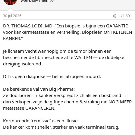
Well-known member
e
r
i
30 jul 2026
#1.691
n
g
DR. THOMAS LODI, MD: “Een biopsie is bijna een GARANTIE
e
voor kankermetastase en versnelling. Biopsieën ONTKETENEN
n
:
KANKER.”
Je lichaam vecht wanhopig om de tumor binnen een
beschermende fibrineschede af te WALLEN — de dodelijke
dreiging isolerend.
Dit is geen diagnose — het is iatrogeen moord.
De berekende val van Big Pharma:
Ze doorboren → kanker verspreidt zich als een bosbrand →
dan verkopen ze je de giftige chemo & straling die NOG MEER
metastase GARANCEREN.
Kortdurende “remissie” is een illusie.
De kanker komt sneller, sterker en vaak terminaal terug.