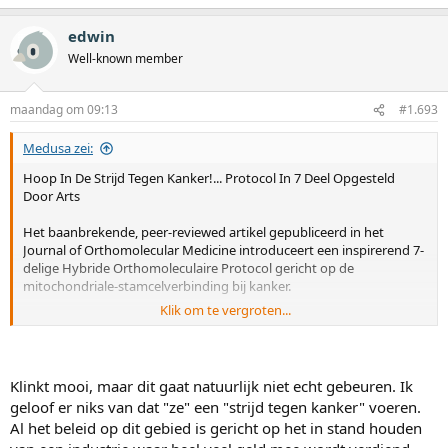
edwin
Well-known member
maandag om 09:13
#1.693
Medusa zei:
Hoop In De Strijd Tegen Kanker!... Protocol In 7 Deel Opgesteld
Door Arts
Het baanbrekende, peer-reviewed artikel gepubliceerd in het
Journal of Orthomolecular Medicine introduceert een inspirerend 7-
delige Hybride Orthomoleculaire Protocol gericht op de
mitochondriale-stamcelverbinding bij kanker.
Klik om te vergroten...
Dank aan de hoofdauteurs Ilyes Baghli en Pierrick Martinez, samen
met co-auteurs waaronder Dr. William Makis, Dr. Paul Marik (FLCCC),
en een briljant team van experts. Dit collaboratieve werk brengt
orthomoleculaire voedingsstoffen, hergebruikte medicijnen, dieet
Klinkt mooi, maar dit gaat natuurlijk niet echt gebeuren. Ik
en ondersteunende therapieën samen voor een frisse,
geloof er niks van dat "ze" een "strijd tegen kanker" voeren.
wetenschappelijk onderbouwde aanpak.
Al het beleid op dit gebied is gericht op het in stand houden