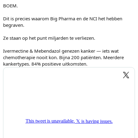
g
BOEM.
Dr. Makis gelooft dat kanker geen enkele ziekte is. Het zijn er vele.
e
n
:
Dit is precies waarom Big Pharma en de NCI het hebben
En een alles-in-één aanpak?
Dat slaat niet altijd aan.
begraven.
Het onderzoek groeit.
Ze staan op het punt miljarden te verliezen.
Ivermectine en Fenbendazole worden bestudeerd op hoe ze
interageren met:
Ivermectine & Mebendazol genezen kanker — iets wat
chemotherapie nooit kon. Bijna 200 patiënten. Meerdere
• Kankermetabolisme
• Kankerstamcellen
kankertypes. 84% positieve uitkomsten.
• Mitochondriale functie
• Tumorsignaalpaden
• Mechanismen van behandelingsresistentie
• Cellulaire energieproductie
Eén ding is onmiskenbaar:
Meer kankerpatiënten, verzorgers en onderzoekers praten vandaag
de dag over hergebruikte medicijnen dan ooit tevoren.
En dat is precies waarom grafieken zoals deze steeds worden
gedeeld.
Sla deze grafiek op.