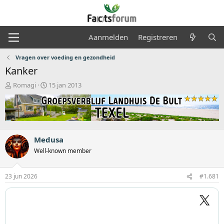
Aanmelden
Registreren
Vragen over voeding en gezondheid
Kanker
O
S
Romagi
15 jan 2013
n
t
d
a
e
r
r
t
w
d
e
a
Medusa
r
t
Well-known member
p
u
s
m
t
23 jun 2026
#1.681
a
r
t
e
r