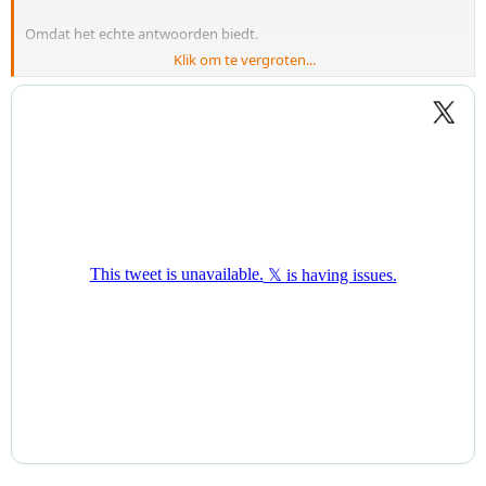
Omdat het echte antwoorden biedt.
Klik om te vergroten...
Hier is de waarheid:
De meeste protocollen behandelen elke kanker hetzelfde.
Dr. Makis zegt dat dat een fout is.
Een patiënt in remissie ≠ een patiënt met wijdverspreide
metastasen.
Een langzaam groeiende tumor ≠ agressieve hersenkanker.
Daarom heeft hij VIER doseringsniveaus ontworpen.
Niet één. Vier.
LAGE DOSE
Ivermectine: ≤ 0,5 mg/kg – 3x per week
Fenbendazole: 222 mg/dag – 3 dagen aan, 4 uit
Beste voor: Ondersteuning van remissie, preventie, sterke
familiegeschiedenis, personen met hoger risico.