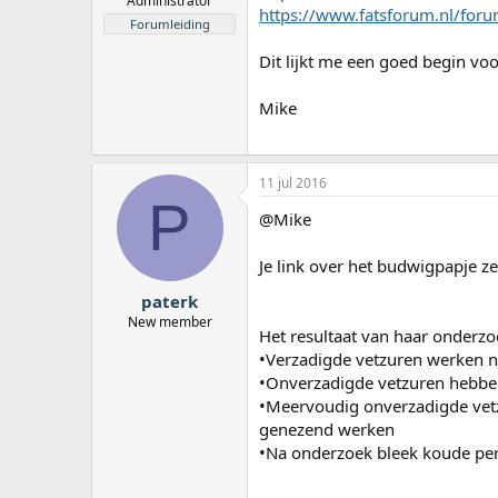
Administrator
https://www.fatsforum.nl/foru
Forumleiding
Dit lijkt me een goed begin voo
Mike
11 jul 2016
P
@Mike
Je link over het budwigpapje z
paterk
New member
Het resultaat van haar onderz
•Verzadigde vetzuren werken n
•Onverzadigde vetzuren hebben 
•Meervoudig onverzadigde vet
genezend werken
•Na onderzoek bleek koude pers