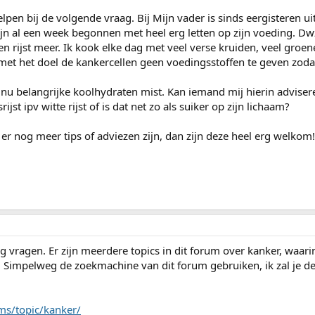
elpen bij de volgende vraag. Bij Mijn vader is sinds eergisteren u
ijn al een week begonnen met heel erg letten op zijn voeding. Dwz
 en rijst meer. Ik kook elke dag met veel verse kruiden, veel groe
met het doel de kankercellen geen voedingsstoffen te geven zodat
j nu belangrijke koolhydraten mist. Kan iemand mij hierin advisere
rijst ipv witte rijst of is dat net zo als suiker op zijn lichaam?
s er nog meer tips of adviezen zijn, dan zijn deze heel erg welkom!
 vragen. Er zijn meerdere topics in dit forum over kanker, waar
 Simpelweg de zoekmachine van dit forum gebruiken, ik zal je de
ms/topic/kanker/