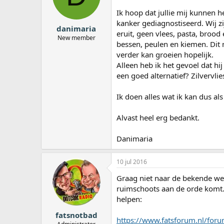
a
Ik hoop dat jullie mij kunnen h
r
kanker gediagnostiseerd. Wij z
t
danimaria
e
eruit, geen vlees, pasta, brood
New member
r
bessen, peulen en kiemen. Dit 
verder kan groeien hopelijk.
Alleen heb ik het gevoel dat hi
een goed alternatief? Zilvervlies
Ik doen alles wat ik kan dus al
Alvast heel erg bedankt.
Danimaria
10 jul 2016
Graag niet naar de bekende weg
ruimschoots aan de orde komt.
helpen:
fatsnotbad
https://www.fatsforum.nl/foru