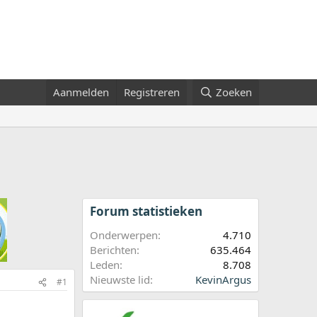
Aanmelden
Registreren
Zoeken
Forum statistieken
Onderwerpen
4.710
Berichten
635.464
Leden
8.708
Nieuwste lid
KevinArgus
#1