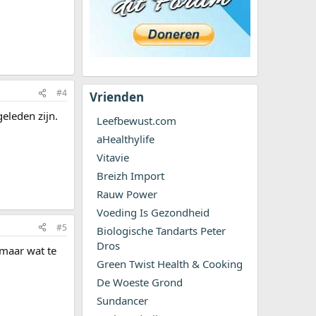
#4
Vrienden
eleden zijn.
Leefbewust.com
aHealthylife
Vitavie
Breizh Import
Rauw Power
Voeding Is Gezondheid
#5
Biologische Tandarts Peter
Dros
t maar wat te
Green Twist Health & Cooking
De Woeste Grond
Sundancer