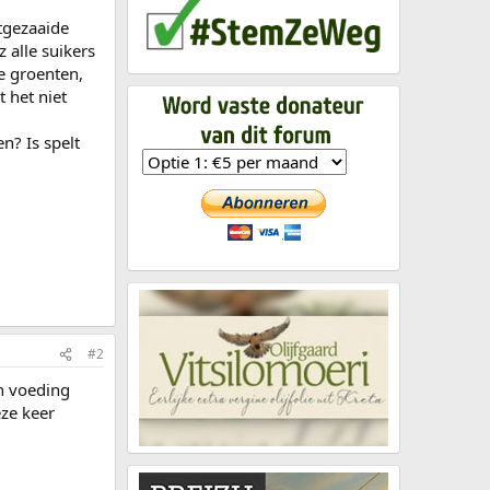
itgezaaide
 alle suikers
ne groenten,
 het niet
n? Is spelt
#2
in voeding
ze keer