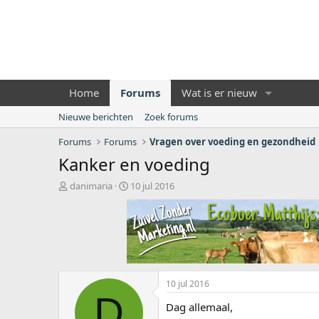
Home
Forums
Wat is er nieuw
Nieuwe berichten
Zoek forums
Forums
Forums
Vragen over voeding en gezondheid
Kanker en voeding
O
S
danimaria
10 jul 2016
n
t
d
a
e
r
r
t
w
d
e
a
r
t
10 jul 2016
p
u
D
s
m
Dag allemaal,
t