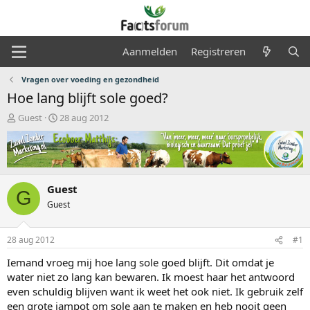
Aanmelden
Registreren
Vragen over voeding en gezondheid
Hoe lang blijft sole goed?
O
S
Guest
28 aug 2012
n
t
d
a
e
r
r
t
w
d
Guest
e
a
G
r
t
Guest
p
u
s
m
28 aug 2012
#1
t
a
Iemand vroeg mij hoe lang sole goed blijft. Dit omdat je
r
water niet zo lang kan bewaren. Ik moest haar het antwoord
t
even schuldig blijven want ik weet het ook niet. Ik gebruik zelf
e
r
een grote jampot om sole aan te maken en heb nooit geen