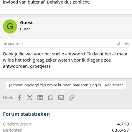
invloed van buitenaf. Behalve dus zonlicht.
Guest
G
Guest
28 aug 2012
#5
Dank jullie wel voor het snelle antwoord. Ik dacht het al maar
wilde het toch graag zeker weten voor ik diegene zou
antwoorden. groetjesss
Je moet ingelogd zijn om te kunnen reageren. Log in | Registreer
Facebook
X (Twitter)
LinkedIn
WhatsApp
E-mail
koppeling
Deel:
Forum statistieken
Onderwerpen
4.710
Berichten
635.457