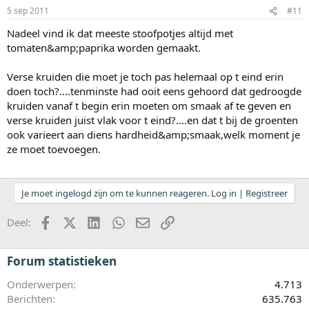
5 sep 2011
#11
Nadeel vind ik dat meeste stoofpotjes altijd met
tomaten&amp;paprika worden gemaakt.
Verse kruiden die moet je toch pas helemaal op t eind erin
doen toch?....tenminste had ooit eens gehoord dat gedroogde
kruiden vanaf t begin erin moeten om smaak af te geven en
verse kruiden juist vlak voor t eind?....en dat t bij de groenten
ook varieert aan diens hardheid&amp;smaak,welk moment je
ze moet toevoegen.
Je moet ingelogd zijn om te kunnen reageren. Log in | Registreer
Facebook
X (Twitter)
LinkedIn
WhatsApp
E-mail
koppeling
Deel:
Forum statistieken
Onderwerpen
4.713
Berichten
635.763