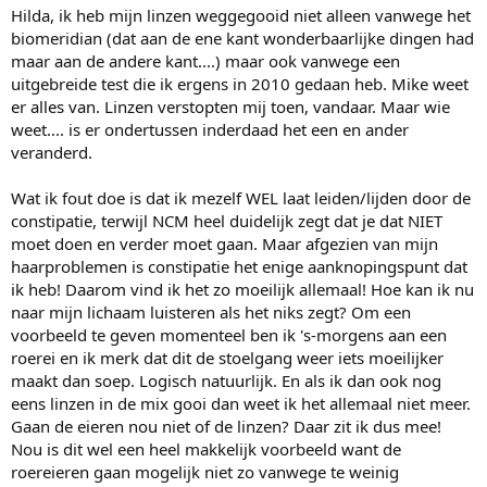
Hilda, ik heb mijn linzen weggegooid niet alleen vanwege het
biomeridian (dat aan de ene kant wonderbaarlijke dingen had
maar aan de andere kant....) maar ook vanwege een
uitgebreide test die ik ergens in 2010 gedaan heb. Mike weet
er alles van. Linzen verstopten mij toen, vandaar. Maar wie
weet.... is er ondertussen inderdaad het een en ander
veranderd.
Wat ik fout doe is dat ik mezelf WEL laat leiden/lijden door de
constipatie, terwijl NCM heel duidelijk zegt dat je dat NIET
moet doen en verder moet gaan. Maar afgezien van mijn
haarproblemen is constipatie het enige aanknopingspunt dat
ik heb! Daarom vind ik het zo moeilijk allemaal! Hoe kan ik nu
naar mijn lichaam luisteren als het niks zegt? Om een
voorbeeld te geven momenteel ben ik 's-morgens aan een
roerei en ik merk dat dit de stoelgang weer iets moeilijker
maakt dan soep. Logisch natuurlijk. En als ik dan ook nog
eens linzen in de mix gooi dan weet ik het allemaal niet meer.
Gaan de eieren nou niet of de linzen? Daar zit ik dus mee!
Nou is dit wel een heel makkelijk voorbeeld want de
roereieren gaan mogelijk niet zo vanwege te weinig