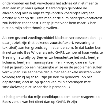
ondervonden en heb vervolgens het advies dit niet meer te
eten aan mijn laars gelapt. Daarentegen geloofde de
allergoloog niet in mijn zelfgevonden voedingsallergieën
omdat ik niet op de juiste manier de eliminatie/provocatietest
zou hebben toegepast. Het spijt me voor hem maar ik ben
niet op mijn achterhoofd gevallen..
Als een gezond voedingsmiddel klachten veroorzaakt dan ligt
daar je ziek zijn (het bekende zuurstoftekort, verzuring en
toxiciteit) aan ten grondslag, niet andersom. In dat kader ben
ik net zo into Bee Wilder als into GAPS: ze noemt haar website
'Healing naturally by Bee' en zo benadert ze het ook: heel je
lichaam, heel je immuunsysteem (en ik voeg daaraan toe:
heel je geest) op een natuurlijke wijze en de problemen zullen
verdwijnen. De aanname dat je met één enkele misstap weer
volledig terug bij af zou zijn (ik heb 'm gehoord.. op het
gapsforum) deel ik, op grond van mijn ervaringen met
smokkelwaar, niet. Maar dat is persoonlijk.
Ik heb gemerkt dat mijn candidaprobleem beter reageert op
Bee's versie van het dieet dan op GAPS. Er zijn