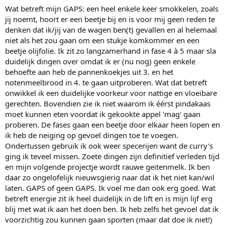
Wat betreft mijn GAPS: een heel enkele keer smokkelen, zoals
jij noemt, hoort er een beetje bij en is voor mij geen reden te
denken dat ik/jij van de wagen ben(t) gevallen en al helemaal
niet als het zou gaan om een stukje komkommer en een
beetje olijfolie. Ik zit zo langzamerhand in fase 4 à 5 maar sla
duidelijk dingen over omdat ik er (nu nog) geen enkele
behoefte aan heb de pannenkoekjes uit 3. en het
notenmeelbrood in 4. te gaan uitproberen. Wat dat betreft
onwikkel ik een duidelijke voorkeur voor nattige en vloeibare
gerechten. Bovendien zie ik niet waarom ik éérst pindakaas
moet kunnen eten voordat ik gekookte appel 'mag' gaan
proberen. De fases gaan een beetje door elkaar heen lopen en
ik heb de neiging op gevoel dingen toe te voegen.
Ondertussen gebruik ik ook weer specerijen want de curry's
ging ik teveel missen. Zoete dingen zijn definitief verleden tijd
en mijn volgende projectje wordt rauwe geitenmelk. Ik ben
daar zo ongelofelijk nieuwsgierig naar dat ik het niet kan/wil
laten. GAPS of geen GAPS. Ik voel me dan ook erg goed. Wat
betreft energie zit ik heel duidelijk in de lift en is mijn lijf erg
blij met wat ik aan het doen ben. Ik heb zelfs het gevoel dat ik
voorzichtig zou kunnen gaan sporten (maar dat doe ik niet!)