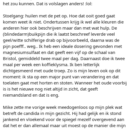
het zou kunnen. Dat is volslagen anders! :lol:
Stoelgang: huilen met de pet op. Hoe dat ooit goed gaat
komen weet ik niet. Ondertussen krijg ik wel alle kleuren die
anderen hier ook beschrijven maar dan met wat hulp. De
(blindedarm)buikpijn die ik laatst beschreef leverde veel
geel/witte schilferige drab op bijvoorbeeld, daarna was de
pijn poefff.. weg.. Ik heb een ideale dosering gevonden met
magnesiumsulfaat en dat geeft een vijf op de schaal van
Bristol, gemiddeld twee maal per dag. Daarnaast doe ik twee
maal per week een koffieklysma. Ik ben letterlijk
dichtgesmeerd met oude troep. Zo is mijn leven ook op dit
moment: ik sta op een major punt van verandering en dat
toelaten gaat met horten en stoten. Wanneer het oude voorbij
is is het nieuwe nog niet altijd in zicht, dat geeft
niemandsland en dat is eng.
Mike zette me vorige week meedogenloos op mijn plek wat
betreft de candida in mijn gezicht. Hij had gelijk en ik stond
jankend en vloekend voor de spiegel mezelf overgevend aan
dat het er dan allemaal maar uit moest op de manier die mijn