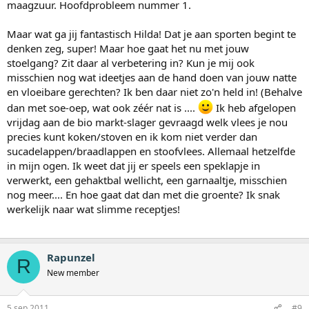
maagzuur. Hoofdprobleem nummer 1.
Maar wat ga jij fantastisch Hilda! Dat je aan sporten begint te
denken zeg, super! Maar hoe gaat het nu met jouw
stoelgang? Zit daar al verbetering in? Kun je mij ook
misschien nog wat ideetjes aan de hand doen van jouw natte
en vloeibare gerechten? Ik ben daar niet zo'n held in! (Behalve
dan met soe-oep, wat ook zéér nat is ....
Ik heb afgelopen
vrijdag aan de bio markt-slager gevraagd welk vlees je nou
precies kunt koken/stoven en ik kom niet verder dan
sucadelappen/braadlappen en stoofvlees. Allemaal hetzelfde
in mijn ogen. Ik weet dat jij er speels een speklapje in
verwerkt, een gehaktbal wellicht, een garnaaltje, misschien
nog meer.... En hoe gaat dat dan met die groente? Ik snak
werkelijk naar wat slimme receptjes!
Rapunzel
R
New member
5 sep 2011
#9