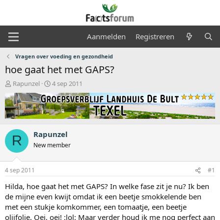
Aanmelden
Registreren
Vragen over voeding en gezondheid
hoe gaat het met GAPS?
O
S
Rapunzel
4 sep 2011
n
t
d
a
e
r
r
t
w
d
Rapunzel
e
a
R
r
t
New member
p
u
s
m
4 sep 2011
#1
t
a
Hilda, hoe gaat het met GAPS? In welke fase zit je nu? Ik ben
r
de mijne even kwijt omdat ik een beetje smokkelende ben
t
met een stukje komkommer, een tomaatje, een beetje
e
r
olijfolie. Oei, oei! :lol: Maar verder houd ik me nog perfect aan